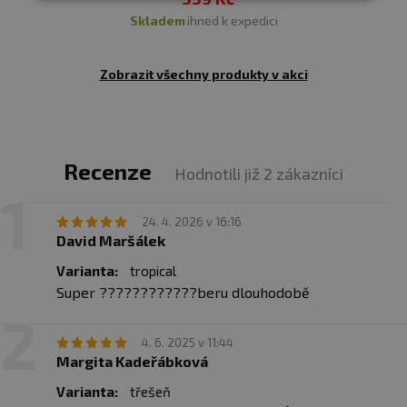
a použitím.
skladem
ihned k expedici
Upozornění pro alergiky:
Alergeny ve složení produktu
Zobrazit všechny produkty v akci
tučně
zvýrazněny.
Recenze
Hodnotili již 2 zákazníci
24. 4. 2026 v 16:16
David Maršálek
Varianta:
tropical
Super ????????????beru dlouhodobě
4. 6. 2025 v 11:44
Margita Kadeřábková
Varianta:
třešeň