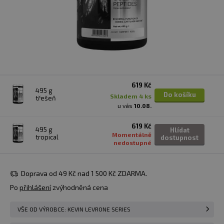
619 Kč
495 g
Do košíku
skladem 4 ks
třešeň
u vás
10.08.
619 Kč
495 g
Hlídat
Momentálně
tropical
dostupnost
nedostupné
Doprava od 49 Kč nad 1 500 Kč ZDARMA.
Po
přihlášení
zvýhodněná cena
VŠE OD VÝROBCE: KEVIN LEVRONE SERIES