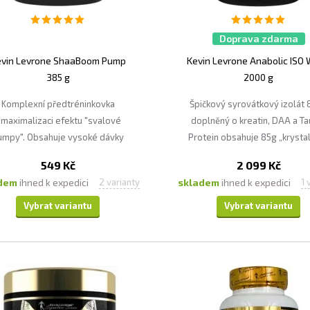
Doprava zdarma
evin Levrone ShaaBoom Pump
Kevin Levrone Anabolic ISO
385 g
2000 g
Komplexní předtréninkovka
Špičkový syrovátkový izolát
 maximalizaci efektu "svalové
doplněný o kreatin, DAA a Tau
umpy". Obsahuje vysoké dávky
Protein obsahuje 85g „krystal
ho, co potřebujete pro efektivní
čistého izolátu syrovátko
549 Kč
2 099 Kč
trénink.
bílkoviny na 100g prášku p
adem
ihned k expedici
skladem
ihned k expedici
2 varianty
1 
rychlý nárůst objemu sval
hmoty.
Vybrat variantu
Vybrat variantu