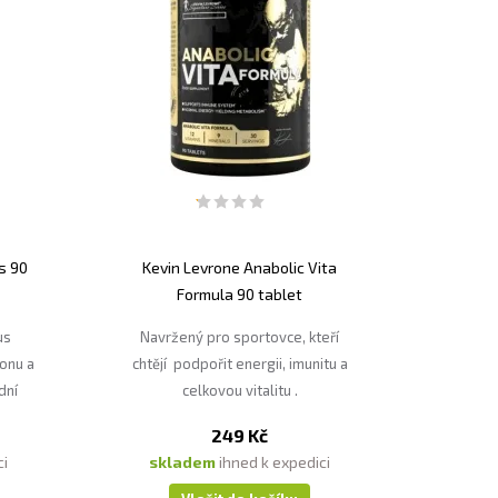
s 90
Kevin Levrone Anabolic Vita
Formula 90 tablet
us
Navržený pro sportovce, kteří
onu a
chtějí podpořit energii, imunitu a
dní
celkovou vitalitu .
249 Kč
ci
skladem
ihned k expedici