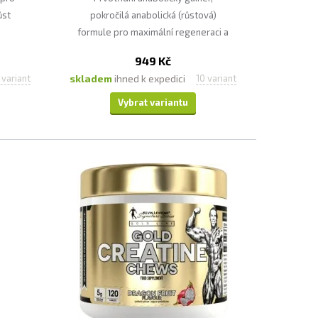
ůst
pokročilá anabolická (růstová)
formule pro maximální regeneraci a
nárůst svalové hmoty, ideální i na
949 Kč
odstranění stagnace při
skladem
ihned k expedici
 variant
10 variant
dlouhodobé tréninkové námaz.e
Vybrat variantu