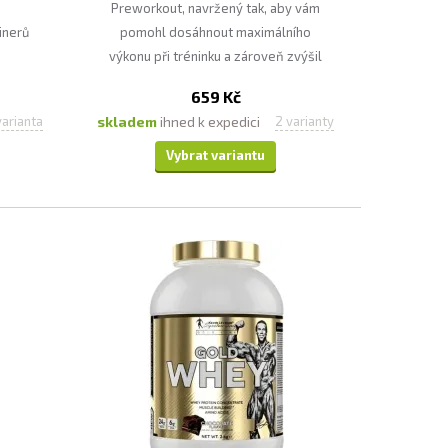
e
Preworkout, navržený tak, aby vám
inerů
pomohl dosáhnout maximálního
výkonu při tréninku a zároveň zvýšil
pocit osvěžení a stimulace.
659 Kč
skladem
ihned k expedici
varianta
2 varianty
Vybrat variantu