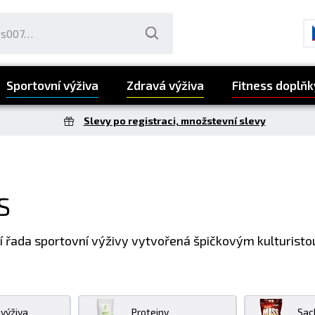
Sportovní výživa
Zdravá výživa
Fitness doplňk
Slevy po registraci, množstevní slevy
S
í řada sportovní výživy vytvořená špičkovým kulturist
 výživa
Proteiny
Sac