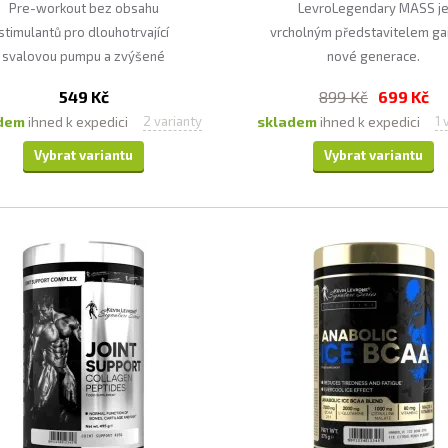
Pre-workout bez obsahu
LevroLegendary MASS j
stimulantů pro dlouhotrvající
vrcholným představitelem ga
svalovou pumpu a zvýšené
nové generace.
prokrvení
549 Kč
899 Kč
699 Kč
adem
ihned k expedici
skladem
ihned k expedici
2 varianty
1 
Vybrat variantu
Vybrat variantu