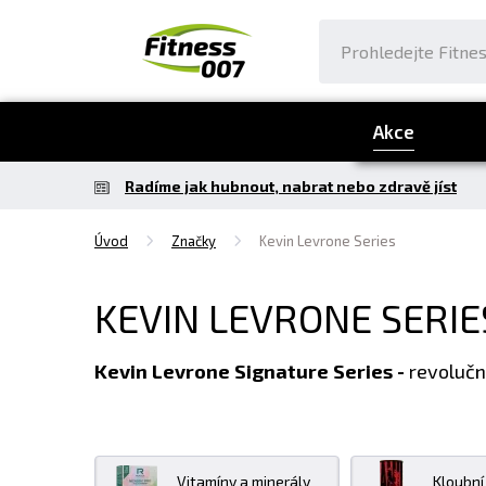
Akce
Radíme jak hubnout, nabrat nebo zdravě jíst
Úvod
Značky
Kevin Levrone Series
KEVIN LEVRONE SERIE
Kevin Levrone Signature Series -
revolučn
Vitamíny a minerály
Kloubní