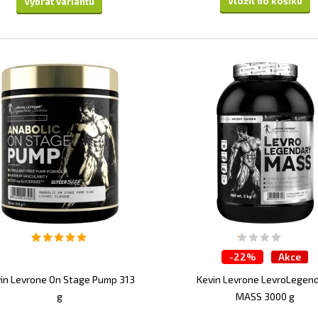
Vložit do košíku
Vybrat variantu
-
22%
Akce
in Levrone On Stage Pump 313
Kevin Levrone LevroLegen
g
MASS 3000 g