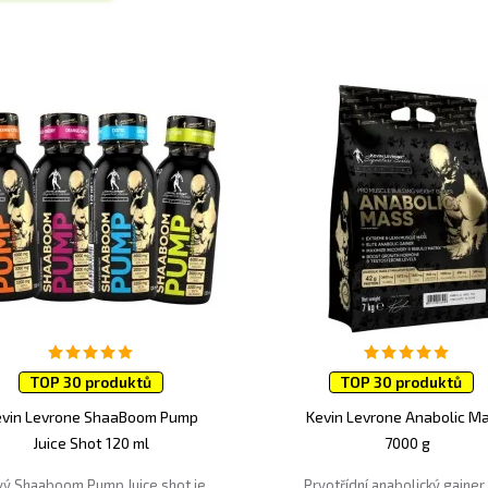
TOP 30 produktů
TOP 30 produktů
Doprava zdarma
evin Levrone ShaaBoom Pump
Kevin Levrone Anabolic M
Juice Shot 120 ml
7000 g
ý Shaaboom Pump Juice shot je
Prvotřídní anabolický gainer