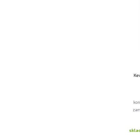
Kev
kon
zam
výk
skl