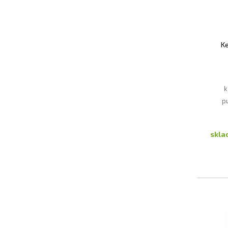
K
k
p
vše
skl