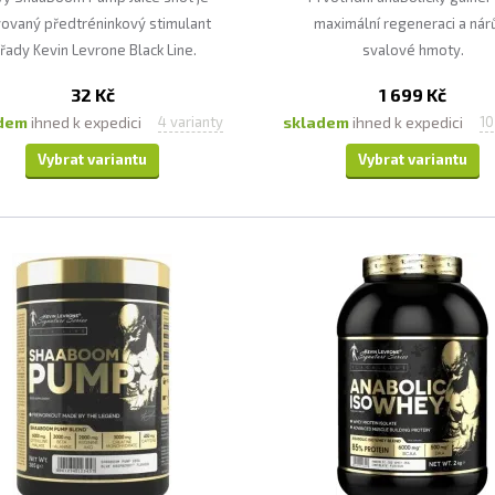
vovaný předtréninkový stimulant
maximální regeneraci a nár
 řady Kevin Levrone Black Line.
svalové hmoty.
Nový Shaaboom s přídavkem
32 Kč
1 699 Kč
ocné šťávy pro ještě lepší chuť.
adem
ihned k expedici
skladem
ihned k expedici
4 varianty
10
Vybrat variantu
Vybrat variantu