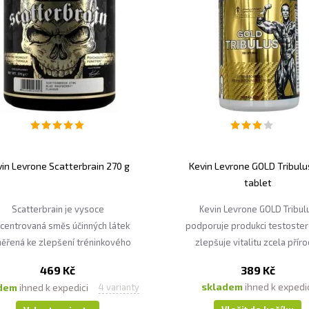
in Levrone Scatterbrain 270 g
Kevin Levrone GOLD Tribulu
tablet
Scatterbrain je vysoce
Kevin Levrone GOLD Tribul
centrovaná směs účinných látek
podporuje produkci testoster
ěřená ke zlepšení tréninkového
zlepšuje vitalitu zcela příro
onu, zvýšení energetické úrovně
cestou.
469 Kč
389 Kč
a psychické pohody.
skladem
ihned k expedi
adem
ihned k expedici
4 varianty