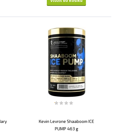
Vložit do košíku
dary
Kevin Levrone Shaaboom ICE
PUMP 463 g