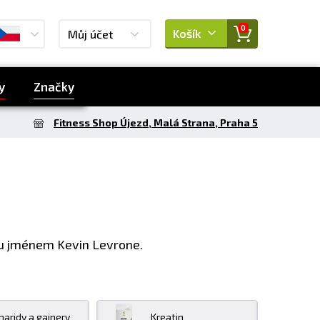
0
Košík
Můj účet
y
Značky
Fitness Shop Újezd, Malá Strana, Praha 5
ou jménem Kevin Levrone.
haridy a gainery
Kreatin