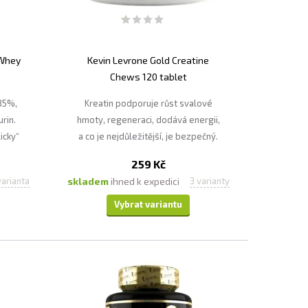
 Whey
Kevin Levrone Gold Creatine
Chews 120 tablet
 85%,
Kreatin podporuje růst svalové
rin.
hmoty, regeneraci, dodává energii,
icky“
a co je nejdůležitější, je bezpečný.
vé
259 Kč
ro
skladem
ihned k expedici
varianta
3 varianty
ové
Vybrat variantu