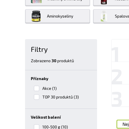
Aminokyseliny
Spalova
1
Filtry
Zobrazeno
30
produktů
2
Příznaky
Akce (1)
3
TOP 30 produktů (3)
velikost balení
Nej
100-500 g (10)