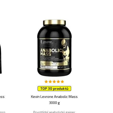
TOP 30 produktů
ass
Kevin Levrone Anabolic Mass
3000 g
 pro
Prvotřídní anabolický gainer,