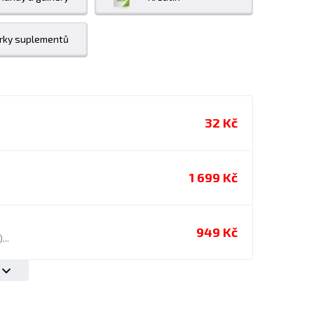
rky suplementů
32 Kč
1 699 Kč
949 Kč
...