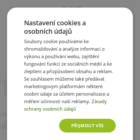
349 Kč
skladem
ihned k expedici
Nastavení cookies a
osobních údajů
Zobrazit všechny produkty v akci
Soubory cookie používáme ke
shromažďování a analýze informací o
výkonu a používání webu, zajištění
fungování funkcí ze sociálních médií a ke
Recenze
Hodnotilo již 7 zákazníků
zlepšení a přizpůsobení obsahu a reklam.
Se souhlasem můžeme také předávat
marketingovým platformám některé
26. 3. 2026 v 14:33
Nikola Meravá
osobní údaje za účelem personalizace a
měření účinnosti naší reklamy.
Zásady
Varianta:
peach
ochrany osobních údajů
26. 3. 2026 v 14:33
PŘIJMOUT VŠE
Nikola Meravá
Varianta:
fruity lemon