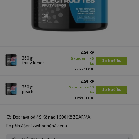
449 Kč
360 g
skladem > 5
Do košíku
fruity lemon
ks
u vás
11.08.
449 Kč
360 g
skladem > 10
Do košíku
peach
ks
u vás
11.08.
Doprava od 49 Kč nad 1 500 Kč ZDARMA.
Po
přihlášení
zvýhodněná cena