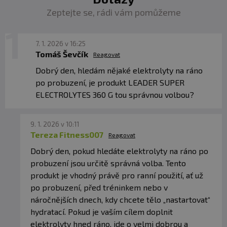
Zeptejte se, rádi vám pomůžeme
7. 1. 2026 v 16:25
Tomáš Ševčík
Reagovat
Dobrý den, hledám nějaké elektrolyty na ráno
po probuzení, je produkt LEADER SUPER
ELECTROLYTES 360 G tou správnou volbou?
9. 1. 2026 v 10:11
Tereza Fitness007
Reagovat
Dobrý den, pokud hledáte elektrolyty na ráno po
probuzení jsou určitě správná volba. Tento
produkt je vhodný právě pro ranní použití, ať už
po probuzení, před tréninkem nebo v
náročnějších dnech, kdy chcete tělo „nastartovat“
hydratací. Pokud je vaším cílem doplnit
elektrolyty hned ráno, jde o velmi dobrou a