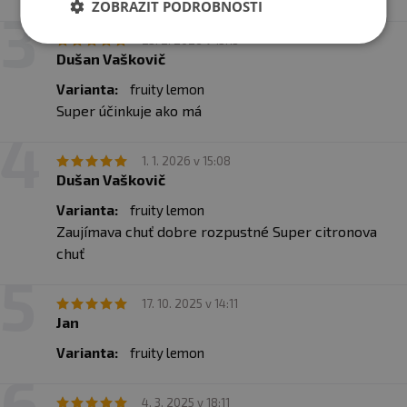
ZOBRAZIT PODROBNOSTI
25. 2. 2026 v 15:13
Dušan Vaškovič
Varianta:
fruity lemon
Super účinkuje ako má
1. 1. 2026 v 15:08
Dušan Vaškovič
Varianta:
fruity lemon
Zaujímava chuť dobre rozpustné Super citronova
chuť
17. 10. 2025 v 14:11
Jan
Varianta:
fruity lemon
4. 3. 2025 v 18:11