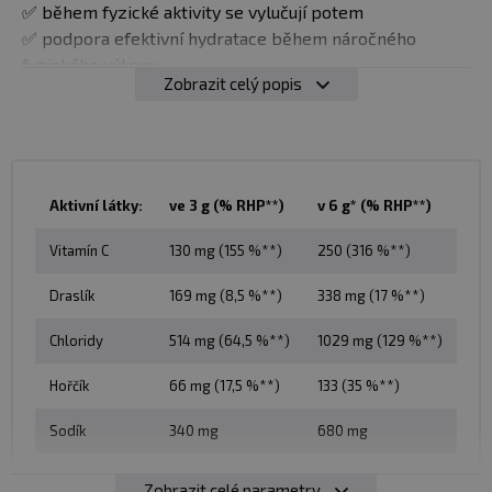
✅ během fyzické aktivity se vylučují potem
✅ podpora efektivní hydratace během náročného
fyzického výkonu
Zobrazit celý popis
✅ podpora regenerace
✅ draslík (citrát draselný)
✅ hořčík (citrát hořečnatý)
✅ sodík (citrát sodný)
✅ vitamín C
Aktivní látky:
ve 3 g (% RHP**)
v 6 g* (% RHP**)
✅ mořská sůl Guérande - pro doplnění stopových prvků
✅ značka Leader je oficiálním partnerem finského
Vitamín C
130 mg (155 %**)
250 (316 %**)
olympijského týmu a finské hokejové reprezentace
Draslík
169 mg (8,5 %**)
338 mg (17 %**)
Doporučené dávkování
: Rozmíchejte 3 g (1 lžička) ve
Chloridy
514 mg (64,5 %**)
1029 mg (129 %**)
300 ml vody a užívejte dvakrát denně. Užívejte ideálně
během tréninku, prášek lze namíchat i s jiným
Hořčík
66 mg (17,5 %**)
133 (35 %**)
sportovním nápojem.
Sodík
340 mg
680 mg
Balení
: 360 g
Zobrazit celé parametry