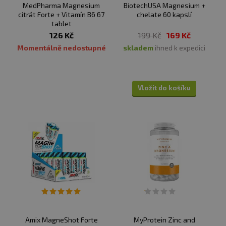
MedPharma Magnesium
BiotechUSA Magnesium +
citrát Forte + Vitamín B6 67
chelate 60 kapslí
tablet
126 Kč
199 Kč
169 Kč
Momentálně nedostupné
skladem
ihned k expedici
Vložit do košíku
Amix MagneShot Forte
MyProtein Zinc and