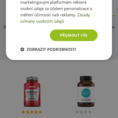
výrobce:
Now Foods Boron 3 mg 100 kapslí
Přeji
marketingovým platformám některé
pěkný den, Martin
osobní údaje za účelem personalizace a
měření účinnosti naší reklamy.
Zásady
ochrany osobních údajů
O našich produktech víme skoro vše. Zeptejte se, rádi vám
pomůžeme.
PŘIJMOUT VŠE
Přidat dotaz
ZOBRAZIT PODROBNOSTI