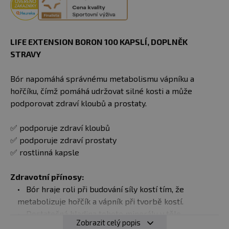
LIFE EXTENSION BORON 100 KAPSLÍ​, DOPLNĚK
STRAVY
Bór napomáhá správnému metabolismu vápníku a
hořčíku, čímž pomáhá udržovat silné kosti a může
podporovat zdraví kloubů a prostaty.
✅ podporuje zdraví kloubů
✅ podporuje zdraví prostaty
✅ rostlinná kapsle
Zdravotní přínosy:
Bór hraje roli při budování síly kostí tím, že
metabolizuje hořčík a vápník při tvorbě kostí.
Dostatečná hladina tohoto minerálu v těle
Zobrazit celý popis
podporuje proces tvorby kostí, což může pomoci