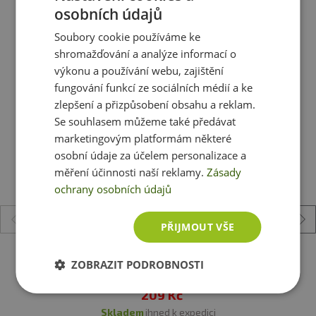
Sůl
< 0,1 g
osobních údajů
Soubory cookie používáme ke
Ještě jste si nevybrali?
shromažďování a analýze informací o
Složení:
100% lískové ořechy loupané nepražené.
Doporučujeme vám podobné produkty
výkonu a používání webu, zajištění
fungování funkcí ze sociálních médií a ke
zlepšení a přizpůsobení obsahu a reklam.
Se souhlasem můžeme také předávat
marketingovým platformám některé
osobní údaje za účelem personalizace a
měření účinnosti naší reklamy.
Zásady
ochrany osobních údajů
PŘIJMOUT VŠE
Lifelike Makadamové ořechy 250 g
ZOBRAZIT PODROBNOSTI
209 Kč
skladem
ihned k expedici