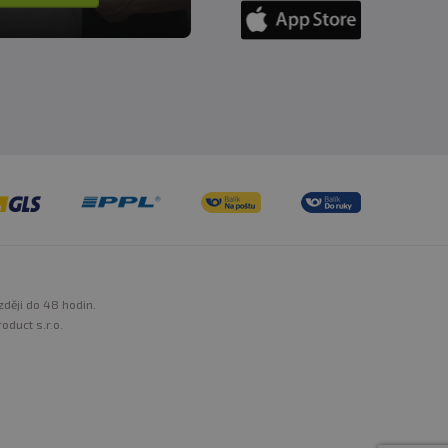
zději do 48 hodin.
oduct s.r.o.