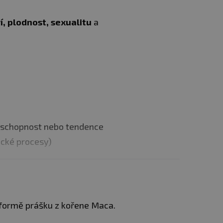
ví, plodnost, sexualitu
a
o schopnost nebo tendence
ické procesy)
ch Andách, kde
ateli kvůli vysokému
nových hlíz, které jsou
formě prášku z kořene Maca.