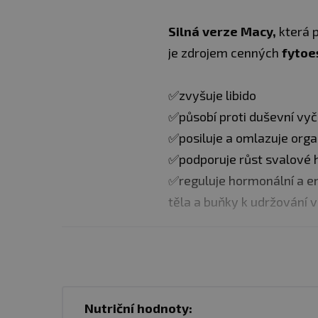
Silná verze Macy,
která 
je zdrojem cenných
fytoe
✅zvyšuje libido
✅působí proti duševní vyč
✅posiluje a omlazuje orga
✅podporuje růst svalové
✅reguluje hormonální a en
těla a buňky k udržování v
100% čistá maca v prášk
adaptabilní rostlina
ros
obsahu živin jako potravi
Nutriční hodnoty:
pečlivě usušeny a rozemle