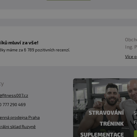
Obch
ků mluví za vše!
Ing. 
ky máme za 6 789 pozitivních recenzí.
Více o
ty
@fitness007.cz
 777 290 469
enná prodejna Praha
rálni sklad Ruzyně