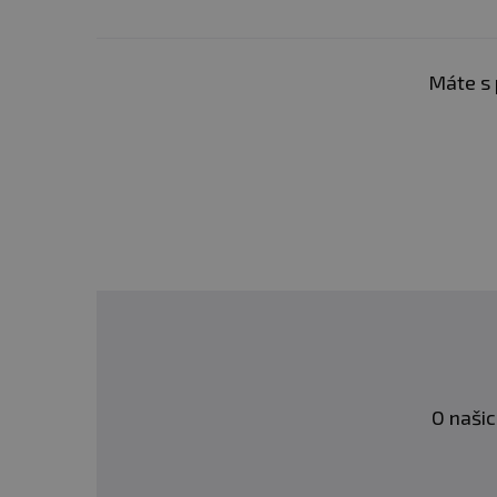
Máte s 
O našic