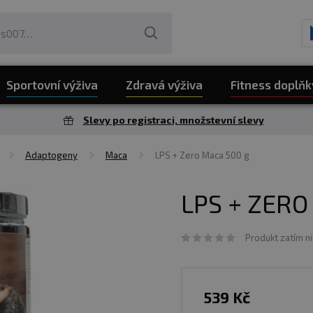
Sportovní výživa
Zdravá výživa
Fitness doplňk
Slevy po registraci, množstevní slevy
Adaptogeny
Maca
LPS + Zero Maca 500 g
LPS + ZERO
Produkt zatím n
539 Kč