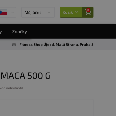
0
Košík
Můj účet
y
Značky
Fitness Shop Újezd, Malá Strana, Praha 5
 MACA 500 G
ikdo nehodnotil