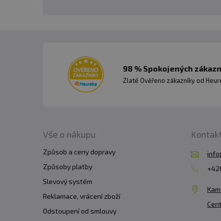
98 % Spokojených zákazní
Zlaté Ověřeno zákazníky od Heuré
Vše o nákupu
Kontak
Způsob a ceny dopravy
info
Způsoby platby
+420
Slevový systém
Kam
Reklamace, vrácení zboží
Cent
Odstoupení od smlouvy