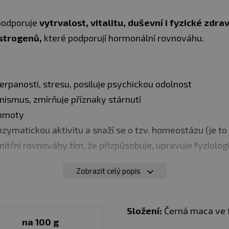
podporuje
vytrvalost, vitalitu, duševní i fyzické zdra
strogenů,
které podporují hormonální rovnováhu.
erpanosti, stresu, posiluje psychickou odolnost
nismus, zmírňuje příznaky stárnutí
 hmoty
zymatickou aktivitu a snaží se o tzv. homeostázu (je t
nitřní rovnováhy tím, že přizpůsobuje, upravuje fyziolog
Zobrazit celý popis
u,
z kořene rostliny maky. Maca se pěstuje v peruánský
te hlavně v horách a je vysoce oceňována místními obyv
ny. Maca prášek
v přírodní bio kvalitě
je vyrobena z koře
Složení:
Černá maca ve 
ty na prášek.
na 100 g