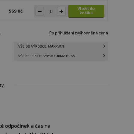
Vložit do
569 Kč
košíku
.
Po
přihlášení
zvýhodněná cena
VŠE OD VÝROBCE: MAXXWIN
VŠE ZE SEKCE: SYPKÁ FORMA BCAA
zy
tě odpočinek a čas na