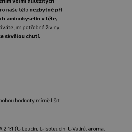
ením velmi důležitých
pro naše tělo
nezbytné při
h aminokyselin v těle,
dáváte jim potřebné živiny
se skvělou chutí.
 mohou hodnoty mírně lišit
přeměnit právě tyto
nápoj s obsahem
ru.
2:1:1 (L-Leucin, L-Isoleucin, L-Valin), aroma,