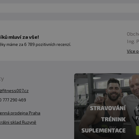
Obch
ků mluví za vše!
Ing. 
ky máme za 6 789 pozitivních recenzí.
Více o
ty
@fitness007.cz
 777 290 469
enná prodejna Praha
rálni sklad Ruzyně