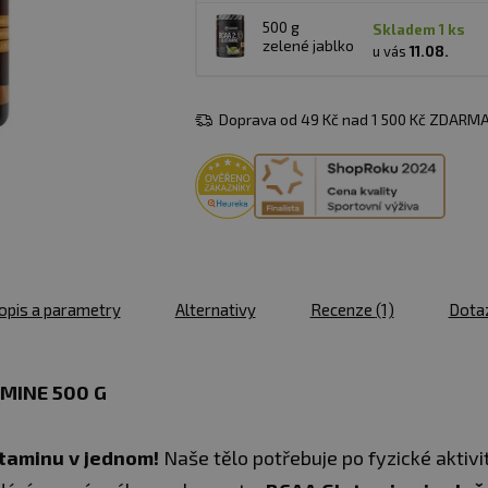
500 g
skladem 1 ks
zelené jablko
u vás
11.08.
Doprava od 49 Kč nad 1 500 Kč ZDARMA
opis a parametry
Alternativy
Recenze
(1)
Dota
MINE 500 G
taminu v jednom!
Naše tělo potřebuje po fyzické aktivi