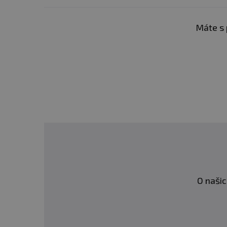
Máte s 
O našic