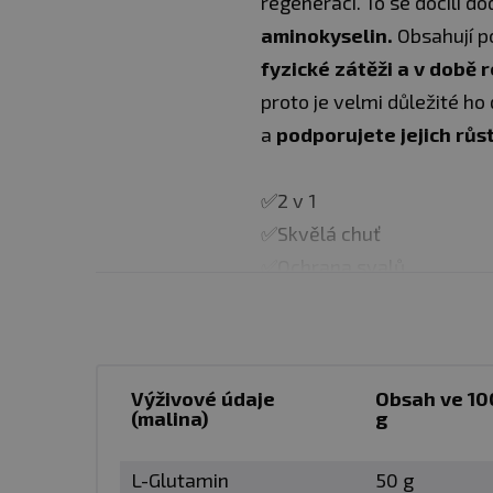
regeneraci. To se docílí 
aminokyselin.
Obsahují p
fyzické zátěži a v době
r
proto je velmi důležité ho
a
podporujete jejich růst
✅2 v 1
✅Skvělá chuť
✅Ochrana svalů
✅Snadná rozpustnost
✅Tvorba svalové hmoty
Výživové údaje
Jak jistě víte, chuť bcaa
Obsah ve 10
(malina)
g
aminokyseliny do výtečnéh
potřebných látek pro sprá
L-Glutamin
50 g