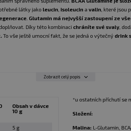
dodáním správného suplementu.
BCAA Glutamine je slož
otřebné látky jako
leucin
,
isoleucin
a
valin
, které jsou 
egenerace
.
Glutamin má nejvyšší zastoupení ze všec
 doplňovat. Díky této kombinaci
chráníte své svaly
, do
.
To vše ještě umocní fakt, že se jedná o výtečný
drink 
Zobrazit celý popis
*u ostatních příchutí se
 je nahořklá a není moc oblíbená. Nám se ovšem povedlo 
0
Obsah v dávce
10 g
Složení:
o nápoje! Nic vás neuvolní tak, jako skvěle chutnající 
vnou regeneraci vašeho těla, navíc
bez přidaného cuk
5 g
Malina:
L-Glutamin, BCAA 