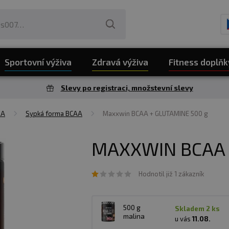
Sportovní výživa
Zdravá výživa
Fitness doplňk
Slevy po registraci, množstevní slevy
AA
Sypká forma BCAA
Maxxwin BCAA + GLUTAMINE 500 g
MAXXWIN BCAA 
Hodnotil již 1 zákazník
500 g
skladem 2 ks
malina
u vás
11.08.