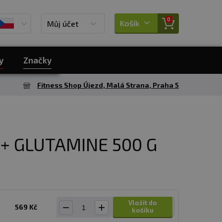
0
Košík
Můj účet
y
Značky
Fitness Shop Újezd, Malá Strana, Praha 5
+ GLUTAMINE 500 G
Vložit do
569 Kč
košíku