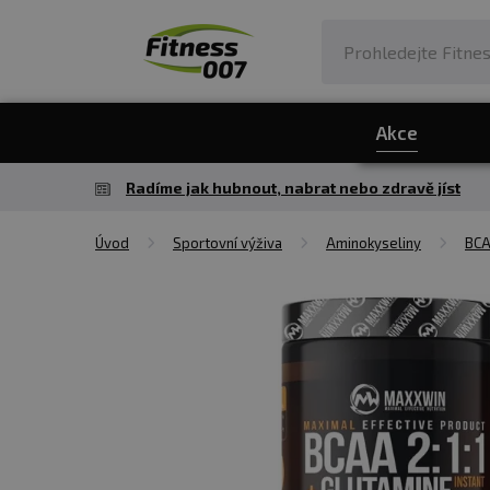
Akce
Radíme jak hubnout, nabrat nebo zdravě jíst
Úvod
Sportovní výživa
Aminokyseliny
BC