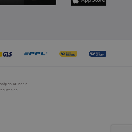
zději do 48 hodin.
oduct s.r.o.