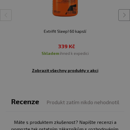
Extrifit Sleep! 60 kapslí
339 Kč
skladem
ihned k expedici
Zobrazit všechny produkty v akci
Recenze
Produkt zatím nikdo nehodnotil
Máte s produktem zkušenost? Napište recenzi a
pomozte tak ostatním zákazníkům s rozhodováním.