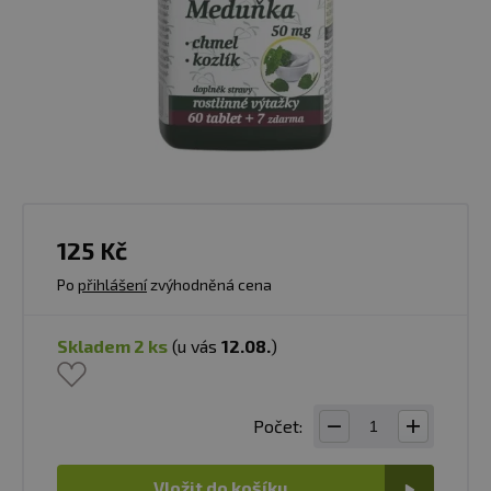
125 Kč
Po
přihlášení
zvýhodněná cena
skladem 2 ks
(u vás
12.08.
)
Počet:
Vložit do košíku