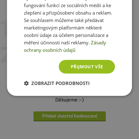
fungování funkcí ze sociálních médií a ke
Recenze
Hodnotili již 2 zákazníci
Obsah mastných kyselin v 1 tobolce:
zlepšení a přizpůsobení obsahu a reklam.
Omega 3 kyseliny:
Se souhlasem můžeme také předávat
marketingovým platformám některé
30. 11. 2022 v 21:27
Gabriel Nagy
osobní údaje za účelem personalizace a
Obsah 1 tobolky
Hmotnost/tobolka
%
měření účinnosti naší reklamy.
Zásady
DDD
ochrany osobních údajů
11. 2. 2021 v 07:57
David Šulc
ALA (kys. alfa
180,0 mg
*
PŘIJMOUT VŠE
linolenová)
ZOBRAZIT PODROBNOSTI
Máte s produktem zkušenost? Napište recenzi a
EPA (kys.
120,0 mg
*
ikosapantaenová)
pomozte tak ostatním zákazníkům s rozhodováním.
Děkujeme :-)
DHA (kys.
80,0 mg
*
dekosahexaenová)
Přidat vlastní hodnocení