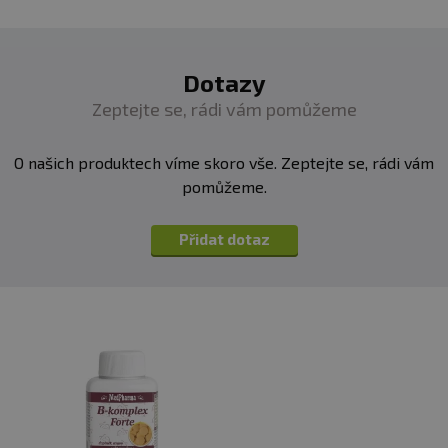
Omega 6 kyseliny:
Dotazy
Obsah 1 tobolky
Hmotnost/tobolka
%
Zeptejte se, rádi vám pomůžeme
DDD
O našich produktech víme skoro vše. Zeptejte se, rádi vám
Kyselina linolová
170,0 mg
*
pomůžeme.
GLA (kys. gama
70,0 mg
*
Přidat dotaz
linolenová)
Omega 9 kyseliny:
Obsah 1 tobolky
Hmotnost/tobolka
% DDD