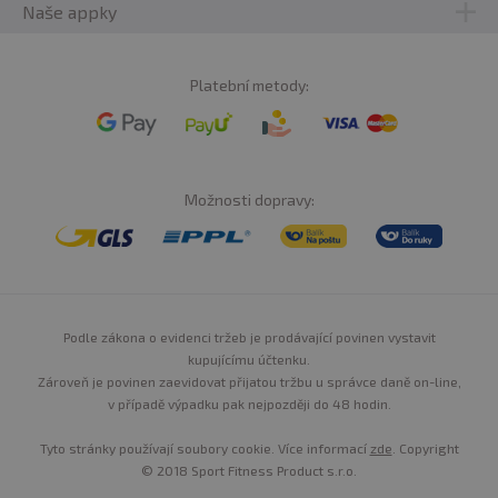
Naše appky
Ukládejte v suchu a temnu při teplotě +4 až +25 °C,
chraňte před přímým slunečním zářením a sálavým
teplem.
Platební metody:
Možnosti dopravy:
Podle zákona o evidenci tržeb je prodávající povinen vystavit
kupujícímu účtenku.
Zároveň je povinen zaevidovat přijatou tržbu u správce daně on-line,
v případě výpadku pak nejpozději do 48 hodin.
Tyto stránky používají soubory cookie. Více informací
zde
. Copyright
© 2018 Sport Fitness Product s.r.o.