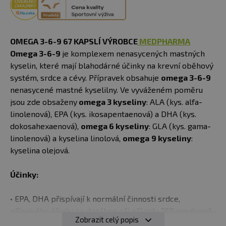
OMEGA 3-6-9 67 KAPSLÍ VÝROBCE
MEDPHARMA
Omega 3-6-9
je komplexem nenasycených mastných
kyselin, které mají blahodárné účinky na krevní oběhový
systém, srdce a cévy. Přípravek obsahuje
omega 3-6-9
nenasycené mastné kyselilny. Ve vyváženém poměru
jsou zde obsaženy
omega 3 kyseliny
: ALA (kys. alfa-
linolenová), EPA (kys. ikosapentaenová) a DHA (kys.
dokosahexaenová),
omega 6 kyseliny
: GLA (kys. gama-
linolenová) a kyselina linolová,
omega
9 kyseliny
:
kyselina olejová.
Účinky:
• EPA, DHA přispívají k normální činnosti srdce,
příznivého účinku se dosáhne při přívodu 250 mg denně
Zobrazit celý popis
• kyselina linolová přispívá k udržení normální hladiny