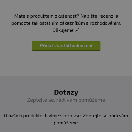
Minimální trvanlivost:
Viz. obal
Máte s produktem zkušenost? Napište recenzi a
pomozte tak ostatním zákazníkům s rozhodováním.
Upozornění:
Doplněk stravy. Vhodné zejména pro
Děkujeme :-)
sportovce. Není náhradou pestré stravy. Nepřekračujte
doporučené denní dávkování. Ukládejte mimo dosah
Přidat vlastní hodnocení
dětí! není vhodné pro děti, těhotné a kojící ženy.
Skladujte v suchu a při teplotě do 25 °C. Nevystavujte
přímému slunečnímu záření. Chraňte před mrazem.
Výrobce neručí za vady vzniklé nevhodným skladováním
a použitím.
Upozornění pro alergiky:
Alergeny ve složení produktu
Dotazy
tučně zvýrazněny.
Zeptejte se, rádi vám pomůžeme
O našich produktech víme skoro vše. Zeptejte se, rádi vám
pomůžeme.