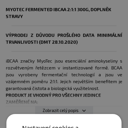
MYOTEC FERMENTED IBCAA 2:1:1 300G, DOPLNĚK
STRAVY
VÝPRODEJ Z DŮVODU PROŠLÉHO DATA MINIMÁLNÍ
TRVANLIVOSTI (DMT 28.10.2020)
iBCAA značky MyoTec jsou esenciální aminokyseliny s
rozvětveným řetězcem v instantizované formě. BCAA
jsou vyrobeny fermentační technologií a jsou ve
vzájemném poměru 2:1:1. Jejich největším benefitem je
garantovaná čistota a biologická využitelnost.
PRODUKT JE VHODNÝ PRO VŠECHNY JEDINCE
ZAMĚŘENÉ NA:
- Svalovou hmotu
Zobrazit celý popis
- Podporu tréninku
MYOTEC ADVANTAGE LINE: