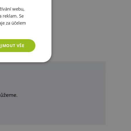
ostatním
žívání webu,
, je s nízkým obsahem tuku
a reklam. Se
je za účelem
e požadované hustoty)
IJMOUT VŠE
2-3 denně dle vašeho
omůžeme.