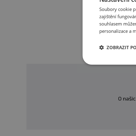
Máte s 
Soubory cookie p
Impact Whey Isolate™
p
zajištění fungová
a laktózy a bohatým množ
souhlasem můžem
personalizace a m
Dávkování:
Smíchejte 1 o
ZOBRAZIT P
vody nebo mléka a promích
požadovaného příjmu bílk
Balení:
1000 g
Dávka:
25 g
O našic
Počet dávek v balení:
40
Minimální trvanlivost:
Vi