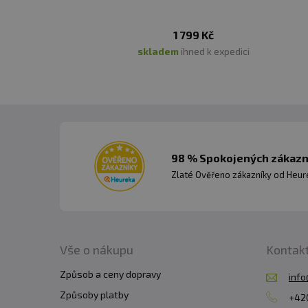
1 799 Kč
skladem
ihned k expedici
98 % Spokojených zákazní
Zlaté Ověřeno zákazníky od Heuré
Vše o nákupu
Kontak
Způsob a ceny dopravy
info
Způsoby platby
+420