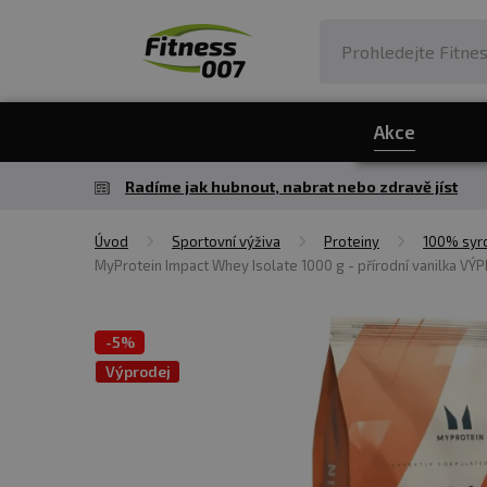
Akce
Radíme jak hubnout, nabrat nebo zdravě jíst
Úvod
Sportovní výživa
Proteiny
100% syro
MyProtein Impact Whey Isolate 1000 g - přírodní vanilka VÝ
-
5%
Výprodej