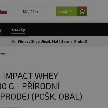
0
Košík
Můj účet
y
Značky
Fitness Shop Újezd, Malá Strana, Praha 5
kovin
 IMPACT WHEY
00 G - PŘÍRODNÍ
PRODEJ (POŠK. OBAL)