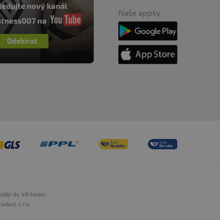
Naše appky
zději do 48 hodin.
oduct s.r.o.