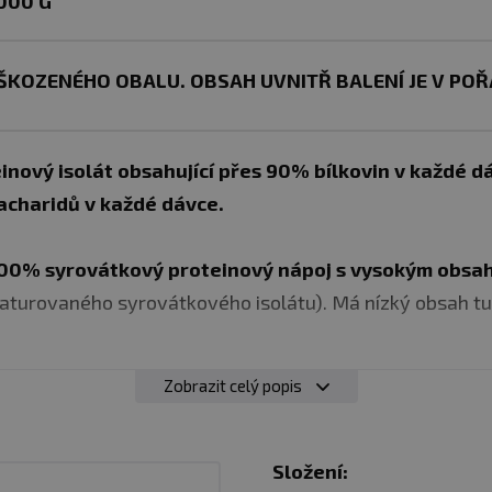
1000 G
ŠKOZENÉHO OBALU. OBSAH UVNITŘ BALENÍ JE V POŘ
nový isolát obsahující přes 90% bílkovin v každé d
sacharidů v každé dávce.
00% syrovátkový proteinový nápoj s vysokým obsa
turovaného syrovátkového isolátu). Má nízký obsah tuk
Zobrazit celý popis
vyroben z prvotřídního 100% čistého isolátu syrovátkový
porci ( přes 90%).
Impact Whey Isolate
poskytuje
všec
ce než 2g leucinu v jedné dávce.
Bílkoviny jsou zdroje
Složení: