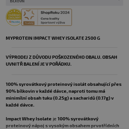
BÍLKOVIN
MYPROTEIN IMPACT WHEY ISOLATE 2500 G​
VÝPRODEJ Z DŮVODU POŠKOZENÉHO OBALU. OBSAH
UVNITŘ BALENÍ JE V POŘÁDKU.
100% syrovátkový proteinový isolát obsahující přes
90% bílkovin v každé dávce, naproti tomu má
minimílní obsah tuku (0.25g) a sacharidů (0.17g) v
každé dávce.
Impact Whey Isolate
je
100% syrovátkový
proteinový nápoj s vysokým obsahem prvotřídních