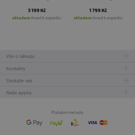
3 199 Kč
1 799 Kč
Upozornění:
Potravina vhodná pro sportovce, se
skladem
ihned k expedici
skladem
ihned k expedici
sladidly.Určeno pro zvláštní výživu. Není určeno pro
děti. Ukládejte mimo dosah dětí! Skladujte v suchu při
teplotě do 25 °C mimo dosah přímého slunečního záření.
Chraňte před mrazem. Výrobce neručí za případné
škody vzniklé nevhodným použitím nebo skladováním.
Vše o nákupu
Nutriční hodnoty a přesné složení naleznete v
Kontakty
popisu zboží nahoře v záložce "Nutriční hodnoty"
Sledujte nás
Naše appky
Platební metody: