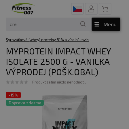
Menu
Syrovátkové (whey) proteiny 81% a více bílkovin
MYPROTEIN IMPACT WHEY
ISOLATE 2500 G - VANILKA
VÝPRODEJ (POŠK.OBAL)
Produkt zatím nikdo nehodnotil
-
15%
Doprava zdarma