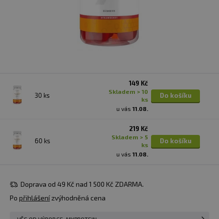
149 Kč
skladem > 10
30 ks
Do košíku
ks
u vás
11.08.
219 Kč
skladem > 5
60 ks
Do košíku
ks
u vás
11.08.
Doprava od 49 Kč nad 1 500 Kč ZDARMA.
Po
přihlášení
zvýhodněná cena