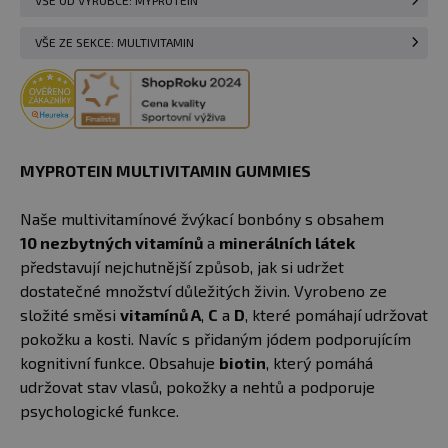
VŠE OD VÝROBCE: MYPROTEIN
VŠE ZE SEKCE: MULTIVITAMIN
MYPROTEIN MULTIVITAMIN GUMMIES
Naše multivitamínové žvýkací bonbóny s obsahem
10 nezbytných vitamínů
a
minerálních látek
představují nejchutnější způsob, jak si udržet
dostatečné množství důležitých živin. Vyrobeno ze
složité směsi
vitamínů A
,
C
a
D
, které pomáhají udržovat
pokožku a kosti. Navíc s přidaným jódem podporujícím
kognitivní funkce. Obsahuje
biotin
, který pomáhá
udržovat stav vlasů, pokožky a nehtů a podporuje
psychologické funkce.