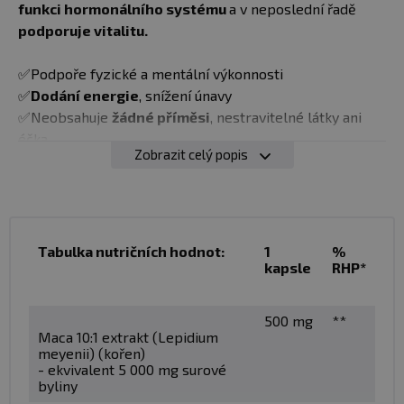
funkci hormonálního systému
a v neposlední řadě
podporuje vitalitu.
✅Podpoře fyzické a mentální výkonnosti
✅
Dodání energie
, snížení únavy
✅Neobsahuje
žádné příměsi
, nestravitelné látky ani
éčka
Zobrazit celý popis
✅Snadné a pohodlné užívání díky menším kapslím
Rostlina, tedy její kořen, obsahuje
velké množství
účinných látek,
od aminokyselin, především
esenciálních, které si tělo neumí vyrobit samo,
vitamíny
Tabulka nutričních hodnot:
1
%
kapsle
RHP*
B1, B2, B6,
vitamín
C a E, stopové prvky a
minerály
jako
je vápník, draslík, železo, zinek a další účinné látky mezi
které se řadí
saponiny, třísloviny a steroly.
500 mg
**
Maca 10:1 extrakt (Lepidium
meyenii) (kořen)
Dávkování:
Jako doplněk stravy užívejte 1 veganskou
- ekvivalent 5 000 mg surové
kapsli denně s vodou
byliny