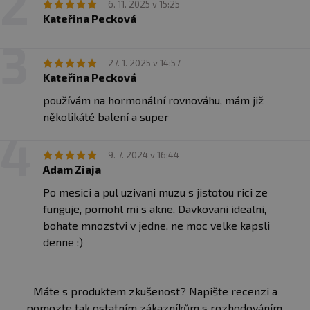
6. 11. 2025 v 15:25
Kateřina Pecková
27. 1. 2025 v 14:57
Kateřina Pecková
používám na hormonální rovnováhu, mám již
několikáté balení a super
9. 7. 2024 v 16:44
Adam Ziaja
Po mesici a pul uzivani muzu s jistotou rici ze
funguje, pomohl mi s akne. Davkovani idealni,
bohate mnozstvi v jedne, ne moc velke kapsli
denne :)
Máte s produktem zkušenost? Napište recenzi a
pomozte tak ostatním zákazníkům s rozhodováním.