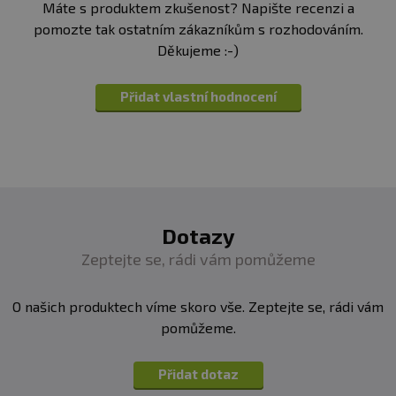
Máte s produktem zkušenost? Napište recenzi a
Počet dávek v balení:
90
pomozte tak ostatním zákazníkům s rozhodováním.
Děkujeme :-)
Minimální trvanlivost:
viz obal
Přidat vlastní hodnocení
Upozornění:
Doplněk stravy. Vhodné zejména pro
sportovce. Není náhradou pestré stravy. Nepřekračujte
doporučené denní dávkování. Ukládejte mimo dosah
dětí! Není vhodné pro děti, těhotné a kojící ženy.
Skladujte v suchu a při teplotě do 25 °C. Nevystavujte
přímému slunečnímu záření. Chraňte před mrazem.
Dotazy
Výrobce neručí za vady vzniklé nevhodným skladováním
Zeptejte se, rádi vám pomůžeme
a použitím.
Upozornění pro alergiky:
Alergeny ve složení
O našich produktech víme skoro vše. Zeptejte se, rádi vám
produktu
tučně
zvýrazněny.
pomůžeme.
Přidat dotaz