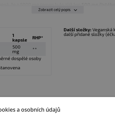
amená, že z 5000 mg semen bylo získáno
500 mg čistého
Zobrazit celý popis
tejné množství surové byliny.
bně silnějšímu extraktu je možné očekávat
několikanás
Další složky:
Veganská 
další přidané složky (éčk
stoty,
1
protože namísto obyčejného namletí houby a ná
RHP*
kapsle
alšími kroky výroby, které jsou kontrolovány.
500
**
mg
ůměrné dospělé osoby
stravy užívejte 1 veganskou kapsli denně a zapijte vodo
 stanovena
ookies a osobních údajů
jste si nevybrali?
Doporučujeme vám podobné 