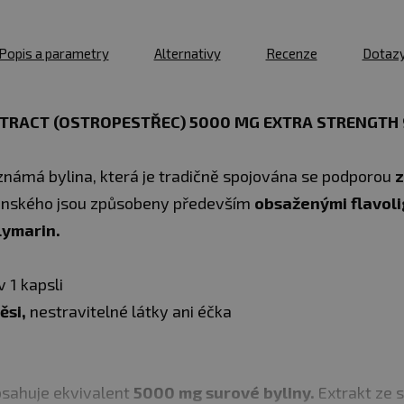
Popis a parametry
Alternativy
Recenze
Dotaz
EXTRACT (OSTROPESTŘEC) 5000 MG EXTRA STRENGTH
námá bylina, která je tradičně spojována se podporou
z
iánského jsou způsobeny především
obsaženými flavoli
lymarin.
 1 kapsli
ěsi,
nestravitelné látky ani éčka
sahuje ekvivalent
5000 mg surové byliny.
Extrakt ze 