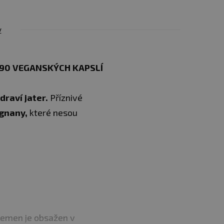
y
 90 VEGANSKÝCH KAPSLÍ
draví jater.
Příznivé
gnany,
které nesou
semen je obsažen v