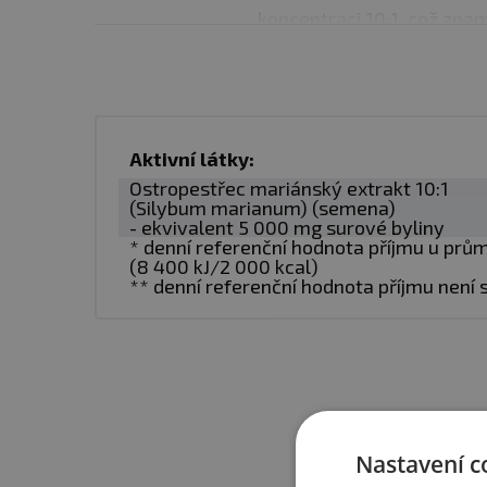
koncentraci 10:1, což zn
který je
10x silnější
než s
Díky tomuto několikanáso
nich je
zaručení vysoké či
Aktivní látky:
kapsle, prochází extrakt d
Ostropestřec mariánský extrakt 10:1
(Silybum marianum) (semena)
- ekvivalent 5 000 mg surové byliny
* denní referenční hodnota příjmu u pr
Dávkování:
Jako doplněk 
(8 400 kJ/2 000 kcal)
** denní referenční hodnota příjmu není
Balení:
90 kapslí
Dávka:
1 kapsle
Počet dávek v balení:
90
Nastavení c
Ještě 