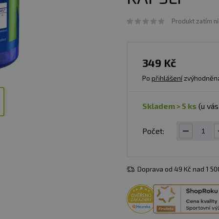
Produkt zatím n
349 Kč
Po
přihlášení
zvýhodněn
skladem > 5 ks
(u vá
Počet:
Doprava od 49 Kč nad 1 5