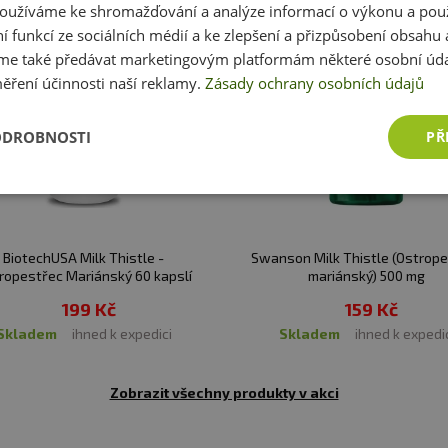
oužíváme ke shromažďování a analýze informací o výkonu a pou
z obal
ní funkcí ze sociálních médií a ke zlepšení a přizpůsobení obsahu 
e také předávat marketingovým platformám některé osobní úda
vy. Vhodné zejména pro sportovce. Není náhradou pestr
ěření účinnosti naší reklamy.
Zásady ochrany osobních údajů
í. Ukládejte mimo dosah dětí! Není vhodné pro děti, těho
ODROBNOSTI
PŘ
eplotě do 25 °C. Nevystavujte přímému slunečnímu zářen
zniklé nevhodným skladováním a použitím.
:
Alergeny ve složení produktu
tučně
zvýrazněny.
BiotechUSA Milk Thistle -
Swanson Milk Thistle (Ostrop
ropestřec Mariánský 60 kapslí
mariánský) 500 mg
199 Kč
159 Kč
skladem
ihned k expedici
skladem
ihned k expedi
Zobrazit všechny produkty v akci