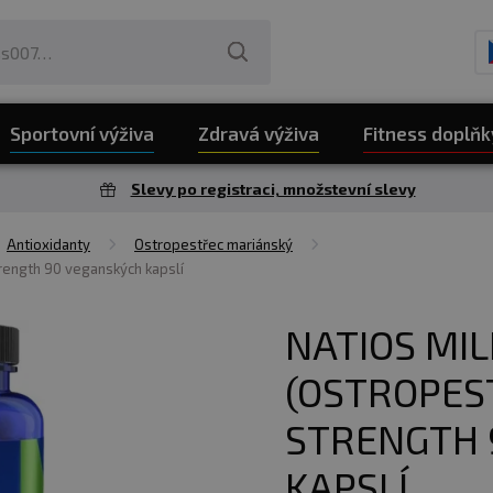
Sportovní výživa
Zdravá výživa
Fitness doplňk
Slevy po registraci, množstevní slevy
Antioxidanty
Ostropestřec mariánský
trength 90 veganských kapslí
NATIOS MIL
(OSTROPES
STRENGTH 
KAPSLÍ