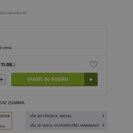
ikdo nehodnotil
á cena
s
11.08.
)
Vložit do košíku
00 Kč ZDARMA.
VŠE OD VÝROBCE: NATIOS
VŠE ZE SEKCE: OSTROPESTŘEC MARIÁNSKÝ