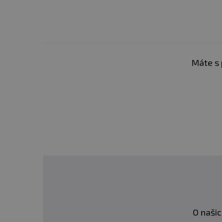
Máte s 
O našic