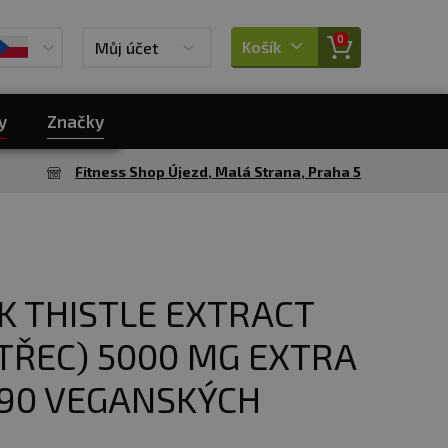
0
Košík
Můj účet
y
Značky
Fitness Shop Újezd, Malá Strana, Praha 5
K THISTLE EXTRACT
TŘEC) 5000 MG EXTRA
90 VEGANSKÝCH