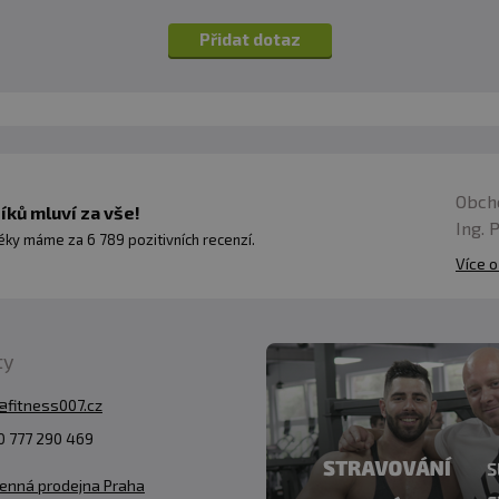
Přidat dotaz
Obch
ků mluví za vše!
Ing. 
ky máme za 6 789 pozitivních recenzí.
Více o
ty
@fitness007.cz
 777 290 469
enná prodejna Praha