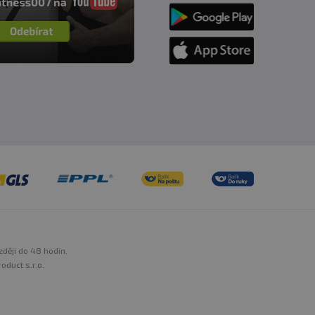
zději do 48 hodin.
oduct s.r.o.