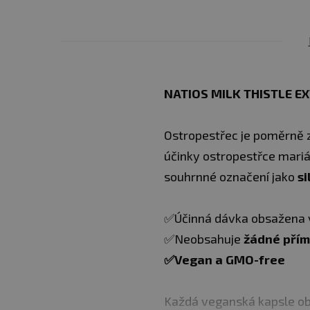
NATIOS MILK THISTLE 
Ostropestřec je poměrně z
účinky ostropestřce mar
souhrnné označení jako
si
✅Účinná dávka obsažena v
✅Neobsahuje
žádné přím
✅Vegan a GMO-free
Každá veganská kapsle ob