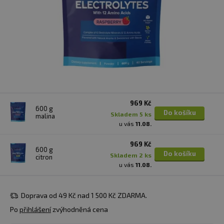
969 Kč
600 g
Do košíku
skladem 5 ks
malina
u vás
11.08.
969 Kč
600 g
Do košíku
skladem 2 ks
citron
u vás
11.08.
Doprava od 49 Kč nad 1 500 Kč ZDARMA.
Po
přihlášení
zvýhodněná cena