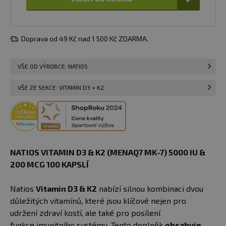
Doprava od 49 Kč nad 1 500 Kč ZDARMA.
VŠE OD VÝROBCE: NATIOS
VŠE ZE SEKCE: VITAMIN D3 + K2
NATIOS VITAMIN D3 & K2 (MENAQ7 MK-7) 5000 IU &
200 MCG 100 KAPSLÍ
Natios
Vitamin D3 & K2
nabízí silnou kombinaci dvou
důležitých vitamínů, které jsou klíčové nejen pro
udržení zdraví kostí, ale také pro posílení
funkce imunitního systému. Tento doplněk
obsahuje