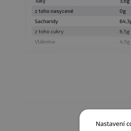
Tuky
3,6g
podporuje hormon
z toho nasycené
0g
Sacharidy
64,3
Věděli jste, že?
Maca per
blahodárné účinky využíva
z toho cukry
6,5g
Vláknina
4,5g
TIP:
1–3 čajové lžičky (10
Bílkoviny
14,3
nebo zeleninových salátů,
Sůl
0,1g
Doporučené dávkování:
Balení:
80g, 200g
Minimální trvanlivost:
Vi
Máte s 
Nastavení c
Upozornění pro alergiky