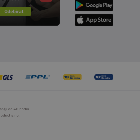
zději do 48 hodin.
oduct s.r.o.