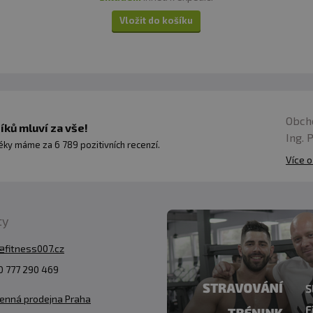
Vložit do košíku
Obch
ků mluví za vše!
Ing. 
ky máme za 6 789 pozitivních recenzí.
Více o
ty
@fitness007.cz
 777 290 469
enná prodejna Praha