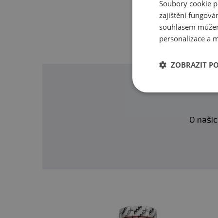
Soubory cookie p
zajištění fungová
souhlasem můžem
personalizace a m
ZOBRAZIT P
O našic