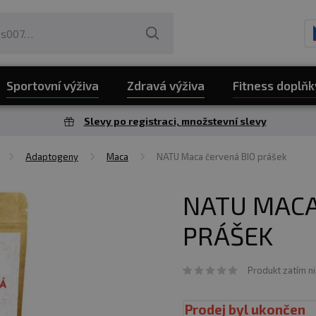
Sportovní výživa
Zdravá výživa
Fitness doplňk
Slevy po registraci, množstevní slevy
Adaptogeny
Maca
NATU Maca červená BIO prášek
NATU MACA
PRÁŠEK
Produkt zatím n
Prodej byl ukončen