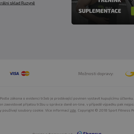
rálni sklad Ruzyně
Možnosti dopravy:
Podle zákona o evidenci tržeb je prodávající povinen vystavit kupujícímu účtenku.
n zaevidovat přijatou tržbu u správce daně on-line, v případě výpadku pak nejpo
y používají soubory cookie. Více informací
zde
. Copyright © 2018 Sport Fitness Pr