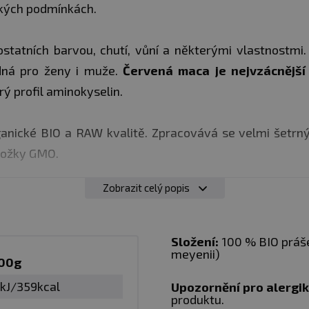
kých podmínkách.
ostatních barvou, chutí, vůní a některými vlastnostmi.
odná pro ženy i muže.
Červená maca je nejvzácnější
rý profil aminokyselin.
ganické BIO a RAW kvalitě. Zpracovává se velmi šetr
ložky GMO.
Zobrazit celý popis
a duševní zdraví
t
Složení:
100 % BIO práše
meyenii)
100g
t
kJ/359kcal
Upozornění pro alergi
u
produktu.