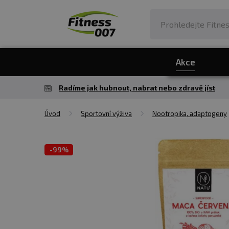
Akce
Radíme jak hubnout, nabrat nebo zdravě jíst
Úvod
Sportovní výživa
Nootropika, adaptogeny
-
99%