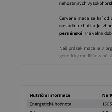
nehostinných vysokohors
Červená maca se liší od 
nasládlou chutí a je vh
peruánské
. Má velmi dob
Náš prášek maca je v or
geneticky modifikované s
MACA V BODECH:
podporuje fyzické 
zlepšuje vytrvalos
podporuje vitalitu
Nutriční informace
Na 
podporuje plodnos
Energetická hodnota
1505
podporuje sexualit