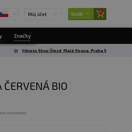
0
Košík
Můj účet
y
Značky
Fitness Shop Újezd, Malá Strana, Praha 5
 ČERVENÁ BIO
ikdo nehodnotil