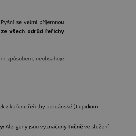
 Pyšní se velmi příjemnou
 ze všech odrůd řeřichy
ným způsobem, neobsahuje
k z kořene řeřichy peruánské (Lepidium
ky:
Alergeny jsou vyznačeny
tučně
ve složení