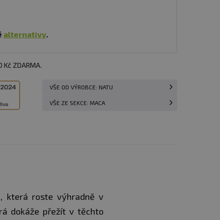
é
alternativy
.
00 Kč ZDARMA.
VŠE OD VÝROBCE: NATU
VŠE ZE SEKCE: MACA
u, která roste výhradně v
rá dokáže přežít v těchto