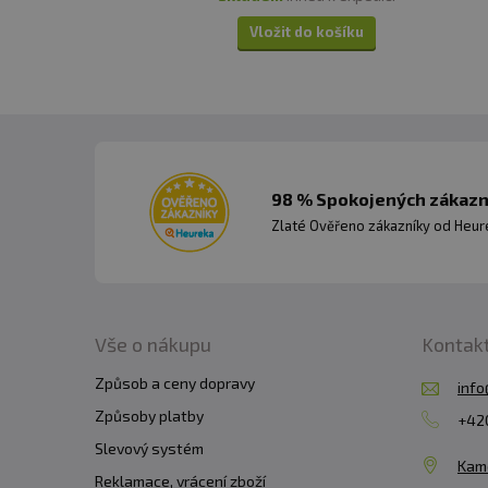
Vložit do košíku
98 % Spokojených zákazní
Zlaté Ověřeno zákazníky od Heuré
Vše o nákupu
Kontak
Způsob a ceny dopravy
info
Způsoby platby
+420
Slevový systém
Kam
Reklamace, vrácení zboží