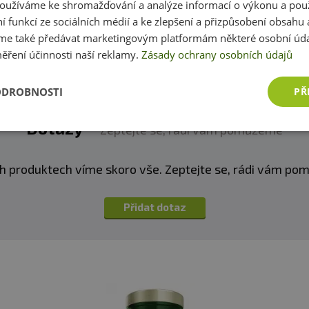
oužíváme ke shromažďování a analýze informací o výkonu a pou
Přidat vlastní hodnocení
ní funkcí ze sociálních médií a ke zlepšení a přizpůsobení obsahu 
e také předávat marketingovým platformám některé osobní úda
ěření účinnosti naší reklamy.
Zásady ochrany osobních údajů
ODROBNOSTI
PŘ
Dotazy
Zeptejte se, rádi vám pomůžeme
h produktech víme skoro vše. Zeptejte se, rádi vám p
Přidat dotaz