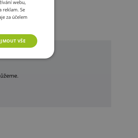
žívání webu,
a reklam. Se
je za účelem
IJMOUT VŠE
omůžeme.