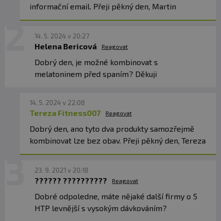
informační email. Přeji pěkný den, Martin
14. 5. 2024 v 20:27
Helena Bericová
Reagovat
Dobrý den, je možné kombinovat s
melatoninem před spaním? Děkuji
14. 5. 2024 v 22:08
Tereza Fitness007
Reagovat
Dobrý den, ano tyto dva produkty samozřejmě
kombinovat lze bez obav. Přeji pěkný den, Tereza
23. 9. 2021 v 20:18
?????? ??????????
Reagovat
Dobré odpoledne, máte nějaké další firmy o 5
HTP levnější s vysokým dávkováním?