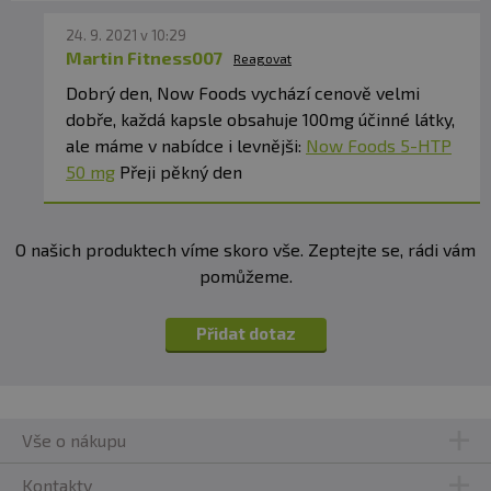
24. 9. 2021 v 10:29
Martin Fitness007
Reagovat
Dobrý den, Now Foods vychází cenově velmi
dobře, každá kapsle obsahuje 100mg účinné látky,
ale máme v nabídce i levnějši:
Now Foods 5-HTP
50 mg
Přeji pěkný den
O našich produktech víme skoro vše. Zeptejte se, rádi vám
pomůžeme.
Přidat dotaz
Vše o nákupu
Kontakty