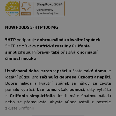
NOW FOODS 5-HTP 100 MG
5HTP
podporuje
dobrou náladu a kvalitní spánek
.
5HTP se získává
z africké rostliny Griffonia
simplicifolia
. Přípravek také přispívá
k normální
činnosti mozku
.
Uspěchaná doba
,
stres v práci
a často
také doma
je
ideální půdou pro
začínající deprese, úzkosti
a
napětí
.
Dobrá nálada a kvalitní spánek se někdy ze života
pomalu vytrácí.
Lze tomu však pomoci
, díky výtažku
z
Griffonia simplicifolia
. Jestli máte špatnou náladu
nebo se přemouváte, abyste vůbec vstali z postele
zkuste Griffonii.