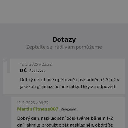
Dotazy
Zeptejte se, rádi vám pomůžeme
12. 5. 2025 v 22:22
D Č
Reagovat
Dobrý den, bude opětovně naskladněno? Ať už v
jakékoli gramáži účinné látky. Díky za odpověď
13. 5. 2025 v 09:22
Martin Fitness007
Reagovat
Dobrý den, naskladnění očekáváme během 1-2
dní, jakmile produkt opět naskladněn, obdržíte