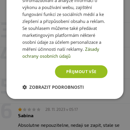
shromažďování a analýze informací o
Zafungovaly do 2 snu. Jsem nadsena a vsem
výkonu a používání webu, zajištění
doporucuji.
fungování funkcí ze sociálních médií a ke
zlepšení a přizpůsobení obsahu a reklam.
Se souhlasem můžeme také předávat
1. 10. 2024 v 13:08
Martina Sosnová
marketingovým platformám některé
osobní údaje za účelem personalizace a
měření účinnosti naší reklamy.
Zásady
20. 8. 2024 v 15:30
ochrany osobních údajů
Estera
Spokojnosť
PŘIJMOUT VŠE
14. 8. 2024 v 11:51
ZOBRAZIT PODROBNOSTI
Radka Škarvadová
28. 11. 2023 v 05:17
Sabina
Absolutne nepouzitelne, nedaji se zapit, stale se