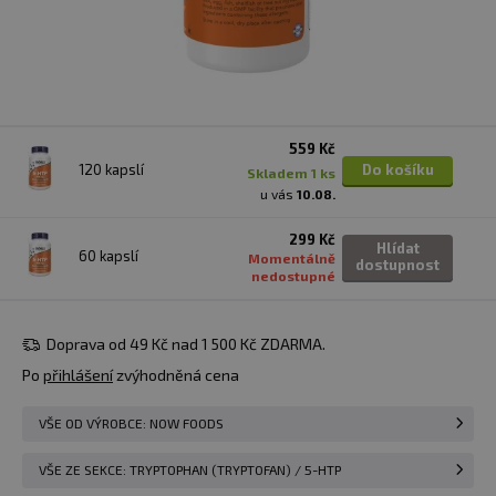
559 Kč
120 kapslí
Do košíku
skladem 1 ks
u vás
10.08.
299 Kč
Hlídat
60 kapslí
Momentálně
dostupnost
nedostupné
Doprava od 49 Kč nad 1 500 Kč ZDARMA.
Po
přihlášení
zvýhodněná cena
VŠE OD VÝROBCE: NOW FOODS
VŠE ZE SEKCE: TRYPTOPHAN (TRYPTOFAN) / 5-HTP