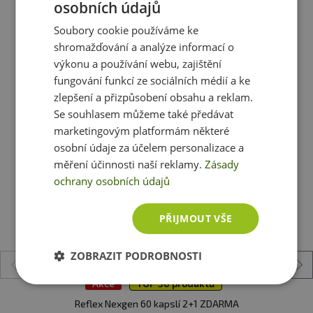
osobních údajů
Dávka:
1 kapsle
Soubory cookie používáme ke
shromažďování a analýze informací o
Počet dávek v balení:
30
výkonu a používání webu, zajištění
fungování funkcí ze sociálních médií a ke
Minimální trvanlivost:
Viz. obal
Ještě jste si nevybrali?
zlepšení a přizpůsobení obsahu a reklam.
Doporučujeme vám podobné produkty
Se souhlasem můžeme také předávat
Upozornění:
Doplněk stravy. Vhodné zejména pro
marketingovým platformám některé
sportovce. Není náhradou pestré stravy. Nepřekračujte
osobní údaje za účelem personalizace a
doporučené denní dávkování. Ukládejte mimo dosah
měření účinnosti naší reklamy.
Zásady
dětí! není vhodné pro děti, těhotné a kojící ženy.
ochrany osobních údajů
Skladujte v suchu a při teplotě do 25 °C. Nevystavujte
přímému slunečnímu záření. Chraňte před mrazem.
Výrobce neručí za vady vzniklé nevhodným skladováním
PŘIJMOUT VŠE
a použitím.
ZOBRAZIT PODROBNOSTI
Upozornění pro alergiky:
Alergeny ve složení produktu
tučně
zvýrazněný.
Akce
TOP 30 produktů
2 + 1 ZDARMA
Reflex Nexgen 60 kapslí 2+1 ZDARMA
V