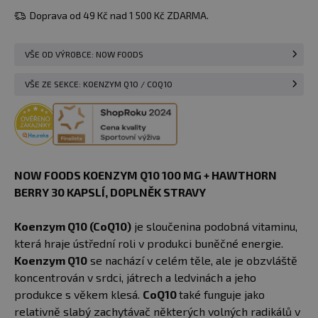
Doprava od 49 Kč nad 1 500 Kč ZDARMA.
VŠE OD VÝROBCE: NOW FOODS
VŠE ZE SEKCE: KOENZYM Q10 / COQ10
NOW FOODS KOENZYM Q10 100 MG + HAWTHORN
BERRY 30 KAPSLÍ, DOPLNĚK STRAVY
Koenzym Q10 (CoQ10)
je sloučenina podobná vitaminu,
která hraje ústřední roli v produkci buněčné energie.
Koenzym Q10
se nachází v celém těle, ale je obzvláště
koncentrován v srdci, játrech a ledvinách a jeho
produkce s věkem klesá.
CoQ10
také funguje jako
relativně slabý zachytávač některých volných radikálů v