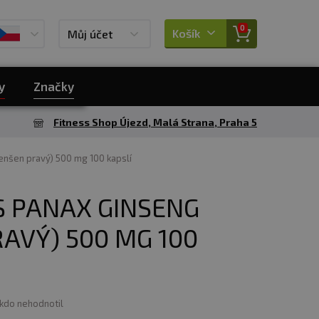
0
Košík
Můj účet
y
Značky
Fitness Shop Újezd, Malá Strana, Praha 5
nšen pravý) 500 mg 100 kapslí
 PANAX GINSENG
AVÝ) 500 MG 100
ikdo nehodnotil