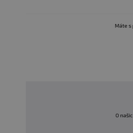
Máte s 
O našic