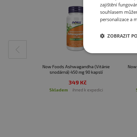
zajištění fungová
Upozornění pro alergiky
souhlasem můžem
personalizace a m
ZOBRAZIT P
Now Foods Ashwagandha (Vitánie
Now 
snodárná) 450 mg 90 kapslí
349 Kč
skladem
ihned k expedici