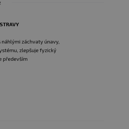
y
 STRAVY
 s náhlými záchvaty únavy,
ystému, zlepšuje fyzický
ce především