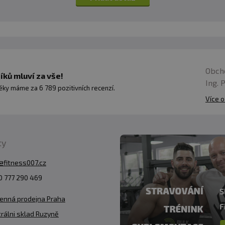
Obch
ků mluví za vše!
Ing. 
ky máme za 6 789 pozitivních recenzí.
Více o
ty
@fitness007.cz
 777 290 469
enná prodejna Praha
rálni sklad Ruzyně