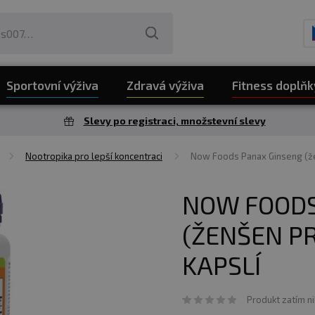
Sportovní výživa
Zdravá výživa
Fitness doplňk
Slevy po registraci, množstevní slevy
Nootropika pro lepší koncentraci
Now Foods Panax Ginseng (že
NOW FOODS
(ŽENŠEN PR
KAPSLÍ
Produkt zatím n