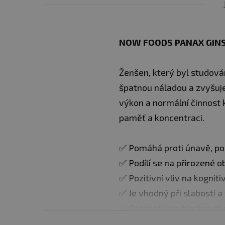
NOW FOODS PANAX GINSE
Ženšen, který byl studová
špatnou náladou a zvyšuje
výkon a normální činnost 
paměť a koncentraci.
✅ Pomáhá proti únavě, podp
✅ Podílí se na přirozené 
✅ Pozitivní vliv na kogniti
✅ Je vhodný při slabosti a
✅ Optimalizuje hladinu glu