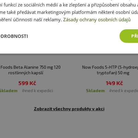
ní funkcí ze sociálních médií a ke zlepšení a přizpůsobení obsahu 
:
Alergeny ve složení produktu
tučně
zvýrazněný.
e také předávat marketingovým platformám některé osobní úda
ěření účinnosti naší reklamy.
Zásady ochrany osobních údajů
ODROBNOSTI
PŘ
Foods Beta Alanine 750 mg 120
Now Foods 5-HTP (5-hydroxy
rostlinných kapslí
tryptofan) 50 mg
599 Kč
149 Kč
skladem
ihned k expedici
skladem
ihned k expedi
Zobrazit všechny produkty v akci