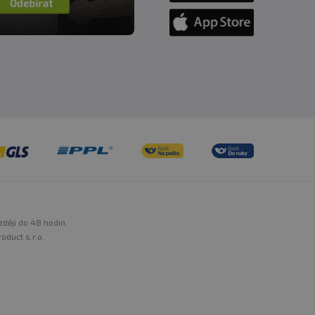
zději do 48 hodin.
oduct s.r.o.