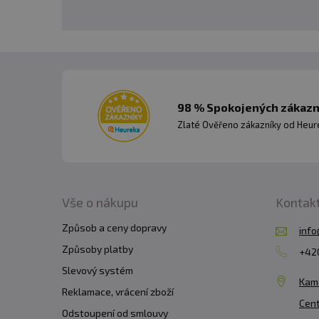
98 % Spokojených zákazní
Zlaté Ověřeno zákazníky od Heuré
Vše o nákupu
Kontak
Způsob a ceny dopravy
info
Způsoby platby
+420
Slevový systém
Kam
Reklamace, vrácení zboží
Cent
Odstoupení od smlouvy