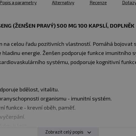
Popis a parametry
Alternativy
Recenze
Dotaz
NG (ŽENŠEN PRAVÝ) 500 MG 100 KAPSLÍ​, DOPLNĚK
n na celou řadu pozitivních vlastností. Pomáhá bojovat
 hladinu energie. Ženšen podporuje funkce imunitního s
kardiovaskulárního systému, podporuje kognitivní funk
oruje bdělost, vitalitu.
obranyschopnosti organismu - imunitní systém.
vní funkce - krevní oběh, paměť.
 vyčerpání.
kózy v krvi.
Zobrazit celý popis