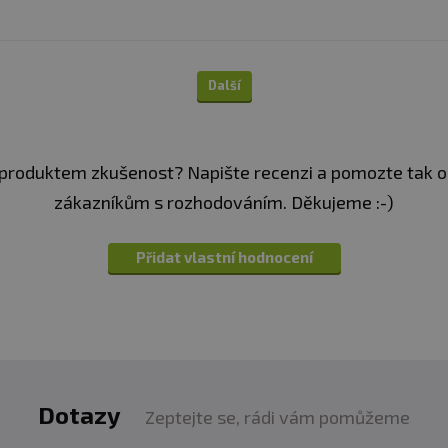
protispékavá látka oxid k
enzymů Digezyme® (amyláz
sladidla sukralóza a stev
Další
Příchuť jahoda:
78 %
sy
koncentrát
(obsahuje sl
fosforečnan vápenatý),
izolát
(obsahuje slunečni
produktem zkušenost? Napište recenzi a pomozte tak 
vláknina
, stabilizátory
červené řepy, protispéka
zákazníkům s rozhodováním. Děkujeme :-)
trávících enzymů Digezym
celuláza), sladidla sukra
stopy sóji.
Přidat vlastní hodnocení
Příchuť karamelové lat
koncentrát
(obsahuje sl
fosforečnan vápenatý), 
izolát
(obsahuje slunečni
vláknina
, stabilizátory
karamel, protispékavá lá
trávících enzymů Digezym
Dotazy
Zeptejte se, rádi vám pomůžeme
celuláza), sladidla sukra
stopy sóji.