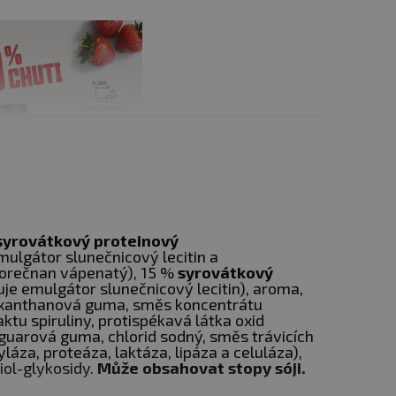
košíku
Vložit do
1 999 Kč
košíku
Vložit do
1 999 Kč
košíku
Vložit do
1 999 Kč
košíku
syrovátkový proteinový
mulgátor slunečnicový lecitin a
Hlídat
1 999 Kč
forečnan vápenatý), 15 %
syrovátkový
dostupnost
uje emulgátor slunečnicový lecitin), aroma,
a xanthanová guma, směs koncentrátu
aktu spiruliny, protispékavá látka oxid
guarová guma, chlorid sodný, směs trávicích
ko jsou imunoglobuliny a
a, proteáza, laktáza, lipáza a celuláza),
iol-glykosidy.
Může obsahovat stopy sóji.
 a vyšší efektivitu pro