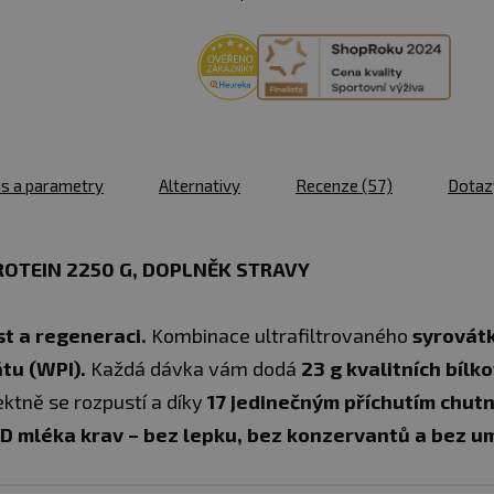
skladem > 10
2250 g
ks
ledová káva
u vás
10.08.
skladem > 10
2250 g
ks
vanilka
u vás
10.08.
s a parametry
Alternativy
Recenze
(57)
Dota
2250 g
skladem > 10
bílá
ks
čokoláda/kokos
u vás
10.08.
OTEIN 2250 G, DOPLNĚK STRAVY
skladem > 10
2250 g
ks
čokoláda/kakao
st a regeneraci.
Kombinace ultrafiltrovaného
syrovát
u vás
10.08.
átu (WPI).
Každá dávka vám dodá
23 g kvalitních bílko
skladem > 10
2250 g
ektně se rozpustí a díky
17 jedinečným příchutím chutn
ks
čokoláda/kokos
u vás
10.08.
D mléka krav
– bez lepku, bez konzervantů a bez um
2250 g
skladem > 10
Cookies
ks