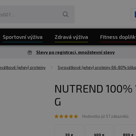
Sportovní výživa
Zdravá výživa
Fitness doplňk
Slevy po registraci, množstevní slevy
vátkové (whey) proteiny
Syrovátkové (whey) proteiny 66-80% bílko
NUTREND 100% 
G
Hodnotilo již 57 zákazníků
30 g
400 g
800 g