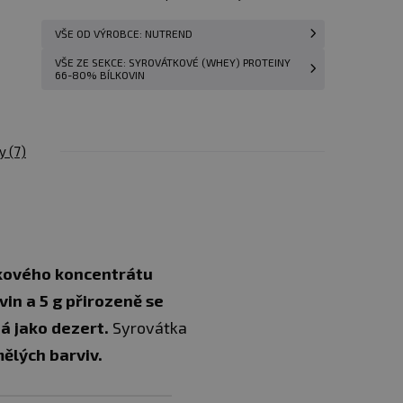
VŠE OD VÝROBCE: NUTREND
Vložit do
1 999 Kč
košíku
VŠE ZE SEKCE: SYROVÁTKOVÉ (WHEY) PROTEINY
66-80% BÍLKOVIN
Vložit do
1 999 Kč
košíku
zy
(7)
Vložit do
1 999 Kč
košíku
Vložit do
1 999 Kč
košíku
kového koncentrátu
vin a 5 g přirozeně se
Vložit do
á jako dezert.
Syrovátka
1 999 Kč
košíku
ělých barviv.
Vložit do
1 999 Kč