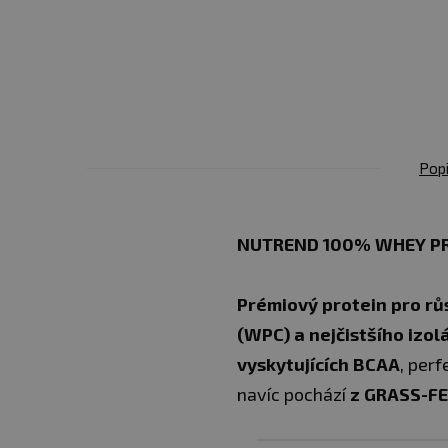
Popi
NUTREND 100% WHEY PR
Prémiový protein pro rů
(WPC) a nejčistšího izol
vyskytujících BCAA
, perf
navíc pochází
z GRASS-FE