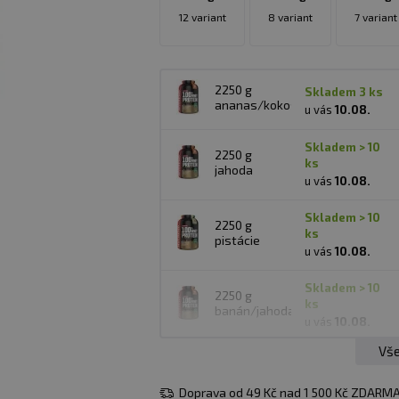
12 variant
8 variant
7 variant
2250 g
skladem 3 ks
ananas/kokos
u vás
10.08.
skladem > 10
2250 g
ks
jahoda
u vás
10.08.
skladem > 10
2250 g
ks
pistácie
u vás
10.08.
skladem > 10
2250 g
ks
banán/jahoda
u vás
10.08.
Vše
2250 g
skladem 3 ks
karamelové
u vás
10.08.
latté
Doprava od 49 Kč nad 1 500 Kč ZDARMA