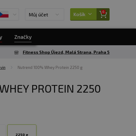
0
Košík
Můj účet
y
Značky
Fitness Shop Újezd, Malá Strana, Praha 5
vin
Nutrend 100% Whey Protein 2250 g
WHEY PROTEIN 2250
2250 g