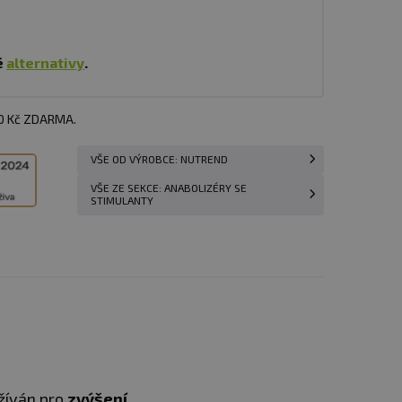
é
alternativy
.
00 Kč ZDARMA.
VŠE OD VÝROBCE: NUTREND
VŠE ZE SEKCE: ANABOLIZÉRY SE
STIMULANTY
žíván pro
zvýšení