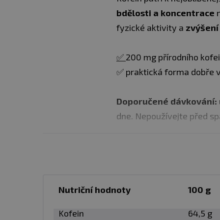
bdělosti a koncentrace
n
fyzické aktivity a
zvýšení
✅
200 mg přírodního kofei
✅ praktická forma dobře v
Doporučené dávkování:
dne. Nepoužívejte před s
Použití produktu:
dle do
Nejsou vhodné alkoholické
Nutriční hodnoty
Balení
: 60 kapslí
100 g
Kofein
64,5 g
Dávka
: 1 kapsle