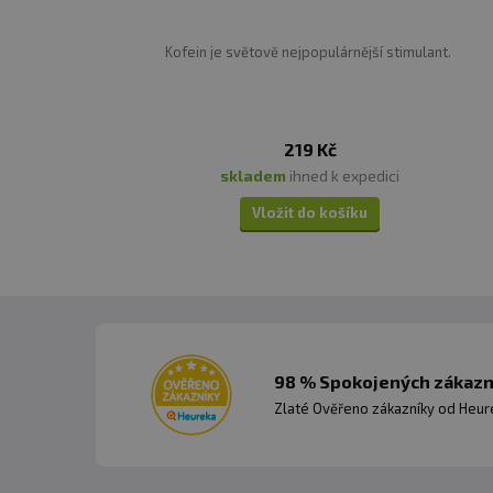
Kofein je světově nejpopulárnější stimulant.
219 Kč
skladem
ihned k expedici
Vložit do košíku
98 % Spokojených zákazní
Zlaté Ověřeno zákazníky od Heuré