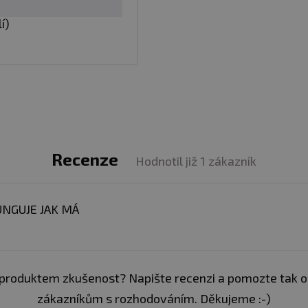
í)
iz obal
avy
s vysokým obsahem kofeinu (200 mg/1 kapsle)
. 
 pestré stravy. Nepřekračujte doporučené denní dávkov
Recenze
Hodnotil již 1 zákazník
 těhotné a kojící ženy. Skladujte v suchu a při teplotě d
í. Chraňte před mrazem. Výrobce neručí za vady vzni
UNGUJE JAK MÁ
: Alergeny ve složení produktu tučně zvýrazněny.
produktem zkušenost? Napište recenzi a pomozte tak 
zákazníkům s rozhodováním. Děkujeme :-)