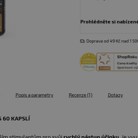
Prohlédněte si nabízen
Doprava od 49 Kč nad 1 5
Popis a parametry
Recenze
(1)
Dotazy
S 60 KAPSLÍ
jším stimulantům pro svůj
rychlý nástup účinku.
Je vyu