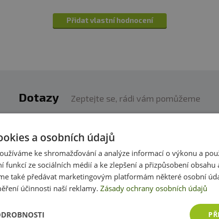
Přidat vlastní hodnocení
Dotazy
Zeptejte se, rádi vám pomůžeme
h produktech víme skoro vše. Zeptejte se, rádi vám p
ookies a osobních údajů
oužíváme ke shromažďování a analýze informací o výkonu a pou
Přidat dotaz
ní funkcí ze sociálních médií a ke zlepšení a přizpůsobení obsahu 
e také předávat marketingovým platformám některé osobní úda
ěření účinnosti naší reklamy.
Zásady ochrany osobních údajů
ODROBNOSTI
PŘ