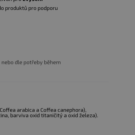
n do produktů pro podporu
m nebo dle potřeby během
tečným množstvím vody.
(Coffea arabica a Coffea canephora),
na, barviva oxid titaničitý a oxid železa).