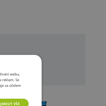
omůžeme.
žívání webu,
a reklam. Se
je za účelem
IJMOUT VŠE