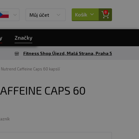
0
Košík
Můj účet
y
Značky
Fitness Shop Újezd, Malá Strana, Praha 5
Nutrend Caffeine Caps 60 kapslí
AFFEINE CAPS 60
kazník