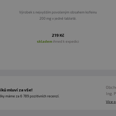
Výrobek s nejvyšším povoleným obsahem kofeinu
200 mg v jedné tabletě.
219 Kč
skladem
ihned k expedici
Obch
ků mluví za vše!
Ing. 
ky máme za 6 789 pozitivních recenzí.
Více o