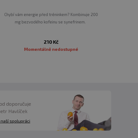
Chybí vám energie před tréninkem? Kombinuje 200
mg bezvodého kofeinu se synefrinem.
210 Kč
Momentálně nedostupné
od doporučuje
Petr Havlíček
 naší spolupráci