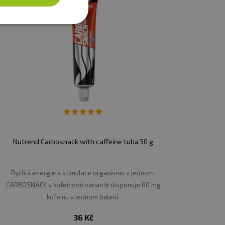
Nutrend Carbosnack with caffeine tuba 50 g
Rychlá energie a stimulace organismu v jednom.
CARBOSNACK v kofeinové variantě disponuje 60 mg
kofeinu v jednom balení.
36 Kč