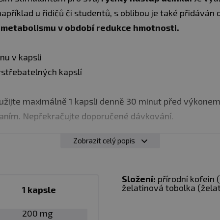
apříklad u řidičů či studentů, s oblibou je také přidává
 metabolismu v období redukce hmotnosti.
nu v kapsli
střebatelných kapslí
užijte maximálně 1 kapsli denně 30 minut před výkone
paním. Nepřekračujte doporučené dávkování.
Zobrazit celý popis
poručeného dávkování polkněte kapsle a zapijte dosta
 a mléčné nápoje. Kapsli nekousejte!
Složení:
přírodní kofein 
želatinová tobolka (želati
1 kapsle
200 mg