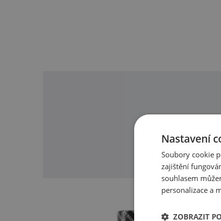
O našic
Nastavení c
Soubory cookie p
zajištění fungová
souhlasem můžem
personalizace a m
ZOBRAZIT P