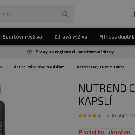
Sportovní výživa
Zdravá výživa
Fitness doplňk
Slevy po registraci, množstevní slevy
y
Anabolizéry před tréninkem
Anabolizéry se stimulanty
NUTREND C
KAPSLÍ
Hodnotil již 1 zá
Prodej byl ukončen