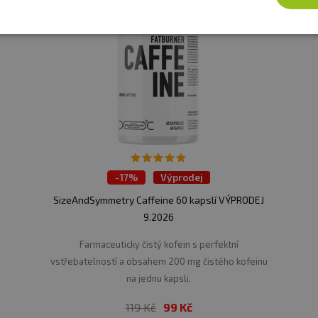
-
17%
Výprodej
SizeAndSymmetry Caffeine 60 kapslí VÝPRODEJ
9.2026
Farmaceuticky čistý kofein s perfektní
vstřebatelností a obsahem 200 mg čistého kofeinu
na jednu kapsli.
119 Kč
99 Kč