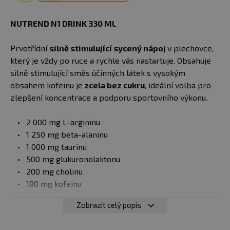
NUTREND N1 DRINK 330 ML
Prvotřídní
silně stimulující sycený nápoj
v plechovce,
který je vždy po ruce a rychle vás nastartuje. Obsahuje
silně stimulující směs účinných látek s vysokým
obsahem kofeinu je
zcela bez cukru
, ideální volba pro
zlepšení koncentrace a podporu sportovního výkonu.
2 000 mg L-argininu
1 250 mg beta-alaninu
1 000 mg taurinu
500 mg glukuronolaktonu
200 mg cholinu
180 mg kofeinu
Zobrazit celý popis
Doporučené dávkování
: Užijte maximálně 1 plechovku
za den cca 20 minut před fyzickým výkonem nebo při