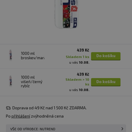
439 Kč
1000 ml
Do košíku
skladem 1 ks
broskev/maracuja
u vás
10.08.
439 Kč
1000 ml
skladem > 10
višeň/černý
Do košíku
ks
rybíz
u vás
10.08.
Doprava od 49 Kč nad 1 500 Kč ZDARMA.
Po
přihlášení
zvýhodněná cena
VŠE OD VÝROBCE: NUTREND