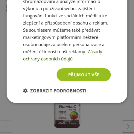
shromažďování a analýze informací o
plnidlo stearan hořečnatý, protispékavá látka oxid
Vitamin C přispívá k normální tvorbě kolagenu pro
výkonu a používání webu, zajištění
křemičitý.
normální funkci kostí.
fungování funkcí ze sociálních médií a ke
zlepšení a přizpůsobení obsahu a reklam.
Vitamin C přispívá k normální tvorbě kolagenu pro
Se souhlasem můžeme také předávat
normální funkci chrupavek.
marketingovým platformám některé
osobní údaje za účelem personalizace a
Vitamin C přispívá k normální tvorbě kolagenu
Ještě jste si nevybrali?
měření účinnosti naší reklamy.
Zásady
pro normální funkci dásní.
ochrany osobních údajů
Doporučujeme vám podobné produkty
Vitamin C přispívá k normální tvorbě kolagenu
PŘIJMOUT VŠE
pro normální funkci dásní.
ZOBRAZIT PODROBNOSTI
Vitamin C přispívá k normální tvorbě kolagenu
pro normální funkci zubů.
Vitamin C přispívá k normálnímu energetickému
metabolismu.