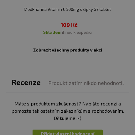
Vitamin C přispívá k normální činnosti nervové
soustavy.
MedPharma Vitamin C 500mg s šípky 67 tablet
Vitamin C přispívá k normální psychické činnosti.
109 Kč
skladem
ihned k expedici
Vitamin C přispívá k ochraně buněk před
oxidativním stresem.
Zobrazit všechny produkty v akci
Doporučené dávkování:
Maximálně 1 kapsle. Zapijte
dostatečným množstvím vody. Nepřekračujte
doporučené dávkování.
Recenze
Produkt zatím nikdo nehodnotil
Balení:
60 kapslí
Dávka:
1 kapsle
Máte s produktem zkušenost? Napište recenzi a
pomozte tak ostatním zákazníkům s rozhodováním.
Počet dávek v balení:
60
Děkujeme :-)
Minimální trvanlivost:
viz obal
Přidat vlastní hodnocení