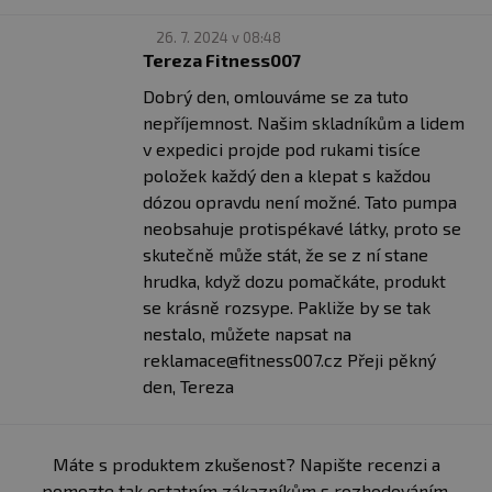
26. 7. 2024 v 08:48
Tereza Fitness007
Dobrý den, omlouváme se za tuto
nepříjemnost. Našim skladníkům a lidem
v expedici projde pod rukami tisíce
položek každý den a klepat s každou
dózou opravdu není možné. Tato pumpa
neobsahuje protispékavé látky, proto se
skutečně může stát, že se z ní stane
hrudka, když dozu pomačkáte, produkt
se krásně rozsype. Pakliže by se tak
nestalo, můžete napsat na
reklamace@fitness007.cz Přeji pěkný
den, Tereza
Máte s produktem zkušenost? Napište recenzi a
pomozte tak ostatním zákazníkům s rozhodováním.