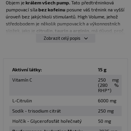
Objem je
králem všech pump.
Tato předtréninková
pumpovací síla
bez kofeinu
posune váš trénink na vyšší
úroveň bez jakýchkoli stimulantů. High Volume, jehož
středobodem je několik pumpovacích a výkonnostních
složek, jako je
citrulin, taurin a arginin,
má důvod, proč
obstál ve zkoušce časem. Používejte ho s kombinaci s
Zobrazit celý popis
Prolificem nebo Alphaminem nebo samostatně. High
Volume s lahodnou příchutí je
perfektní
předtréninkový přípravek bez stimulantů.
Aktivní látky:
15 g
✅ NO přípravek s pořádnou dávkou citrulinu
✅ bez kofeinu
Vitamín C
250 mg
(280 %
✅ vhodný pro muže i ženy
RHP*)
L-Citrulin
6000 mg
L-citrullin,
který je jednou z nejlepších přísad NO na
trhu v produktech ke zvýšení objemu, ale je stále
Sodík - trisodium citrát
250 mg
používán v malých dávkách nebo v kombinaci s L-
Hořčík - Glycerofosfát hořečnatý
50 mg
malátem . Bez důvodu! L-malát nemá žádnou schopnost
zvyšovat NO. „High Volume“, odpovídají obsahu citrulinu