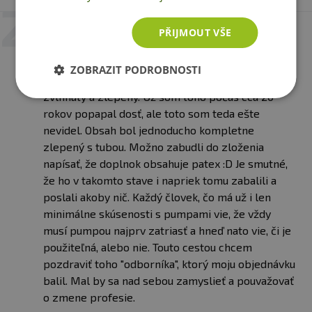
25. 7. 2024 v 16:55
PŘIJMOUT VŠE
Lukáš
K účinkom doplnku sa bohužiaľ vyjadriť nemôžem,
ZOBRAZIT PODROBNOSTI
keďže produkt mi prišiel kompletne stvrdnutý,
zvlhnutý a zlepený. Už som toho počas cca 20
rokov popapal dosť, ale toto som teda ešte
nevidel. Obsah bol jednoducho kompletne
zlepený s tubou. Možno zabudli do zloženia
napísať, že doplnok obsahuje patex :D Je smutné,
že ho v takomto stave i napriek tomu zabalili a
poslali akoby nič. Každý človek, čo má už i len
minimálne skúsenosti s pumpami vie, že vždy
musí pumpou najprv zatriasť a hneď nato vie, či je
použiteľná, alebo nie. Touto cestou chcem
pozdraviť toho "odborníka", ktorý moju objednávku
balil. Mal by sa nad sebou zamyslieť a pouvažovať
o zmene profesie.