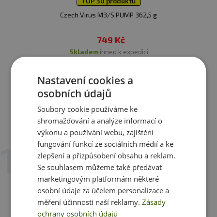
TOP 30 produktů
Minimální trvanlivost:
Viz obal
Czech Virus M3/S PUMP 362,5 g
Upozornění: Doplněk stravy, se sladidly, vhodné
749 Kč
zejména pro sportovce.
Nenahrazuje pestrou stravu.
skladem
ihned k expedici
Není určeno pro děti, těhotné a kojící ženy. Ukládejte
mimo dosah dětí! Skladujte v suchu při teplotě do 25 °C
Nastavení cookies a
Zobrazit všechny produkty v akci
mimo dosah přímého slunečního záření. Chraňte před
osobních údajů
mrazem. Výrobce neručí za případné škody vzniklé
nevhodným použitím nebo skladováním.
Soubory cookie používáme ke
shromažďování a analýze informací o
Recenze
výkonu a používání webu, zajištění
Hodnotili již 3 zákazníci
fungování funkcí ze sociálních médií a ke
zlepšení a přizpůsobení obsahu a reklam.
12. 5. 2025 v 15:16
Se souhlasem můžeme také předávat
Josef procházka
marketingovým platformám některé
Varianta:
Raspberry lemonade
osobní údaje za účelem personalizace a
Výborná pumpa, skvěle funguje i chutná (malina s
měření účinnosti naší reklamy.
Zásady
citronem)
ochrany osobních údajů