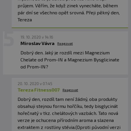
průjem. Věřím, že když zinek vynecháte, během
pár dní se všechno opět srovná. Přeji pěkný den,
Tereza
19. 10. 2020 v 14:16
Miroslav Vávra
Reagovat
Dobrý den. Jaký je rozdíl mezi Magnezium
Chelate od Prom-IN a Magnezium Bysglicinate
od Prom-IN?
20. 10. 2020 v 07:45
Tereza Fitness007
Reagovat
Dobrý den, rozdíl tam není žádný, oba produkty
obsahuji stejnou formu hořčíku, tedy bisglycinát
hořečnatý v tkz. chelátových vazbách. Tato nová
verze je ochucena přírodním aroma a slazena
extraktem z rostliny stévia.(Oproti původní verzi