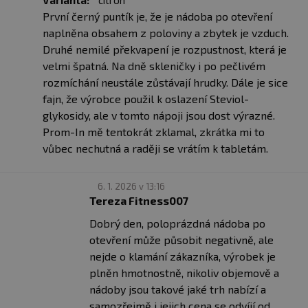
Varianta:
citron
gastrointestinální toleranci než jiné sloučeniny (např.
První černý puntík je, že je nádoba po otevření
Cinar et al., 2007; Walker et al., 2018).
naplněna obsahem z poloviny a zbytek je vzduch.
Druhé nemilé překvapení je rozpustnost, která je
✅ CO JE CHELÁT HOŘČÍKU A PROČ JE VÝHODNÝ?
velmi špatná. Na dně skleničky i po pečlivém
Chelátová vazba – tedy navázání minerálu na
rozmíchání neustále zůstávají hrudky. Dále je sice
aminokyselinu – je přirozený způsob, jak tělo může
fajn, že výrobce použil k oslazení Steviol-
minerál efektivně absorbovat. V případě bisglycinátu je
glykosidy, ale v tomto nápoji jsou dost výrazné.
touto aminokyselinou glycin, který napomáhá stabilitě
Prom-In mě tentokrát zklamal, zkrátka mi to
molekuly a zároveň podporuje příjemnou toleranci při
vůbec nechutná a raději se vrátím k tabletám.
užívání.
6. 1. 2026 v 13:16
✅ HOŘČÍK JAKO KLÍČOVÝ MINERÁL DENNÍHO REŽIMU
Tereza Fitness007
V lidském těle se hořčík podílí na stovkách
enzymatických procesů, včetně energetického
Dobrý den, poloprázdná nádoba po
metabolismu a nervové signalizace. Při fyzickém
otevření může působit negativně, ale
výkonu, stresu nebo nevyrovnaném režimu může být
nejde o klamání zákazníka, výrobek je
jeho spotřeba zvýšená. Tento produkt nabízí spolehlivý
plněn hmotnostně, nikoliv objemově a
a jasně formulovaný způsob doplnění bez zbytečných
nádoby jsou takové jaké trh nabízí a
příměsí.
samozřejmě i jejich cena se odvíjí od