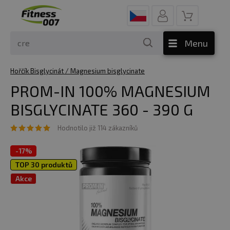
Menu
Hořčík Bisglycinát / Magnesium bisglycinate
PROM-IN 100% MAGNESIUM
BISGLYCINATE 360 - 390 G
Hodnotilo již 114 zákazníků
-
17%
TOP 30 produktů
Akce