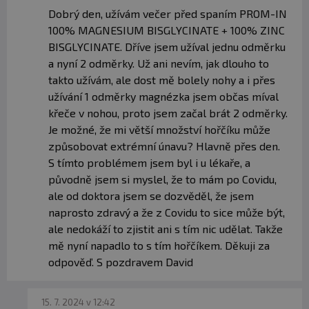
Dobrý den, užívám večer před spaním PROM-IN
100% MAGNESIUM BISGLYCINATE + 100% ZINC
BISGLYCINATE. Dříve jsem užíval jednu odměrku
a nyní 2 odměrky. Už ani nevím, jak dlouho to
takto užívám, ale dost mě bolely nohy a i přes
užívání 1 odměrky magnézka jsem občas míval
křeče v nohou, proto jsem začal brát 2 odměrky.
Je možné, že mi větší množství hořčíku může
způsobovat extrémní únavu? Hlavně přes den.
S tímto problémem jsem byl i u lékaře, a
původně jsem si myslel, že to mám po Covidu,
ale od doktora jsem se dozvěděl, že jsem
naprosto zdravý a že z Covidu to sice může být,
ale nedokáží to zjistit ani s tím nic udělat. Takže
mě nyní napadlo to s tím hořčíkem. Děkuji za
odpověď. S pozdravem David
15. 7. 2024 v 12:42