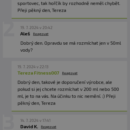
sportovec, tak hořčík by rozhodně neměl chybět.
Přeji pěkný den, Tereza
19. 7. 2024 v 20:42
Aleš
Reagovat
Dobrý den. Opravdu se má rozmíchat jen v 50ml
vody?
19. 7. 2024 v 22:13
Tereza Fitness007
Reagovat
Dobrý den, takové je doporučení výrobce, ale
pokud si jej chcete rozmíchat v 200 ml nebo 500
ml, je to na vás. Na účinku to nic nemění. :) Přeji
pěkný den, Tereza
14. 7. 2024 v 17:41
David K.
Reagovat