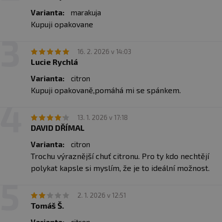
Varianta:
marakuja
Kupuji opakovane
16. 2. 2026 v 14:03
Lucie Rychlá
Varianta:
citron
Kupuji opakovaně,pomáhá mi se spánkem.
13. 1. 2026 v 17:18
DAVID DŘÍMAL
Varianta:
citron
FORMĚ ZÁLEŽÍ?
Trochu výraznější chuť citronu. Pro ty kdo nechtějí
Většina běžných „bisglycinátů“ na trhu je pufrovaná –
polykat kapsle si myslím, že je to ideální možnost.
tedy doplněná o levné anorganické složky. Tyto směsi
vykazují odlišné vlastnosti a nižší čistotu.
2. 1. 2026 v 12:51
Nepufrovaný bisglycinát je forma, která má podle
Tomáš Š.
dostupných studií vyšší biologickou dostupnost a lepší