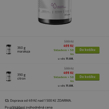
599 Kč
499 Kč
360 g
Do košíku
skladem > 50
marakuja
ks
u vás
11.08.
599 Kč
499 Kč
390 g
Do košíku
skladem > 50
citron
ks
u vás
11.08.
Doprava od 49 Kč nad 1 500 Kč ZDARMA.
Po
přihlášení
zvýhodněná cena