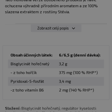
ochucena výhradně přírodním aromatem a ze 100%
slazena extraktem z rostliny Stévia.
Zobrazit celý popis
Obsah účinných látek:
6/6,5 g (denní dávka):
Bisglycinát hořečnatý
3,2 g
- z toho hořčík
375 mg (100 % RHP*)
Pyridoxal-5-fosfát
3,4 mg
-z toho vitamín B6
2 mg (140 % RHP*)
Složení:
Bisglycinát hořečnatý, regulátor kyselosti: