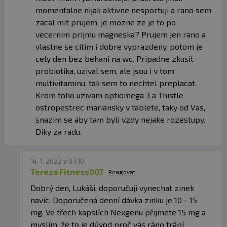
momentalne nijak aktivne nesportuji a rano sem
zacal mit prujem, je mozne ze je to po
vecernim prijmu magneska? Prujem jen rano a
vlastne se citim i dobre vyprazdeny, potom je
cely den bez behani na wc. Pripadne zkusit
probiotika, uzival sem, ale jsou i v tom
multivitaminu, tak sem to nechtel preplacat.
Krom toho uzivam optiomega 3 a Thistle
ostropestrec mariansky v tablete, taky od Vas,
snazim se aby tam byli vzdy nejake rozestupy.
Diky za radu.
14. 1. 2022 v 07:10
Tereza Fitness007
Reagovat
Dobrý den, Lukáši, doporučuji vynechat zinek
navíc. Doporučená denní dávka zinku je 10 - 15
mg. Ve třech kapslích Nexgenu přijmete 15 mg a
myslím, že to je důvod proč vás ráno trápí