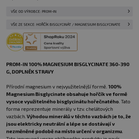
VŠE OD VÝROBCE: PROM-IN
VŠE ZE SEKCE: HOŘČÍK BISGLYCINÁT / MAGNESIUM BISGLYCINATE
PROM-IN 100% MAGNESIUM BISGLYCINATE 360-390
G, DOPLNĚK STRAVY
Přírodní magnesium v nejvyužitelnější formě.
100%
Magnesium Bisglycinate obsahuje hořčík ve formě
vysoce využitelného bisglycinátu hořečnatého
. Tato
forma reprezentuje minerály v tzv. chelátových
vazbách.
Výhodou minerálů v těchto vazbách je to, že
jsou elektricky neutrální a lépe se dostávají v
nezměněné podobě na místo určení v organizmu
.
Tato inovovaná verze oblíbeného produktu je navíc