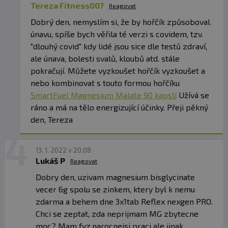
Tereza Fitness007
Reagovat
Dobrý den, nemyslím si, že by hořčík způsoboval
únavu, spíše bych věřila té verzi s covidem, tzv.
"dlouhý covid" kdy lidé jsou sice dle testů zdraví,
ale únava, bolesti svalů, kloubů atd. stále
pokračují. Můžete vyzkoušet hořčík vyzkoušet a
nebo kombinovat s touto formou hořčíku
SmartFuel Magnesium Malate 90 kapslí
Užívá se
ráno a má na tělo energizující účinky. Přeji pěkný
den, Tereza
13. 1. 2022 v 20:08
Lukáš P
Reagovat
Dobry den, uzivam magnesium bisglycinate
vecer 6g spolu se zinkem, ktery byl k nemu
zdarma a behem dne 3x1tab Reflex nexgen PRO.
Chci se zeptat, zda neprijmam MG zbytecne
moc? Mam fyz.narocnejsi praci ale jinak