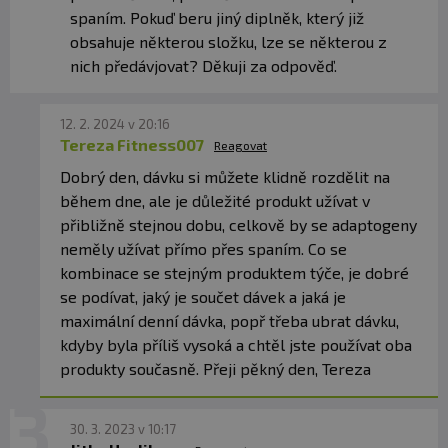
spaním. Pokuď beru jiný diplněk, který již
Počet dávek v balení:
40
obsahuje některou složku, lze se některou z
nich předávjovat? Děkuji za odpověď.
Min. trvanlivost:
Viz obal.
12. 2. 2024 v 20:16
Upozornění: Doplněk stravy.
Vhodné zejména pro
Tereza Fitness007
Reagovat
sportovce. Není náhradou pestré stravy. Nepřekračujte
doporučené denní dávkování. Ukládejte mimo dosah
Dobrý den, dávku si můžete klidně rozdělit na
dětí! Není vhodné pro děti, těhotné a kojící ženy.
během dne, ale je důležité produkt užívat v
Skladujte v suchu a při teplotě do 25 °C. Nevystavujte
přibližně stejnou dobu, celkově by se adaptogeny
přímému slunečnímu záření. Chraňte před mrazem.
neměly užívat přímo přes spaním. Co se
Výrobce, ani prodávající neručí za vady vzniklé
kombinace se stejným produktem týče, je dobré
nevhodným skladováním a použitím.
se podívat, jaký je součet dávek a jaká je
maximální denní dávka, popř třeba ubrat dávku,
Upozornění pro alergiky:
Alergeny ve složení produktu
kdyby byla příliš vysoká a chtěl jste používat oba
jsou
tučně
zvýrazněné.
produkty současně. Přeji pěkný den, Tereza
30. 3. 2023 v 10:17