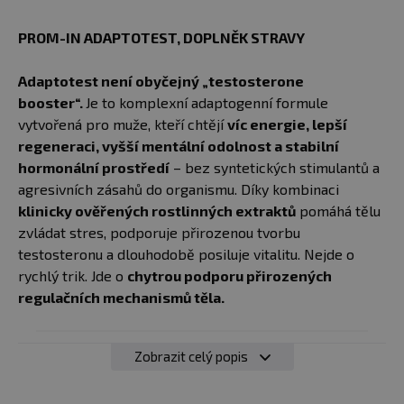
PROM-IN ADAPTOTEST, DOPLNĚK STRAVY
Adaptotest není obyčejný „testosterone
booster“.
Je to komplexní adaptogenní formule
vytvořená pro muže, kteří chtějí
víc energie, lepší
regeneraci, vyšší mentální odolnost a stabilní
hormonální prostředí
– bez syntetických stimulantů a
agresivních zásahů do organismu. Díky kombinaci
klinicky ověřených rostlinných extraktů
pomáhá tělu
zvládat stres, podporuje přirozenou tvorbu
testosteronu a dlouhodobě posiluje vitalitu. Nejde o
rychlý trik. Jde o
chytrou podporu přirozených
regulačních mechanismů těla.
Zobrazit celý popis
✅
Podpora přirozeného testosteronu
✅
Snížení stresu a kortizolu až o desítky procent
✅
Vyšší fyzický i mentální výkon