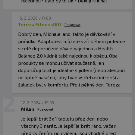
STABILITU
najednou? Bylo by to OK? Děkuji Michal
Muira puama pomáhá s harmonizací hormonální osy,
působí jako tonikum a antioxidant. V Adaptotestu je
16. 2. 2026 v 17:09
přítomna jako extrakt 4:1 (150 mg), odpovídající 600 mg
Tereza Fitness007
Reagovat
sušiny.
Dobrý den, Michale, ano, takto je dávkování v
pořádku. Adaptotest můžete vzít během poledne
✅ KLINICKÉ DÁVKY, ŽÁDNÉ KOMPROMISY
v celé doporučené dávce najednou a Health
Denní dávka poskytuje přesně kalibrovaný mix extraktů
Balance 2.0 klidně také najednou k obědu. Oba
v množstvích, která reflektují dávky z klinických studií.
produkty se mohou užívat současně, jen
Produkt je vhodný pro dlouhodobé užívání a jeho účinek
doporučuji brát je ideálně s jídlem (nebo alespoň
je postupný – odpovídá filozofii podpory přirozených
ne úplně nalačno), aby bylo vstřebávání lepší a
regulačních mechanismů.
žaludek byl v komfortu. Přeji pěkný den, Tereza
Doporučené dávkování:
Užívejte 3 kapsle denně.
12. 2. 2024 v 19:03
Milan
Reagovat
Balení:
120 kapslí
Je lepší brát 3x 1 tabletu přez den, nebo
všechny 3 naráz. Je lepší je brát ráno, večer,
Dávka:
3 kapsle
před cvičením, po cvičení. Jsou vhodné před