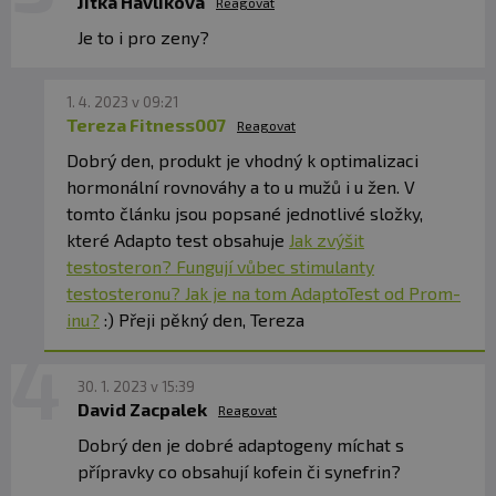
Jitka Havlikova
Reagovat
Je to i pro zeny?
1. 4. 2023 v 09:21
Tereza Fitness007
Reagovat
Dobrý den, produkt je vhodný k optimalizaci
hormonální rovnováhy a to u mužů i u žen. V
tomto článku jsou popsané jednotlivé složky,
které Adapto test obsahuje
Jak zvýšit
testosteron? Fungují vůbec stimulanty
testosteronu? Jak je na tom AdaptoTest od Prom-
inu?
:) Přeji pěkný den, Tereza
30. 1. 2023 v 15:39
David Zacpalek
Reagovat
Dobrý den je dobré adaptogeny míchat s
přípravky co obsahují kofein či synefrin?