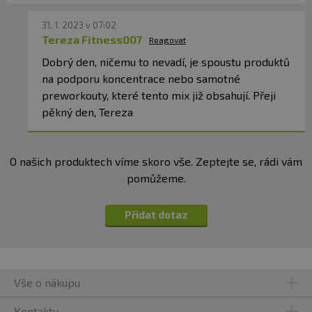
31. 1. 2023 v 07:02
Tereza Fitness007
Reagovat
Dobrý den, ničemu to nevadí, je spoustu produktů
na podporu koncentrace nebo samotné
preworkouty, které tento mix již obsahují. Přeji
pěkný den, Tereza
O našich produktech víme skoro vše. Zeptejte se, rádi vám
pomůžeme.
Přidat dotaz
Vše o nákupu
Kontakty