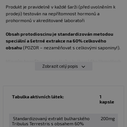
Produkt je pravidelně v každé šarži (před uvolněním k
prodeji) testován na nepřítomnost hormonů a
prohormonů v akreditované laboratoři
Obsah protodioscinu je standardizován metodou
speciální a šetrné extrakce na 60% celkového
obsahu
(POZOR – nezaměňovat s celkovými saponiny!).
Hlavním benefitem originálního bulharského VemoHerb
Zobrazit celý popis
Tribulus je vysoký obsah steroidního saponinu
Protodioscinu ( standardizace na 60% ), což je
v současné době v rámci celosvětového měřítka jeden z
nejsilnějších dostupných extraktů z obsahem
Protodioscinu na trhu
( POZOR – nezaměňovat
Tabulka aktivních látek:
1
kapsle
s celkovými saponiny!)
Standardizovaný obsah
Protodioscinu je garancí nízkého obsahu ostatních méně
účinných saponinů jako je Protogracilin a další, dále je
Standardizovaný extrakt bulharského
200mg
limitován obsah flavonoidů ( vždy pod 10% ) a taninů (
Tribulus Terrestris s obsahem 60%