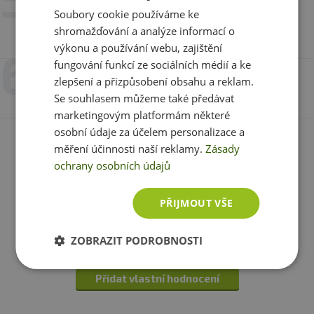
Po ukončení osmitýdenní kůřy, doporučujeme
Josef
Soubory cookie používáme ke
dvoutýdenní přestávku, následně doporučujeme celý
shromažďování a analýze informací o
K ničemu, nevidím zlepšení ani po 2 měsících
cyklus zopakovat.
výkonu a používání webu, zajištění
fungování funkcí ze sociálních médií a ke
Balení:
90 kapslí
27. 2. 2026 v 15:46
zlepšení a přizpůsobení obsahu a reklam.
Luboš Mondík
Se souhlasem můžeme také předávat
Dávka:
3-6 kapslí
marketingovým platformám některé
osobní údaje za účelem personalizace a
Počet dávek v balení:
30-15
měření účinnosti naší reklamy.
Zásady
Další
ochrany osobních údajů
Minimální trvanlivost:
viz obal
PŘIJMOUT VŠE
Upozornění:
Doplněk stravy se sladidly. Potravina
Máte s produktem zkušenost? Napište recenzi a
vhodná zejména pro sportovce. Není náhradou pestré
pomozte tak ostatním zákazníkům s rozhodováním.
ZOBRAZIT PODROBNOSTI
stravy. Nepřekračujte doporučené denní dávkování.
Děkujeme :-)
Ukládejte mimo dosah dětí! Není vhodné pro děti,
těhotné a kojící ženy. Skladujte v suchu a při teplotě do
Přidat vlastní hodnocení
25 °C. Nevystavujte přímému slunečnímu záření. Chraňte
před mrazem. Výrobce neručí za vady vzniklé