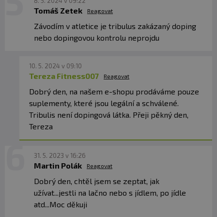
8. 5. 2024 v 09:22
Tomáš Zetek
Reagovat
Závodím v atletice je tribulus zakázaný doping
nebo dopingovou kontrolu neprojdu
10. 5. 2024 v 09:10
Tereza Fitness007
Reagovat
Dobrý den, na našem e-shopu prodáváme pouze
suplementy, které jsou legální a schválené.
Tribulis není dopingová látka. Přeji pěkný den,
Tereza
31. 5. 2023 v 16:26
Martin Polák
Reagovat
Dobrý den, chtěl jsem se zeptat, jak
užívat...jestli na lačno nebo s jídlem, po jídle
atd...Moc děkuji