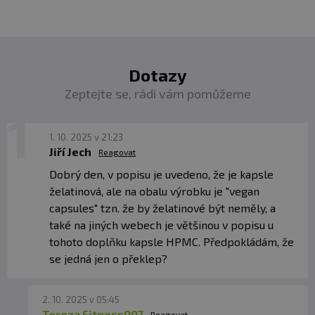
nevhodným skladováním a použitím.
Upozornění pro alergiky:
Alergeny ve složení
produktu
tučně
zvýrazněný.
Dotazy
Zeptejte se, rádi vám pomůžeme
1. 10. 2025 v 21:23
Jiří Jech
Reagovat
Dobrý den, v popisu je uvedeno, že je kapsle
želatinová, ale na obalu výrobku je "vegan
capsules" tzn. že by želatinové být neměly, a
také na jiných webech je většinou v popisu u
tohoto doplňku kapsle HPMC. Předpokládám, že
se jedná jen o překlep?
2. 10. 2025 v 05:45
Tereza Fitness007
Reagovat