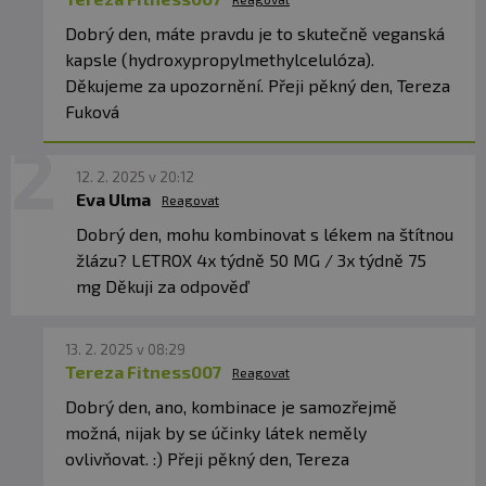
Dobrý den, máte pravdu je to skutečně veganská
kapsle (hydroxypropylmethylcelulóza).
Děkujeme za upozornění. Přeji pěkný den, Tereza
Fuková
12. 2. 2025 v 20:12
Eva Ulma
Reagovat
Dobrý den, mohu kombinovat s lékem na štítnou
žlázu? LETROX 4x týdně 50 MG / 3x týdně 75
mg Děkuji za odpověď
13. 2. 2025 v 08:29
Tereza Fitness007
Reagovat
Dobrý den, ano, kombinace je samozřejmě
možná, nijak by se účinky látek neměly
ovlivňovat. :) Přeji pěkný den, Tereza