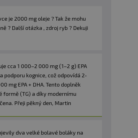
ávce je 2000 mg oleje ? Tak že mohu
 ? Další otázka , zdroj ryb ? Dekuji
čuje cca 1 000–2 000 mg (1–2 g) EPA
 a podporu kognice, což odpovídá 2-
2 000 mg EPA + DHA. Tento doplněk
ové formě (TG) a díky modernímu
čena. Přeji pěkný den, Martin
bjevily dva velké bolavé boláky na