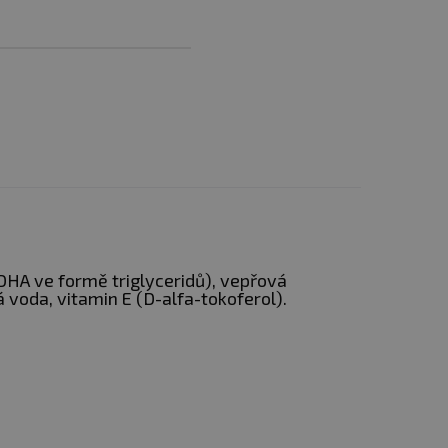
.
DHA ve formě triglyceridů), vepřová
ná voda, vitamin E (D-alfa-tokoferol).
vaných olejů, tedy ve
ozeně ji zpracovává.
Cílem
uroviny.