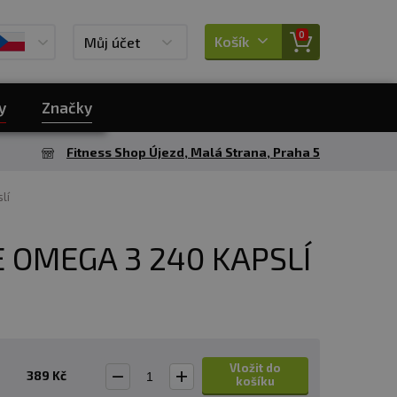
0
Košík
Můj účet
y
Značky
Fitness Shop Újezd, Malá Strana, Praha 5
lí
 OMEGA 3 240 KAPSLÍ
Vložit do
389 Kč
košíku