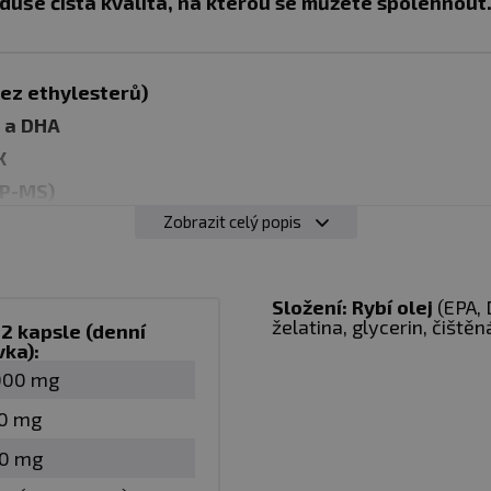
duše čistá kvalita, na kterou se můžete spolehnout
ez ethylesterů)
 a DHA
X
CP-MS)
iv
Zobrazit celý popis
rychlým rozpadem
Složení:
Rybí olej
(EPA, 
želatina, glycerin, čiště
2 kapsle (denní
vní podobě, nikoli ve formě ethylesterů nebo reesterifiko
vka):
řirozeně vyskytuje v potravě.
Tělo tuto formu zná a přir
000 mg
z úprav molekuly a
s důrazem na stabilitu a čistotu s
0 mg
0 mg
PA A DHA