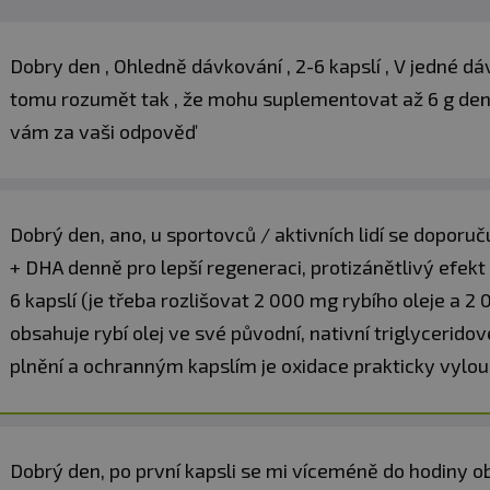
Dobry den , Ohledně dávkování , 2-6 kapslí , V jedné d
tomu rozumět tak , že mohu suplementovat až 6 g denně
vám za vaši odpověď
Dobrý den, ano, u sportovců / aktivních lidí se doporu
+ DHA denně pro lepší regeneraci, protizánětlivý efekt
6 kapslí (je třeba rozlišovat 2 000 mg rybího oleje a 
obsahuje rybí olej ve své původní, nativní triglycerid
plnění a ochranným kapslím je oxidace prakticky vylou
Dobrý den, po první kapsli se mi víceméně do hodiny o