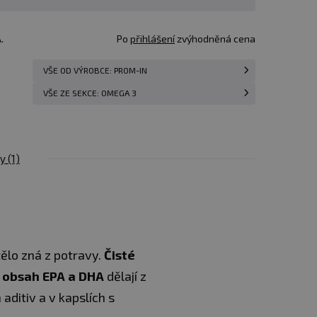
.
Po
přihlášení
zvýhodněná cena
VŠE OD VÝROBCE: PROM-IN
VŠE ZE SEKCE: OMEGA 3
zy
(1)
 tělo zná z potravy.
Čisté
ý obsah EPA a DHA
dělají z
ditiv a v kapslích s