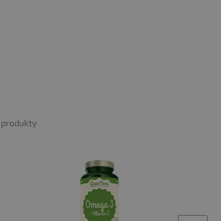
vídajícím nativní
ují extrémně nízko, což
ly těžkých kovů metodou
ě surovin používaných v
produkty
 zajištěna kvalitním
le se rozpouští během
y, když máte nižší příjem