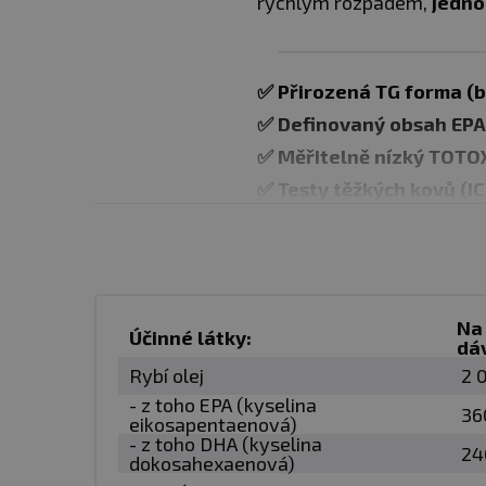
rychlým rozpadem,
jedno
✅ Přirozená TG forma (b
✅ Definovaný obsah EPA
✅ Měřitelně nízký TOTO
✅ Testy těžkých kovů (I
✅ Bez syntetických adit
✅ Želatinová kapsle s 
Na 
Rybí olej je ve zcela nati
Účinné látky:
dá
stejné podobě, v jaké se p
Rybí olej
2 
je doplnění EPA a DHA
be
- z toho EPA (kyselina
36
eikosapentaenová)
- z toho DHA (kyselina
24
✅ DEFINOVANÝ POMĚR E
dokosahexaenová)