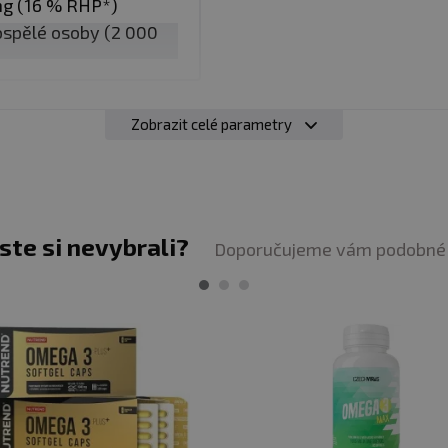
mg (16 % RHP*)
ně definované množství omega-3 kyselin, v poměru odpo
ospělé osoby (2 000
rici ostatních mastných kyselin.
ILITA
Zobrazit celé parametry
y oxidační stability. Hodnoty TOTOX se u produktu pohyb
ní oleje i způsob plnění: Testy probíhají včetně kontro
imity platné pro nejpřísnější standardy potravin, včetn
íhá v prostředí certifikovaném dle IFS (High Level).
jste si nevybrali?
Doporučujeme vám podobné 
ÚPRAVY
ické antioxidanty ani technologické příměsi. Ochrana je
xidantem.
tickou formu, která se snadno užívá —
želatinová kaps
í pachuť a nezpůsobuje reflux. Dává smysl zejména tehd