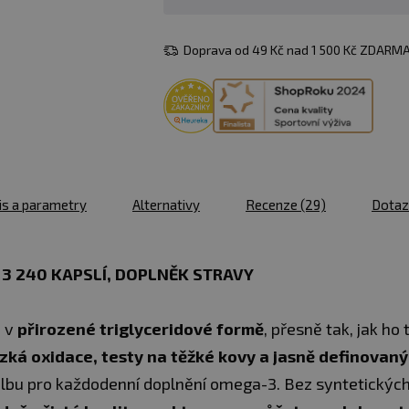
Doprava od 49 Kč nad 1 500 Kč ZDARMA
is a parametry
Alternativy
Recenze
(29)
Dota
3 240 KAPSLÍ, DOPLNĚK STRAVY
j v
přirozené triglyceridové formě
, přesně tak, jak ho
ízká oxidace, testy na těžké kovy a jasně definovan
lbu pro každodenní doplnění omega-3. Bez syntetických a