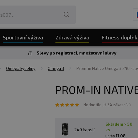
Sportovní výživa
Zdravá výživa
Fitness doplňk
Slevy po registraci, množstevní slevy
Omega kyseliny
Omega 3
Prom-in Native Omega 3 240 kaps
PROM-IN NATIVE
Hodnotilo již 34 zákazníků
skladem > 50
240 kapslí
ks
u vás
11.08.