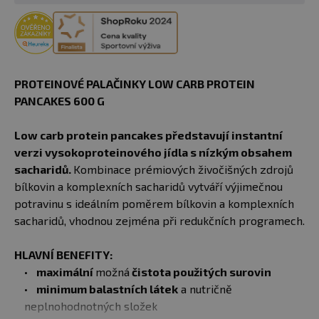
PROTEINOVÉ PALAČINKY LOW CARB PROTEIN
PANCAKES 600 G
Low carb protein pancakes představují instantní
verzi vysokoproteinového jídla s nízkým obsahem
sacharidů.
Kombinace prémiových živočišných zdrojů
bílkovin a komplexních sacharidů vytváří výjimečnou
potravinu s ideálním poměrem bílkovin a komplexních
sacharidů, vhodnou zejména při redukčních programech.
HLAVNÍ BENEFITY:
maximální
možná
čistota použitých surovin
minimum balastních látek
a nutričně
neplnohodnotných složek