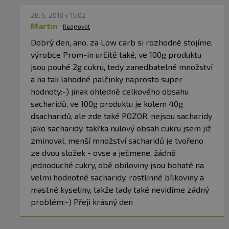
Informace:
potravina určená pro zvláštní výživu,
vhodná pro sportovce, před použitím čtěte pečlivě
28. 5. 2018 v 15:02
informace a upozornění na etiketě
Martin
Reagovat
výrobku,nepřekračujte doporučené denní dávkování
uvedené na etiketě výrobku
Dobrý den, ano, za Low carb si rozhodně stojíme,
výrobce Prom-in určitě také, ve 100g produktu
jsou pouhé 2g cukru, tedy zanedbatelné množství
a na tak lahodné palčinky naprosto super
hodnoty:-) jinak ohledně celkového obsahu
sacharidů, ve 100g produktu je kolem 40g
dsacharidů, ale zde také POZOR, nejsou sacharidy
jako sacharidy, takřka nulový obsah cukru jsem již
zminoval, menší množství sacharidů je tvořeno
ze dvou složek - ovse a ječmene, žádně
jednoduché cukry, obě obiloviny jsou bohaté na
velmi hodnotné sacharidy, rostlinné bílkoviny a
mastné kyseliny, takže tady také nevidíme zádný
problém:-) Přeji krásný den