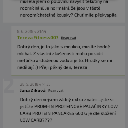
musela jsem o polovinu navýšit tekutiny na
Neslazené -
ovesné
vločky,
ovesná
instantní mouka,
rozmíchání. Je normální, že jsou v těstě
ultra- a mikrofiltrovaný
syrovátkový
proteinový
koncentrát, micelární kasein (z
mléka
), sušená
vejce
nerozmíchatelné kousky? Chuť mile překvapila.
Lehce slazené -
ovesné
vločky,
ovesná
instantní
mouka, ultra- a mikrofiltrovaný
syrovátkový
proteinový
8. 6. 2018 v 21:44
koncentrát, micelární kasein (z
mléka
), sušená
vejce
,
Tereza Fitness007
Reagovat
náhradní sladidlo sukralóza
Dobrý den, je to jako s moukou, musíte hodně
Čokoláda a kokos -
ovesné
vločky,
ovesná
instantní
míchat. Z vlastní zkušenosti mohu poradit
mouka, ultra- a mikrofiltrovaný
syrovátkový
proteinový
metličku a studenou vodu a je to. Hrudky se mi
koncentrát, micelární kasein (z
mléka
), sušená
vejce
,
nedělají. :) Přeji pěkný den, Tereza
aroma, strouhaný kokos 6,2 % (
ořechy
), odtučněný
kakaový prášek 4,4 % (
sójový
lecitin), náhradní sladidlo
sukralóza
28. 5. 2018 v 14:35
Jana Ziková
Malina -
ovesné
vločky,
ovesná
instantní mouka, ultra-
Reagovat
a mikrofiltrovaný
syrovátkový
proteinový koncentrát,
Dobrý den,nejsem žádný extra znalec....jste si
micelární kasein (z
mléka
), sušená
vejce
, aroma, sušený
malinový prášek (koncentrát malinové šťávy,
jistí,že PROM-IN PROTEINOVÉ PALAČINKY LOW
maltodextrin, regulátor kyselosti: kyselina citrónová) 1
CARB PROTEIN PANCAKES 600 G je dle složení
%, náhradní sladidlo sukralóza
LOW CARB????