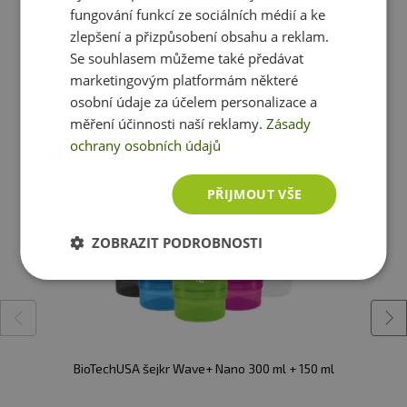
funkci ochrany před pádem Halo pro ty „uh oh“ okamžiky
fungování funkcí ze sociálních médií a ke
a je plně dobíjecí přes USB pomocí přiloženého kabelu
zlepšení a přizpůsobení obsahu a reklam.
USB-C. PROMiXX PRO má baterii s dlouhou výdrží a
Se souhlasem můžeme také předávat
obvykle více než 90 mixů na jedno nabití. Na základě
marketingovým platformám některé
Ještě jste si nevybrali?
15sekundových cyklů míchání.
osobní údaje za účelem personalizace a
Doporučujeme vám podobné produkty
měření účinnosti naší reklamy.
Zásady
Barvy:
ochrany osobních údajů
cool grey
graphite grey
PŘIJMOUT VŠE
V balení:
Krabička, tělo šejkru, NUTRiPOD, dobíjecí
ZOBRAZIT PODROBNOSTI
motor, víčko, usb kabel
BioTechUSA šejkr Wave+ Nano 300 ml + 150 ml