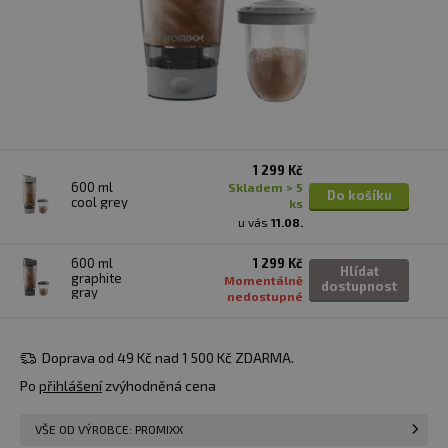
1 299 Kč
600 ml
skladem > 5
Do košíku
cool grey
ks
u vás
11.08.
600 ml
1 299 Kč
Hlídat
graphite
Momentálně
dostupnost
gray
nedostupné
Doprava od 49 Kč nad 1 500 Kč ZDARMA.
Po
přihlášení
zvýhodněná cena
VŠE OD VÝROBCE: PROMIXX