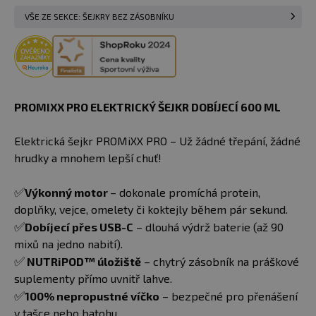
VŠE ZE SEKCE: ŠEJKRY BEZ ZÁSOBNÍKU
PROMIXX PRO ELEKTRICKÝ ŠEJKR DOBÍJECÍ 600 ML
Elektrická šejkr PROMiXX PRO – Už žádné třepání, žádné
hrudky a mnohem lepší chuť!
✅
Výkonný motor
– dokonale promíchá protein,
doplňky, vejce, omelety či koktejly během pár sekund.
✅
Dobíjecí přes USB-C
– dlouhá výdrž baterie (až 90
mixů na jedno nabití).
✅
NUTRiPOD™ úložiště
– chytrý zásobník na práškové
suplementy přímo uvnitř lahve.
✅
100% nepropustné víčko
– bezpečné pro přenášení
v tašce nebo batohu.