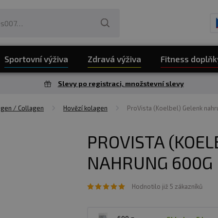
Sportovní výživa
Zdravá výživa
Fitness doplňk
Slevy po registraci, množstevní slevy
agen / Collagen
Hovězí kolagen
ProVista (Koelbel) Gelenk nah
PROVISTA (KOEL
NAHRUNG 600G
Hodnotilo již 5 zákazníků