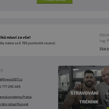
Obch
ků mluví za vše!
Ing. 
ky máme za 6 789 pozitivních recenzí.
Více o
ty
@fitness007.cz
 777 290 469
enná prodejna Praha
rálni sklad Ruzyně