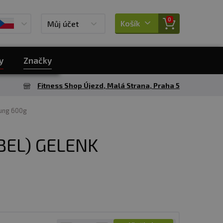
0
Košík
Můj účet
y
Značky
Fitness Shop Újezd, Malá Strana, Praha 5
rung 600g
BEL) GELENK