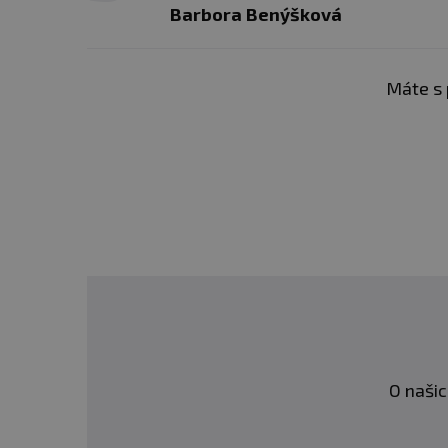
Barbora Benýšková
Máte s 
O našic