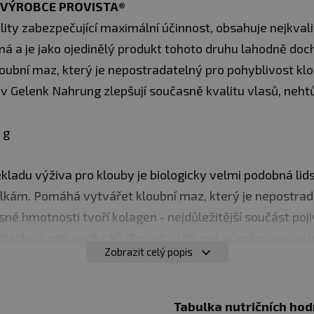
VÝROBCE PROVISTA®
ity zabezpečující maximální účinnost, obsahuje nejkvali
á a je jako ojedinělý produkt tohoto druhu lahodně doc
oubní maz, který je nepostradatelný pro pohyblivost klo
 v Gelenk Nahrung zlepšují současně kvalitu vlasů, neht
 g
ekladu výživa pro klouby je biologicky velmi podobná l
lkám. Pomáhá vytvářet kloubní maz, který je nepostrad
sné hmotnosti tvoří kolagen - nejdůležitější součást poji
šlachy, kosti, podkoží). Poruchy látkové výměny pojiva
Zobrazit celý popis
o je předčasné opotřebování kloubů, páteře, meziobratl
ních pouzder, řídnutí kostí (osteoporóz), svraštění kůže,
bsažené ve výživě nastoupily již také jako účinný pomocn
Tabulka nutričních hod