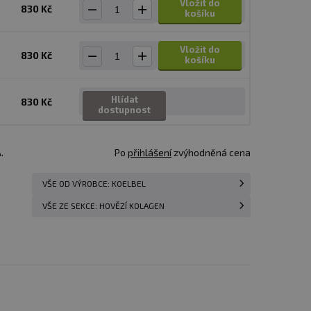
Vložit do
830 Kč
košíku
Vložit do
830 Kč
košíku
Hlídat
830 Kč
dostupnost
.
Po
přihlášení
zvýhodněná cena
VŠE OD VÝROBCE: KOELBEL
VŠE ZE SEKCE: HOVĚZÍ KOLAGEN