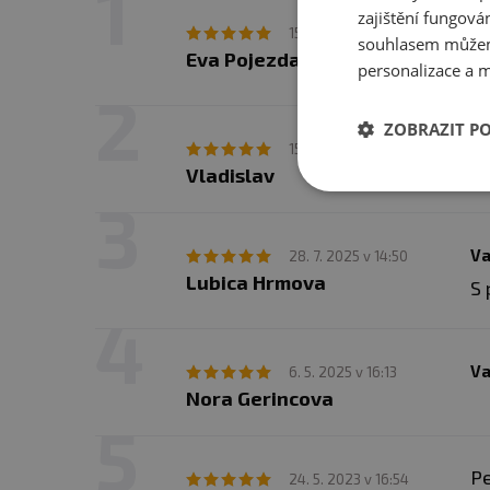
Nasycené mastné kyseliny
0
musejí počítat s kůrou 6 a
zajištění fungová
Va
15. 9. 2025 v 17:04
souhlasem můžem
Vláknina
0
Eva Pojezdalová
So
personalizace a m
Sodík
0
ZOBRAZIT P
Va
15. 8. 2025 v 10:44
Vladislav
Va
28. 7. 2025 v 14:50
Lubica Hrmova
S 
Va
6. 5. 2025 v 16:13
Nora Gerincova
Pe
24. 5. 2023 v 16:54