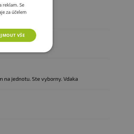
a reklam. Se
je za účelem
IJMOUT VŠE
 na jednotu. Ste vyborny. Vdaka