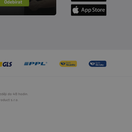
zději do 48 hodin.
oduct s.r.o.