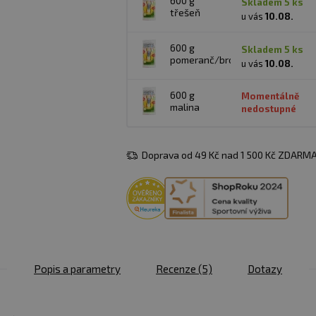
600 g
skladem 5 ks
třešeň
u vás
10.08.
600 g
skladem 5 ks
pomeranč/broskev
u vás
10.08.
600 g
Momentálně
malina
nedostupné
Doprava od 49 Kč nad 1 500 Kč ZDARMA
Popis a parametry
Recenze
(5)
Dotazy