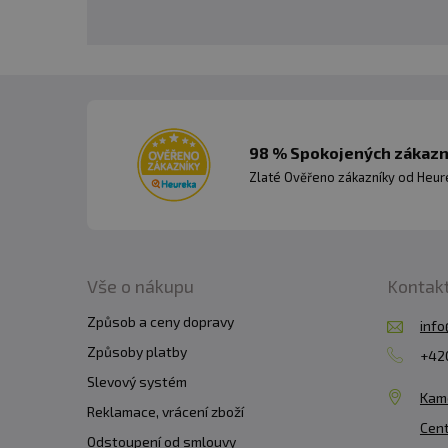
98 % Spokojených zákazní
Zlaté Ověřeno zákazníky od Heuré
Vše o nákupu
Kontak
Způsob a ceny dopravy
info
Způsoby platby
+420
Slevový systém
Kam
Reklamace, vrácení zboží
Cent
Odstoupení od smlouvy