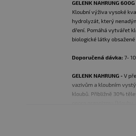
GELENK NAHRUNG 600G 
Kloubní výživa vysoké kval
hydrolyzát, který nenadým
dření. Pomáhá vytvářet kl
biologické látky obsažené
Doporučená dávka:
7- 10
GELENK NAHRUNG -
V př
vazivům a kloubním vystý
kloubů. Přibližně 30% těle
opora organizmu (klouby, 
mnohé chorobné stavy, jak
pevnosti a pružnosti kloub
vypadávání vlasů. Látky, o