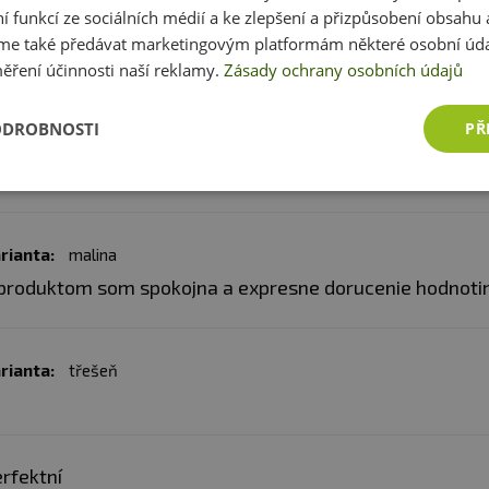
,1 g
< 0,1 g
ž 9 měsíců.
ní funkcí ze sociálních médií a ke zlepšení a přizpůsobení obsahu 
rianta:
třešeň
e také předávat marketingovým platformám některé osobní úda
,4 g
< 0,1 g
m nadmieru spokojná, odporúčam ??
ěření účinnosti naší reklamy.
Zásady ochrany osobních údajů
,3 g
< 0,1 g
ODROBNOSTI
PŘ
rianta:
pomeranč/broskev
rianta:
malina
produktom som spokojna a expresne dorucenie hodnotim
rianta:
třešeň
rfektní