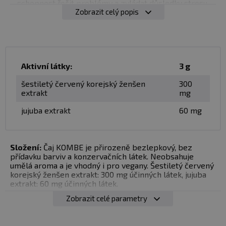
schopnost řešit problémy a zvládat důsledky stresu
Zobrazit celý popis
Pomáhá udržovat
zdravý spánek
Pomáhá udržovat správné fungování
kognitivních
funkcí
(paměť, koncentrace, pozornost, rychlost
myšlení, vyjadřování i vnímání, prostorová orientace)
Přispívá k přirozené obraně těla a normální funkci
Aktivní látky:
3 g
imunitního systému.
Má antioxidační vlastnosti
šestiletý červený korejský ženšen
300
Podporuje
sexuální zdraví mužů i žen
extrakt
mg
Pomáhá dosáhnout normální hladiny
krevního
jujuba extrakt
60 mg
cukru
„KOMBE je v Česku jediný dostupný přípravek
Složení:
Čaj KOMBE je přirozeně bezlepkový, bez
obsahující unikátní kombinaci korejského ženšenu a
přídavku barviv a konzervačních látek. Neobsahuje
jujuby.
Korejský ženšen je nejprostudovanější rostlina
umělá aroma a je vhodný i pro vegany. Šestiletý červený
na světě, která obsahuje 180 účinných látek.“ PharmDr.
korejský ženšen extrakt: 300 mg účinných látek, jujuba
extrakt: 60 mg účinných látek.
Lucia Havlíková
Zobrazit celé parametry
Dávkování:
3 g rozmíchejte v 80 ml teplé (ne vroucí) či
studené vodě. Nemíchejte kovovou lžičkou, použijte