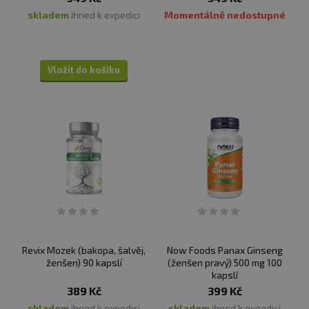
skladem
ihned k expedici
Momentálně nedostupné
Vložit do košíku
Revix Mozek (bakopa, šalvěj,
Now Foods Panax Ginseng
ženšen) 90 kapslí
(ženšen pravý) 500 mg 100
kapslí
389 Kč
399 Kč
skladem
ihned k expedici
skladem
ihned k expedici