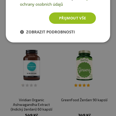
ochrany osobních údajů
139 Kč
459 Kč
skladem
ihned k expedici
skladem
ihned k expedici
PŘIJMOUT VŠE
ZOBRAZIT PODROBNOSTI
Vložit do košíku
Vložit do košíku
Viridian Organic
GreenFood Ženšen 90 kapslí
Ashwagandha Extract
(Indický ženšen) 60 kapslí
549 Kč
349 Kč