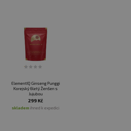
ElementIQ Ginseng Punggi
Korejský 6letý Ženšen s
Jujubou
299 Kč
skladem
ihned k expedici