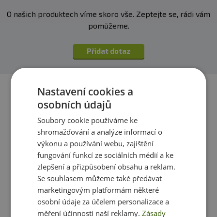
vady vzniklé nevhodným skladováním a použitím.
O našich produktech víme skoro vše. Zeptejte se, rádi vám
pomůžeme.
Upozornění pro alergiky:
Alergeny ve složení
produktu
tučně
zvýrazněny.
Přidat dotaz
Nastavení cookies a
osobních údajů
Soubory cookie používáme ke
shromažďování a analýze informací o
výkonu a používání webu, zajištění
fungování funkcí ze sociálních médií a ke
zlepšení a přizpůsobení obsahu a reklam.
Se souhlasem můžeme také předávat
marketingovým platformám některé
MedPharma Ženšen 350 mg
Swanson Korean Ginseng
osobní údaje za účelem personalizace a
+ echinacea + leuzea 67
(Korejský Ženšen) 500 mg
měření účinnosti naší reklamy.
Zásady
tablet
100 kapslí