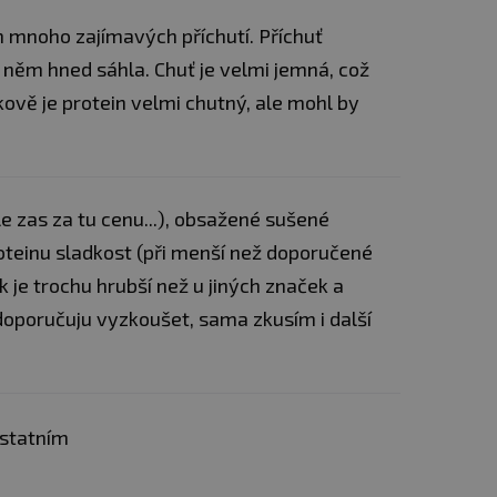
CF, tartrazin***).
 mnoho zajímavých příchutí. Příchuť
čokoláda/malina:
Instantní
syrovátkový
 něm hned sáhla. Chuť je velmi jemná, což
z
mléka
(emulgátor: slunečnicový lecitin)],
kově je protein velmi chutný, ale mohl by
koncentrát (z
mléka
), glycin, sušené
odextrin, aromata, jedlá sůl, barvivo
adlo (xanthanová guma), L-taurin, L-
sulfam K, sukralóza), multienzymový komplex
se™ L (laktáza).
le zas za tu cenu...), obsažené sušené
ládový tvarohový dort:
Instantní
roteinu sladkost (při menší než doporučené
 koncentrát [z
mléka
(emulgátor:
romata, jedlá sůl, nízkotučný kakaový prášek,
k je trochu hrubší než u jiných značek a
 guma), sladidla (acesulfam K, sukralóza),
 doporučuju vyzkoušet, sama zkusím i další
Digezyme® (maltodextrin, alfa-amyláza,
áza, kyselá laktáza, lipáza), enzym
láda/karamel:
Instantní syrovátkový
z
mléka
(emulgátor: slunečnicový lecitin)],
ostatním
koncentrát (z
mléka
), glycin, sušené
odextrin, nízkotučný kakaový prášek,
šťovadlo (xanthanová guma), L-taurin, L-