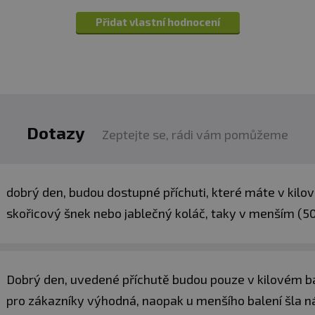
glutamin, sladidla (ace
Přidat vlastní hodnocení
Digezyme® (maltodextrin
celuláza, kyselá laktáza,
Složení - příchuť mara
proteinový koncentrát [
Smíchejte 1 porci (32 g) s 300 ml 
syrovátkový proteinový 
odstředěné
mléko
, malt
zkonzumujte.
(xanthanová guma), L-tau
Dotazy
sukralóza), multienzymo
Zeptejte se, rádi vám pomůžeme
Doporučená denní dávka: 1 porce.
amyláza, neutrální prote
Tolerase™ L (laktáza).
500 g
dobrý den, budou dostupné příchuti, které máte v kilo
32 g
skořicový šnek nebo jablečný koláč, taky v menším (5
15
Viz obal.
Dobrý den, uvedené příchutě budou pouze v kilovém bal
pro zákazníky výhodná, naopak u menšího balení šla n