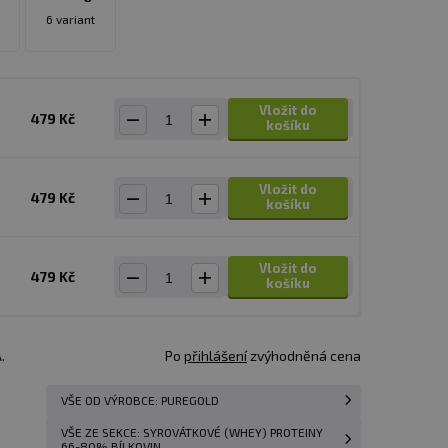
6 variant
Vložit do
479 Kč
košíku
Vložit do
479 Kč
košíku
Vložit do
479 Kč
košíku
.
Po
přihlášení
zvýhodněná cena
VŠE OD VÝROBCE: PUREGOLD
VŠE ZE SEKCE: SYROVÁTKOVÉ (WHEY) PROTEINY
66-80% BÍLKOVIN