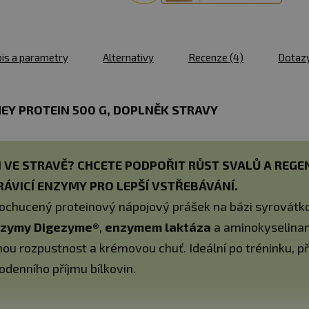
is a parametry
Alternativy
Recenze
(4)
Dotaz
Y PROTEIN 500 G, DOPLNĚK STRAVY
 VE STRAVĚ? CHCETE PODPOŘIT RŮST SVALŮ A REGEN
TRÁVICÍ ENZYMY PRO LEPŠÍ VSTŘEBÁVÁNÍ.
ochucený proteinový nápojový prášek na bázi syrovátk
enzymy Digezyme®
,
enzymem laktáza
a aminokyselinam
nou rozpustnost a krémovou chuť. Ideální po tréninku, při
odenního příjmu bílkovin.