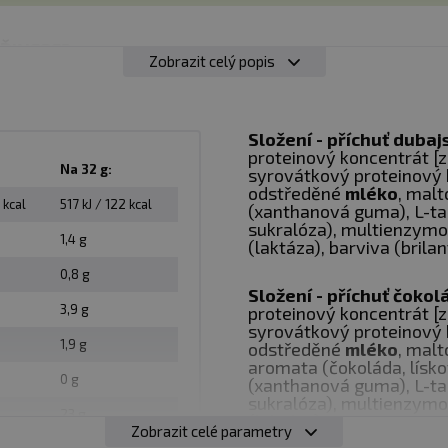
ŘINESE?
Zobrazit celý popis
LOVÉ HMOTY
růstu a udržení svalové hmoty.
Složení - příchuť dubaj
proteinový koncentrát [
OVIN
Na 32 g:
syrovátkový proteinový 
odstředěné
mléko
, malt
rci (32 g).
 kcal
517 kJ / 122 kcal
(xanthanová guma), L-tau
sukralóza), multienzym
1,4 g
(laktáza), barviva (brila
T
0,8 g
u a komplex trávicích enzymů.
Složení - příchuť čokol
3,9 g
proteinový koncentrát [
syrovátkový proteinový 
1,9 g
NOST
odstředěné
mléko
, malt
aromata (čokoláda, lískov
rudek.
0 g
(xanthanová guma), L-tau
sukralóza), multienzym
23 g
(laktáza).
Zobrazit celé parametry
 DO RUTINY