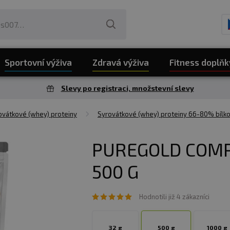
Sportovní výživa
Zdravá výživa
Fitness doplňk
Slevy po registraci, množstevní slevy
vátkové (whey) proteiny
Syrovátkové (whey) proteiny 66-80% bílko
PUREGOLD COMP
500 G
Hodnotili již 4 zákazníci
32 g
500 g
1000 g