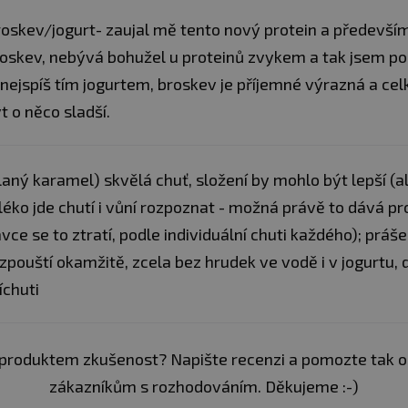
barviva (brilantní modř F
Y S INTOLERANCÍ LAKTÓZY?
oskev/jogurt- zaujal mě tento nový protein a především
u, který pomáhá s trávením laktózy.
Složení - příchuť bílá 
oskev, nebývá bohužel u proteinů zvykem a tak jsem po
proteinový koncentrát [
 nejspíš tím jogurtem, broskev je příjemné výrazná a cel
syrovátkový proteinový 
odstředěné
mléko
, malt
MOHU UŽÍT?
t o něco sladší.
(červená řepa), zahušťov
 je 1 porce.
glutamin, sladidla (ace
Digezyme®, enzym Tolera
laný karamel) skvělá chuť, složení by mohlo být lepší (a
Složení - příchuť čoko
éko jde chutí i vůní rozpoznat - možná právě to dává p
syrovátkový
proteinový
slunečnicový lecitin)], a
vce se to ztratí, podle individuální chuti každého); práše
zahušťovadlo (xanthanová
zpouští okamžitě, zcela bez hrudek ve vodě i v jogurtu,
i
multienzymový komplex 
neutrální proteáza, celul
íchuti
ů
Tolerase™ L (laktáza).
zymy
Složení - příchuť čoko
a
proteinový koncentrát [
produktem zkušenost? Napište recenzi a pomozte tak 
syrovátkový proteinový 
zákazníkům s rozhodováním. Děkujeme :-)
odstředěné
mléko
, malt
je
aromata, jedlá sůl, zahu