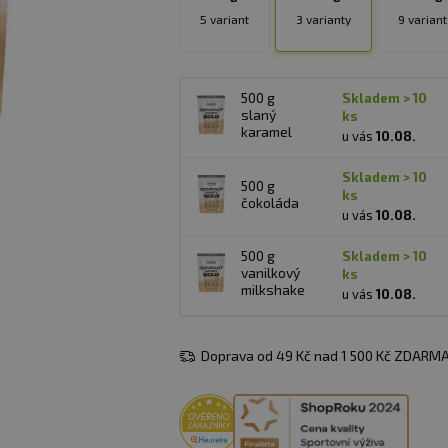
5 variant
3 varianty
9 variant
500 g
skladem > 10
slaný
ks
karamel
u vás
10.08.
skladem > 10
500 g
ks
čokoláda
u vás
10.08.
500 g
skladem > 10
vanilkový
ks
milkshake
u vás
10.08.
Doprava od 49 Kč nad 1 500 Kč ZDARMA