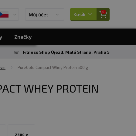
0
Košík
Můj účet
y
Značky
Fitness Shop Újezd, Malá Strana, Praha 5
vin
PureGold Compact Whey Protein 500 g
ACT WHEY PROTEIN
2300 g