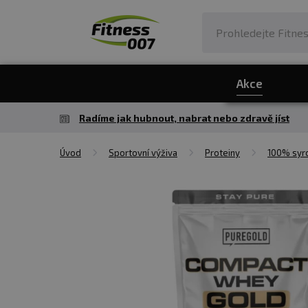
Akce
Radíme jak hubnout, nabrat nebo zdravě jíst
Úvod
Sportovní výživa
Proteiny
100% syro