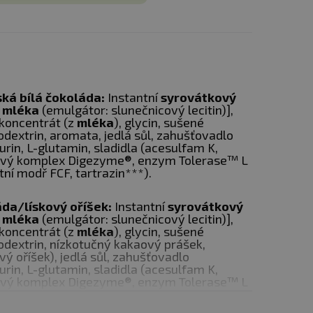
ská bílá čokoláda:
Instantní
syrovátkový
z
mléka
(emulgátor: slunečnicový lecitin)],
koncentrát (z
mléka
), glycin, sušené
odextrin, aromata, jedlá sůl, zahušťovadlo
rin, L-glutamin, sladidla (acesulfam K,
ový komplex Digezyme®, enzym Tolerase™ L
ntní modř FCF, tartrazin***).
áda/lískový oříšek:
Instantní
syrovátkový
z
mléka
(emulgátor: slunečnicový lecitin)],
koncentrát (z
mléka
), glycin, sušené
odextrin, nízkotučný kakaový prášek,
ý oříšek), jedlá sůl, zahušťovadlo
rin, L-glutamin, sladidla (acesulfam K,
ový komplex Digezyme®, enzym Tolerase™ L