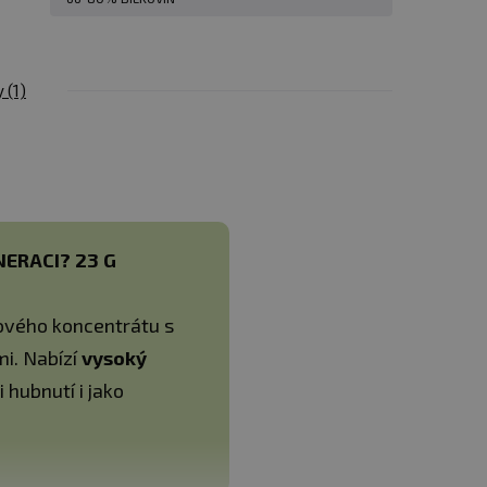
y
(1)
ERACI? 23 G
ového koncentrátu s
i. Nabízí
vysoký
 hubnutí i jako