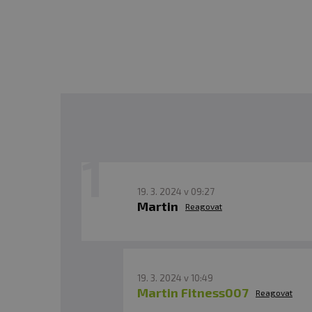
✅
Bez konzervantů
Doporučené dávkování:
Balení:
Dávka:
19. 3. 2024 v 09:27
Martin
Reagovat
Počet dávek v balení:
Minimální trvanlivost:
19. 3. 2024 v 10:49
Martin Fitness007
Reagovat