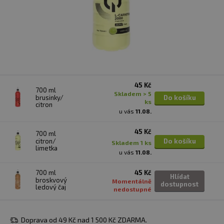
45 Kč
700 ml
skladem > 5
brusinky/
Do košíku
ks
citron
u vás
11.08.
45 Kč
700 ml
citron/
Do košíku
skladem 1 ks
limetka
u vás
11.08.
700 ml
45 Kč
Hlídat
broskvový
Momentálně
dostupnost
ledový čaj
nedostupné
Doprava od 49 Kč nad 1 500 Kč ZDARMA.