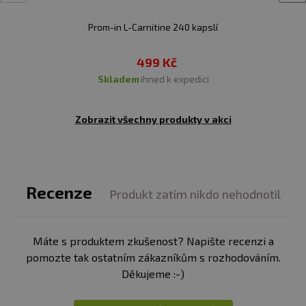
Broskový ledový čaj:
voda, regulátory kyselosti:
Prom-in L-Carnitine 240 kapslí
E330/E331, L-karnitin, aroma, konzervanty: E202/E211,
sladidlo: E955, barvivo: E150d.
499 Kč
Může mít nepříznivý vliv na aktivitu a pozornost
skladem
ihned k expedici
dětí.
Zobrazit všechny produkty v akci
Recenze
Produkt zatím nikdo nehodnotil
Máte s produktem zkušenost? Napište recenzi a
pomozte tak ostatním zákazníkům s rozhodováním.
Děkujeme :-)