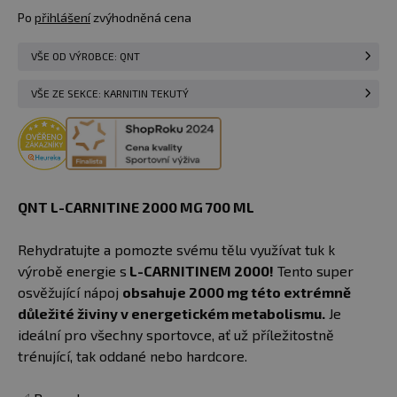
Po
přihlášení
zvýhodněná cena
VŠE OD VÝROBCE: QNT
VŠE ZE SEKCE: KARNITIN TEKUTÝ
QNT L-CARNITINE 2000 MG 700 ML
Rehydratujte a pomozte svému tělu využívat tuk k
výrobě energie s
L-CARNITINEM 2000!
Tento super
osvěžující nápoj
obsahuje 2000 mg této extrémně
důležité živiny v energetickém metabolismu.
Je
ideální pro všechny sportovce, ať už příležitostně
trénující, tak oddané nebo hardcore.