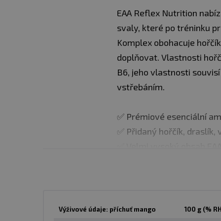
EAA Reflex Nutrition nabíz
svaly, které po tréninku p
Komplex obohacuje hořčík a
doplňovat. Vlastnosti hořč
B6, jeho vlastnosti souv
vstřebáním.
✅ Prémiové esenciální am
✅ Přidaný hořčík, draslík,
✅ Velmi vysoký obsah EA
✅ 16 g EAA na jednu 25 g 
✅ 80 mg hořčíku + 100 mg 
✅ Podpora svalového růst
✅ Dostupné ve třech příc
Výživové údaje: příchuť mango
100 g (% R