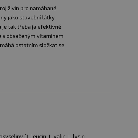
zdroj živin pro namáhané
iny jako stavební látky.
 je tak třeba ja efektivně
také s obsaženým vitamínem
omáhá ostatním složkat se
kyseliny (L-leucin, L-valin, L-lysin