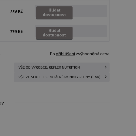
Hlídat
779 Kč
dostupnost
Hlídat
779 Kč
dostupnost
.
Po
přihlášení
zvýhodněná cena
VŠE OD VÝROBCE: REFLEX NUTRITION
VŠE ZE SEKCE: ESENCIÁLNÍ AMINOKYSELINY (EAA)
zy