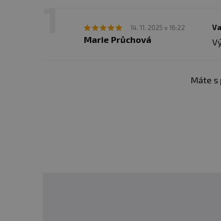
L-histidin
L-methionin
Va
14. 11. 2025 v 16:22
Marie Průchová
Vý
L-tryptophan
Máte s 