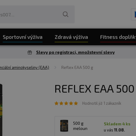
Sportovní výživa
Zdravá výživa
Fitness doplňk
Slevy po registraci, množstevní slevy
nciální aminokyseliny (EAA)
Reflex EAA 500 g
REFLEX EAA 500
Hodnotil již 1 zákazník
500 g
skladem 4 ks
meloun
u vás
11.08.