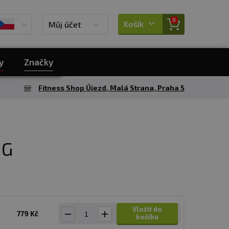
0
Košík
Můj účet
y
Značky
Fitness Shop Újezd, Malá Strana, Praha 5
 G
Vložit do
779 Kč
košíku