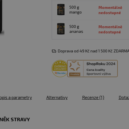
500 g
Momentálně
mango
nedostupné
500 g
Momentálně
ananas
nedostupné
Doprava od 49 Kč nad 1 500 Kč ZDARMA
opis a parametry
Alternativy
Recenze
(1)
Dota
NĚK STRAVY​