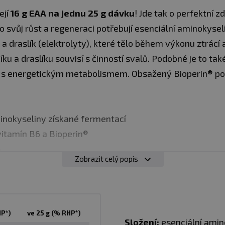
ejí
16 g EAA na jednu 25 g dávku
! Jde tak o perfektní 
ro svůj růst a regeneraci potřebují esenciální aminokysel
 draslík (elektrolyty), které tělo během výkonu ztrácí a
íku a draslíku souvisí s činností svalů. Podobné je to 
isí s energetickým metabolismem. Obsažený Bioperin® p
inokyseliny získané fermentací
 vitamín B6 a Bioperin®
A
Zobrazit celý popis
dávku
draslíku v 1 dávce
u a regenerace
hutích - meloun, mango a ananas
HP*)
ve 25 g (% RHP*)
Složení:
esenciální amino