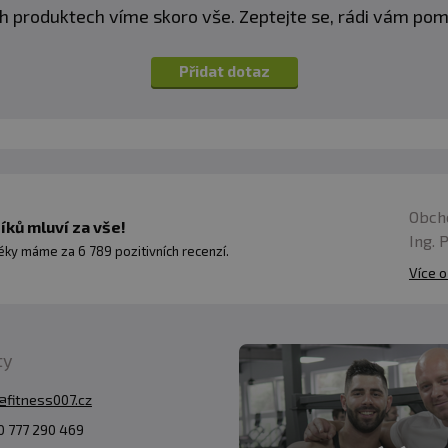
h produktech víme skoro vše. Zeptejte se, rádi vám p
Přidat dotaz
Obch
ků mluví za vše!
Ing. 
ky máme za 6 789 pozitivních recenzí.
Více o
ty
@fitness007.cz
 777 290 469