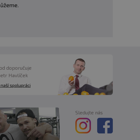
omůžeme.
od doporučuje
Petr Havlíček
 naší spolupráci
Sledujte nás