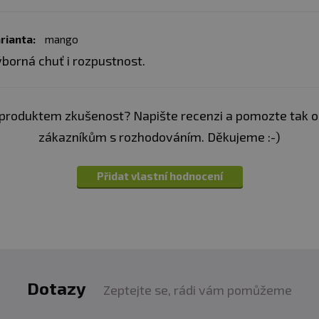
375 mg
275 mg
rianta:
mango
borná chuť i rozpustnost.
110 mg
produktem zkušenost? Napište recenzi a pomozte tak 
zákazníkům s rozhodováním. Děkujeme :-)
Přidat vlastní hodnocení
Dotazy
Zeptejte se, rádi vám pomůžeme