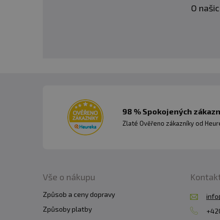
O našic
98 % Spokojených zákazní
Zlaté Ověřeno zákazníky od Heuré
Vše o nákupu
Kontak
Způsob a ceny dopravy
info
Způsoby platby
+420