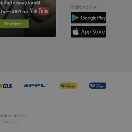
Naše appky
zději do 48 hodin.
oduct s.r.o.