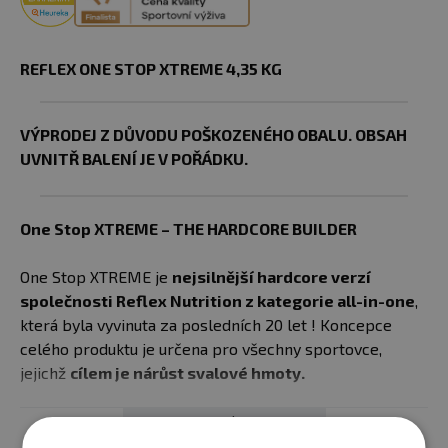
REFLEX ONE STOP XTREME 4,35 KG
VÝPRODEJ Z DŮVODU POŠKOZENÉHO OBALU. OBSAH
UVNITŘ BALENÍ JE V POŘÁDKU.
One Stop XTREME – THE HARDCORE BUILDER
One Stop XTREME je
nejsilnější hardcore verzí
společnosti Reflex Nutrition z kategorie all-in-one
,
která byla vyvinuta za posledních 20 let ! Koncepce
celého produktu je určena pro všechny sportovce,
jejichž
cílem je nárůst svalové hmoty.
Hlavní benefity produktu - jedna dávka 145g
Zobrazit celý popis
obsahuje: