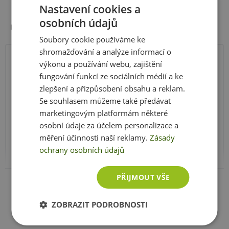
Nastavení cookies a
osobních údajů
55g bílkovin
Nutriční hodnoty a složení::
Organické sacharidy s nízkým GI
Soubory cookie používáme ke
3.000 mg mTOR L-Leucinu a 2,6g Betainu
shromažďování a analýze informací o
10.320 mg BCAA
výkonu a používání webu, zajištění
Počet dávek v balení: 30 x 145 g
100 g
%**
5.000 mg patentovaného CREAPURE kreatin
fungování funkcí ze sociálních médií a ke
na
monohydrátu
zlepšení a přizpůsobení obsahu a reklam.
100 g
1.800 mg Beta-Alaninu
Se souhlasem můžeme také předávat
Plnohodnotné denní dávky vitamínů a DeltaGold®
Energetická hodnota
1613 kJ / 380
marketingovým platformám některé
tokotrienoly
kcal
osobní údaje za účelem personalizace a
Důležité minerály hořčík, zinek, železo a měď ve
měření účinnosti naší reklamy.
Zásady
Tuky
2,6 g
formě chelátů
ochrany osobních údajů
LAB2PRO kultury a trávící enzymy Digezyme
Z toho nasycené mastné kyseliny
1,4 g
Zobrazit celé parametry
PŘIJMOUT VŠE
Současná legislativní opatření EU nám neumožňují
Z toho mononenasycené mastné
1 g
popisovat výhody této kombinace, nicméně vlastní
kyseliny
ZOBRAZIT PODROBNOSTI
zkušenost Vám dá jednoznačnou odpověď..
Z toho polynenasycené mastné
0,4 g