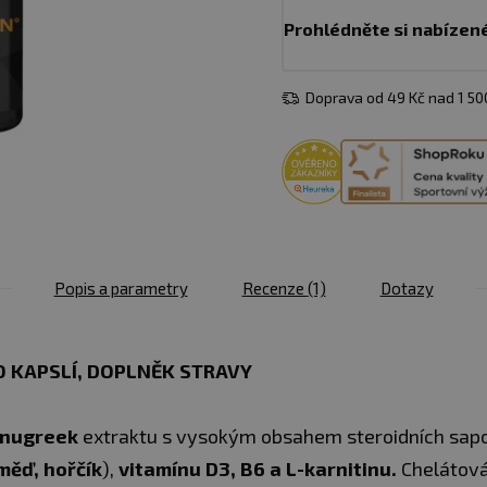
Prohlédněte si nabízen
Doprava od 49 Kč nad 1 5
Popis a parametry
Recenze
(1)
Dotazy
0 KAPSLÍ, DOPLNĚK STRAVY
enugreek
extraktu s vysokým obsahem steroidních sapo
měď, hořčík
),
vitamínu D3, B6 a L-karnitinu.
Chelátová