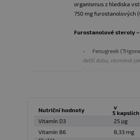
organismus z hlediska vst
750 mg furostanolových (
Furostanolové steroly –
Fenugreek (Trigone
delší dobu, nicméně jak
Terrestris důležitý ob
furostanolových (Fenug
nejznámější furostanol
neotigenin, yuccageni
furostanolových (Fenu
v
Nutriční hodnoty
5 kapslích
Vitamín D3
25 μg
Aditivum minerálů ve fo
Vitamín B6
8,33 mg