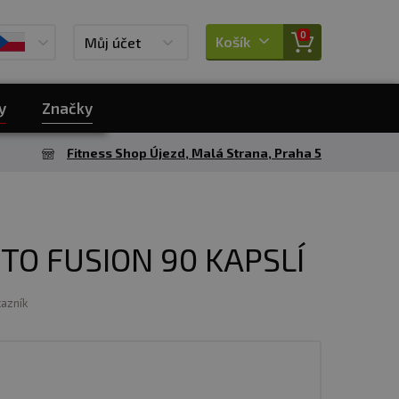
0
Košík
Můj účet
y
Značky
Fitness Shop Újezd, Malá Strana, Praha 5
TO FUSION 90 KAPSLÍ
kazník