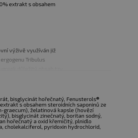
 50% extrakt s obsahem
ní výživě využíván již
u ergogenu Tribulus
ugreek důležitý obsah tzv.
oidních saponinů. Mezi
lagenin, sarsasapogenin,
extrakt s obsahem 750 mg
trát, bisglycinát hořečnatý, Fenusterols®
extrakt s obsahem steroidních saponinů ze
um-graecum
), želatinová kapsle (hovězí
itý), bisglycinát zinečnatý, boritan sodný,
n hořečnatý a oxid křemičitý, plnidlo
yužitelnost.
, cholekalciferol, pyridoxin hydrochlorid,