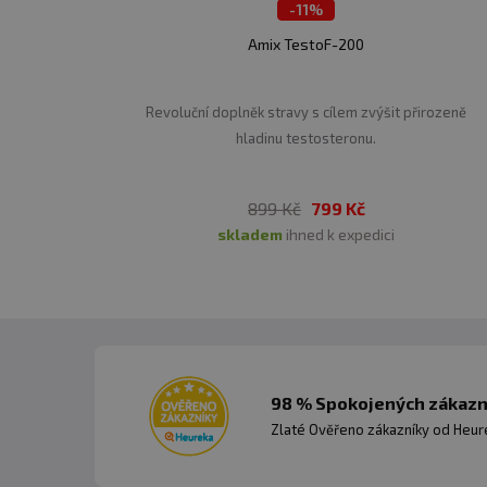
-
11%
Amix TestoF-200
Revoluční doplněk stravy s cílem zvýšit přirozeně
hladinu testosteronu.
899 Kč
799 Kč
skladem
ihned k expedici
98 % Spokojených zákazní
Zlaté Ověřeno zákazníky od Heuré