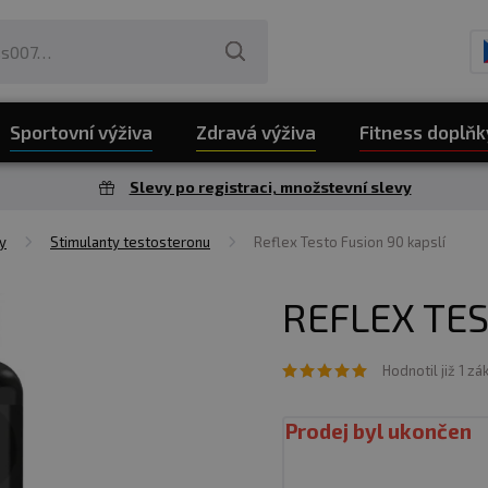
Sportovní výživa
Zdravá výživa
Fitness doplňk
Slevy po registraci, množstevní slevy
y
Stimulanty testosteronu
Reflex Testo Fusion 90 kapslí
REFLEX TES
Hodnotil již 1 zá
Prodej byl ukončen