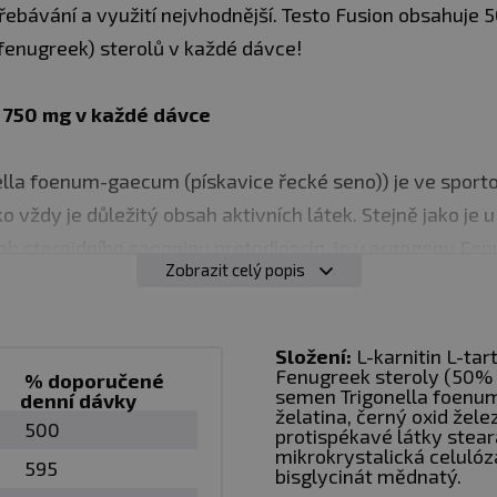
řebávání a využití nejvhodnější. Testo Fusion obsahuje
fenugreek) sterolů v každé dávce!
 750 mg v každé dávce
lla foenum-gaecum (pískavice řecké seno)) je ve sportov
o vždy je důležitý obsah aktivních látek. Stejně jako je 
sah steroidního saponinu protodioscin, je u ergogenu Fen
Zobrazit celý popis
reek) sterolů, které patří do výše zmíněné rodiny ster
ové steroly patří: yamogenin, gitogenin, tigogenin, smi
n, lilagenin a neogitogenin. TestoFusion obsahuje 50% 
Složení:
L-karnitin L-tar
Fenugreek steroly (50% 
greek) sterolů v každé dávce!
% doporučené
semen
Trigonella foen
denní dávky
želatina, černý oxid želez
500
protispékavé látky steara
rmě chelátů – nejdražší forma minerálů, maximální v
mikrokrystalická celulóza
595
bisglycinát mědnatý.