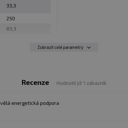
 zinek, měď a hořčík jsou zastoupeny v exkluzivní formě 
33,3
rálu na dva „nosiče“ obvykle aminokyseliny, kdy je sevře
250
 AMINOKYSELINA – MINERÁL – AMINOKYSELINA. Chelát, t
83,3
 na dvě aminokyseliny, či organické kyseliny. Tím se che
ých a anorganických forem. Chelát představuje organic
ván v listech rostlin a dalších organizmů (špenát, salát
Zobrazit celé parametry
anizmus z hlediska vstřebávání a využití nejvhodnější.
Recenze
Hodnotil již 1 zákazník
 v každé dávce
 vitamín D3 v každé dávce
vělá energetická podpora
 vitamín B6 v každé dávce
lex Nutrition