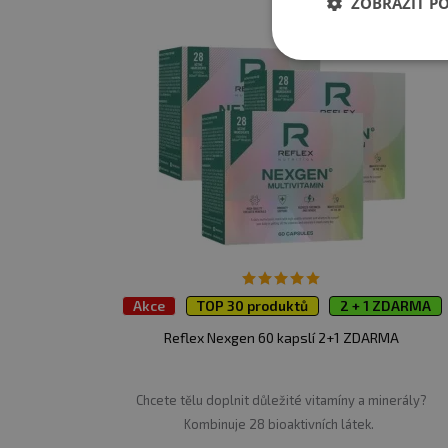
ZOBRAZIT P
Minimální trvanlivost:
vi
Upozornění: Doplněk str
Není určeno pro děti, těho
mimo dosah přímého slune
nevhodným použitím nebo
Upozornění pro alergiky
Akce
TOP 30 produktů
2 + 1 ZDARMA
Reflex Nexgen 60 kapslí 2+1 ZDARMA
Chcete tělu doplnit důležité vitamíny a minerály?
Kombinuje 28 bioaktivních látek.