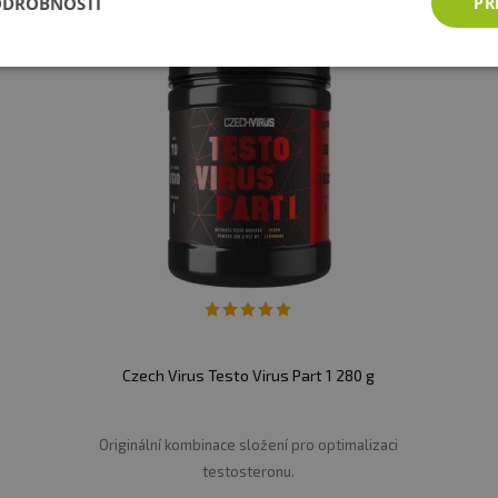
ODROBNOSTI
PŘ
z obal
avy, se sladidly, vhodné zejména pro sportovce.
Nen
tné a kojící ženy. Ukládejte mimo dosah dětí! Skladujte v
čního záření. Chraňte před mrazem. Výrobce neručí 
 skladováním.
:
Alergeny jsou vyznačeny
tučně
ve složení produktu.
Czech Virus Testo Virus Part 1 280 g
Originální kombinace složení pro optimalizaci
testosteronu.