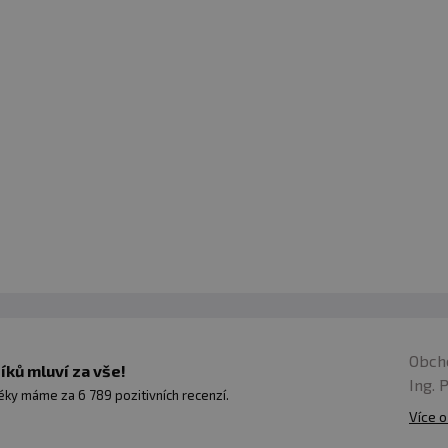
Obch
ků mluví za vše!
Ing. 
ky máme za 6 789 pozitivních recenzí.
Více o