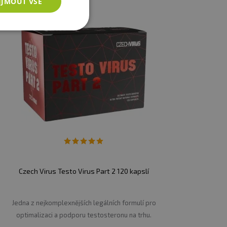
IJMOUT VŠE
ahrazuje pestrou stravu.
 suchu při teplotě do 25 °C
za případné škody vzniklé
Czech Virus Testo Virus Part 2 120 kapslí
Jedna z nejkomplexnějších legálních formulí pro
optimalizaci a podporu testosteronu na trhu.