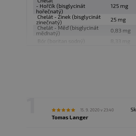
Chelát
Důležité minerály:
- Hořčík (bisglycinát
125 mg
hořečnatý)
představuje vazbu mine
Chelát - Zinek (bisglycinát
25 mg
zinečnatý)
= kleště ) ve smyslu:
Chelát - Měď (bisglycinát
0,83 mg
vazbu jednoho minerálu
měďnatý)
Bór (boritan sodný)
standardních organick
8,33 mg
které je minerál zabudo
Fenugreek steroly
625 mg
tato forma pro náš org
L-Karnitin
1667 mg
Další důležité složky:
2000 mg karnitinu
30 ug (600 % RDA)
Sk
15. 9. 2020 v 23:40
10 mg (714 % RDA)
Tomas Langer
Garance společnosti Ref