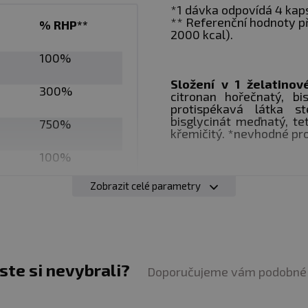
*1 dávka odpovídá 4 kaps
** Referenční hodnoty p
% RHP**
2000 kcal).
iz obal
100%
avy. Vhodné zejména pro sportovce. Nenahrazuje pestro
Složení v 1 želatino
300%
citronan hořečnatý, bis
. Není určeno pro děti, těhotné a kojící ženy. Ukládejt
protispékavá látka st
bisglycinát meďnatý, tet
lotě do 25 °C mimo dosah přímého slunečního záření. Ch
750%
křemičitý. *nevhodné pro
né škody vzniklé nevhodným použitím nebo skladováním
100%
: Alergeny ve složení produktu
tučně
zvýrazněny.
Zobrazit celé parametry
jste si nevybrali?
Doporučujeme vám podobné 