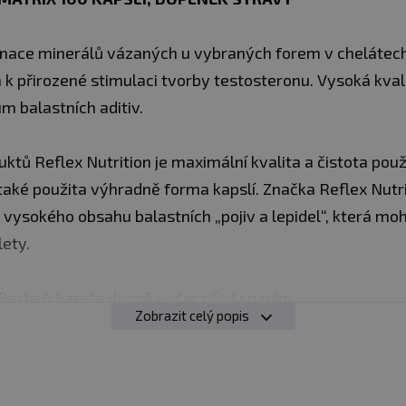
inace minerálů vázaných u vybraných forem v chelátec
 k přirozené stimulaci tvorby testosteronu. Vysoká kvali
m balastních aditiv.
duktů Reflex Nutrition je maximální kvalita a čistota po
e také použita výhradně forma kapslí. Značka Reflex Nut
u vysokého obsahu balastních „pojiv a lepidel“, která 
lety.
 Berte 4 kapsle denně večer před spaním.
Zobrazit celý popis