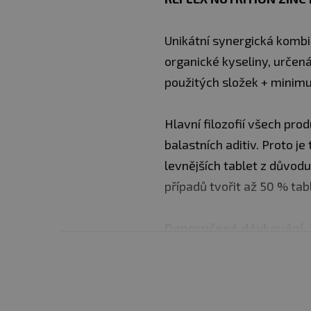
Unikátní synergická komb
organické kyseliny, určená
použitých složek + minimu
Hlavní filozofií všech pro
balastních aditiv. Proto j
levnějších tablet z důvod
případů tvořit až 50 % tab
Doporučené dávkování
:
Balení
: 100 kapslí