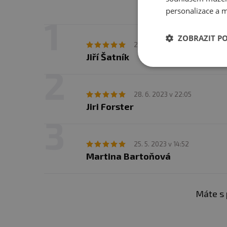
personalizace a m
ZOBRAZIT P
Č
21. 4. 2024 v 17:33
Jiří Šatník
28. 6. 2023 v 22:05
Jiri Forster
25. 5. 2023 v 14:52
Martina Bartoňová
Máte s 