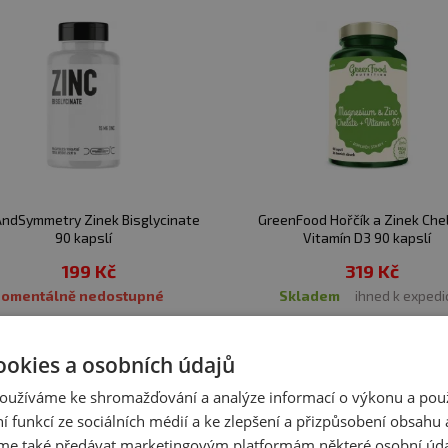
AndSymmetry Zinek Bisglycinate
GreenFood Hořčík a Zinek Che
90 kapslí
Vitamín D3 90 kapslí
199 Kč
319 Kč
Momentálně nedostupné
skladem
ihned k expedi
Zobrazit všechny produkty v akci
ookies a osobních údajů
oužíváme ke shromažďování a analýze informací o výkonu a pou
ní funkcí ze sociálních médií a ke zlepšení a přizpůsobení obsahu 
e také předávat marketingovým platformám některé osobní úda