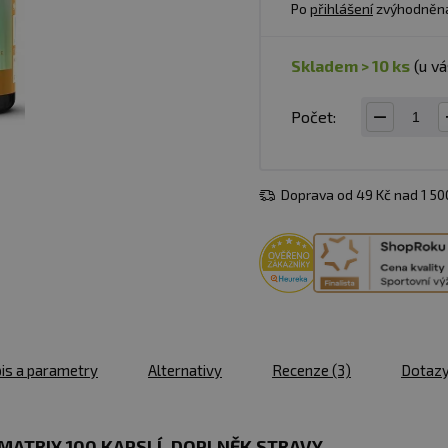
Po
přihlášení
zvýhodněn
skladem > 10 ks
(u v
Počet:
Doprava od 49 Kč nad 1 5
is a parametry
Alternativy
Recenze
(3)
Dotaz
 MATRIX 100 KAPSLÍ, DOPLNĚK STRAVY