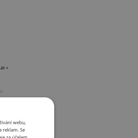
lát +
ci
žívání webu,
a reklam. Se
je za účelem