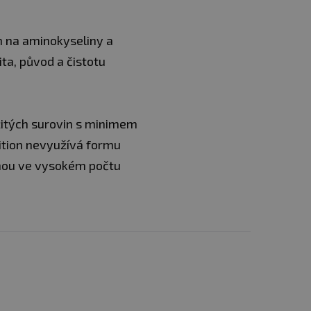
h na aminokyseliny a
ta, původ a čistotu
užitých surovin s minimem
rition nevyužívá formu
mohou ve vysokém počtu