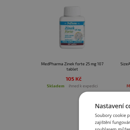
MedPharma Zinek forte 25 mg 107
Size
tablet
105 Kč
skladem
ihned k expedici
Nastavení c
Soubory cookie p
zajištění fungová
souhlasem můžem