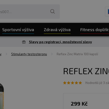
Sportovní výživa
Zdravá výživa
Fitness doplňk
Slevy po registraci, množstevní slevy
y
Stimulanty testosteronu
Reflex Zinc Matrix 100 kapslí
REFLEX ZIN
Hodnotili již 3 z
299 Kč