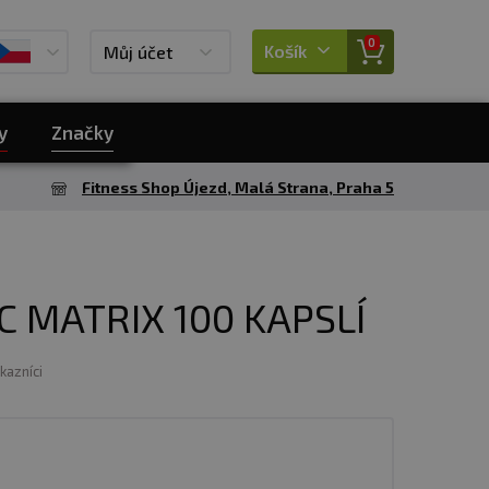
0
Košík
Můj účet
y
Značky
Fitness Shop Újezd, Malá Strana, Praha 5
C MATRIX 100 KAPSLÍ
ákazníci