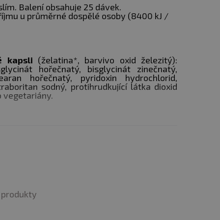
lím. Balení obsahuje 25 dávek.
říjmu u průměrné dospělé osoby (8400 kJ /
u stravu. Nepřekračujte
vé kapsli
(želatina*, barvivo oxid železitý):
glycinát hořečnatý, bisglycinát zinečnatý,
e mimo dosah dětí!
earan hořečnatý, pyridoxin hydrochlorid,
raboritan sodný, protihrudkující látka dioxid
raňte před mrazem.
 vegetariány.
.
produkty