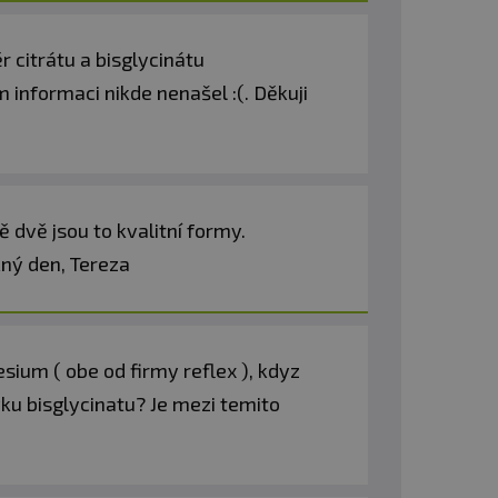
r citrátu a bisglycinátu
 informaci nikde nenašel :(. Děkuji
dvě jsou to kvalitní formy.
kný den, Tereza
sium ( obe od firmy reflex ), kdyz
u bisglycinatu? Je mezi temito