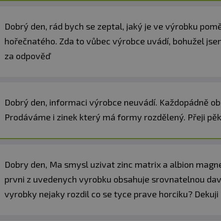
Dobrý den, rád bych se zeptal, jaký je ve výrobku pomě
hořečnatého. Zda to vůbec výrobce uvádí, bohužel jsem
za odpověď
Dobrý den, informaci výrobce neuvádí. Každopádně obě 
Prodáváme i zinek který má formy rozdělený. Přeji pě
Dobry den, Ma smysl uzivat zinc matrix a albion magne
prvni z uvedenych vyrobku obsahuje srovnatelnou davk
vyrobky nejaky rozdil co se tyce prave horciku? Dekuji