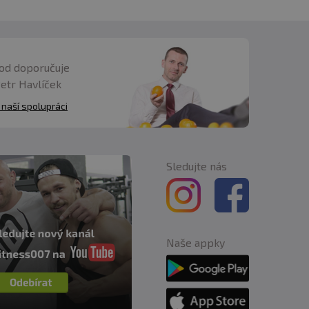
od doporučuje
Petr Havlíček
 naší spolupráci
ou náhradou pestré a
Sledujte nás
inu/den (75 mg
jícím ženám. Nepoužívejte
 Nedoporučuje se při
bsah EGCG [(-)-
Naše appky
kýkoli jiný produkt ze