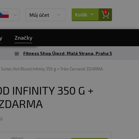
0
Košík
Můj účet
y
Značky
Fitness Shop Újezd, Malá Strana, Praha 5
Scitec Hot Blood Infinity 350 g + Triko Červené ZDARMA
D INFINITY 350 G +
 ZDARMA
il
799 Kč