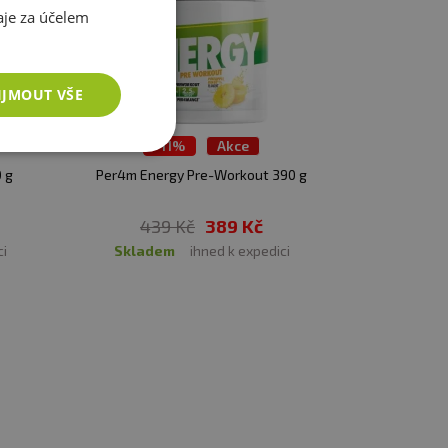
je za účelem
vení svalů, přívod živin a
a umožňuje delší trénink.
IJMOUT VŠE
rií (vědecky potvrzený
-
11%
Akce
 trénincích.
 g
Per4m Energy Pre-Workout 390 g
ickému metabolismu.
439 Kč
389 Kč
ci
skladem
ihned k expedici
íly a výkonu (Kreider et