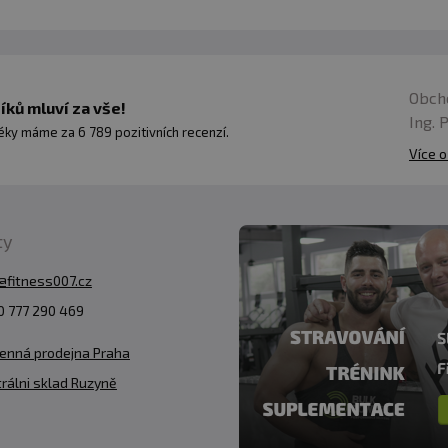
Obch
ků mluví za vše!
Ing. 
ky máme za 6 789 pozitivních recenzí.
Více o
z obal
 mimo dosah dětí! Doplňky stravy. Doplňky stravy nejs
ty
ho životního stylu. Vysoký obsah kofeinu [300 mg kofe
@fitness007.cz
nápoje)]. Nedoporučuje se dětem ani těhotným nebo ko
 777 290 469
e lidem se zdravotními problémy a/nebo užívajícím léky.
něních, vysokém krevním tlaku a citlivosti na kofein. O
enná prodejna Praha
7,5 mg/den (12,5 g). Nekonzumujte ve stejný den jako ja
rálni sklad Ruzyně
jte 800 mg EGCG nebo více denně.