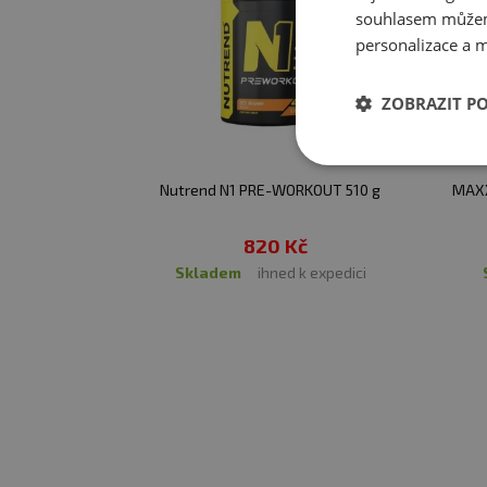
Sodík
souhlasem můžem
➤
Citrulin a AAKG
zvyšují
Celkový kofein (z bezvodého kofeinu a
personalizace a m
vytváří ikonický pocit „n
extraktu z listů zeleného čaje)
➤
Beta-alanin
pomáhá sni
ZOBRAZIT P
➤
Kreatin Creapure®
zvy
efekt při dávce ≥3 g denně
➤
Cognizin® (citikolin)
po
Nutrend N1 PRE-WORKOUT 510 g
MAXX
➤
Elektrolyty, vápník a 
820 Kč
skladem
ihned k expedici
PODLOŽENO VĚDOU
➜
Citrulin & Arginin (AA
Park HY et al., Nutrients
➜
Kreatin monohydrát
j
al., J Int Soc Sports Nutr. 2