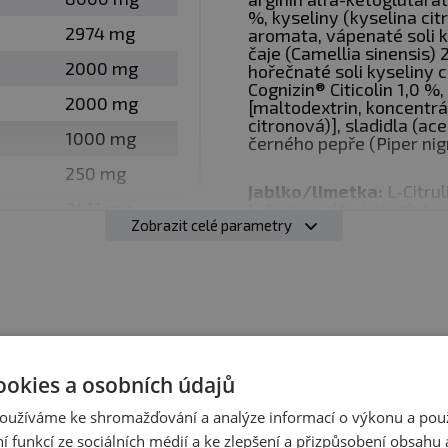
%, kyseliny (kyselina cit
eatinu monohydrátu
– nejčistší forma kreatinu pro zvý
2974 mg
aromata, vápenaté soli ky
u
– oddálení únavy a zlepšení vytrvalosti
čaje (Camellia sinensis) 
2000 mg
hořečnaté soli kyseliny c
trolyty
– doplnění minerálů ztracených potem, udržení 
Cognizin® Citicolin 1,0 %
2000 mg
[maltodextrin, koncentrá
e® extrakt
– podpora metabolismu a lepší vstřebávání ú
citronová)], sladidla (ac
1000 mg
černého pepře (Piper nig
OOD INFINITY
250 mg
jablko/limetka:
L-Citru
3411 mg
L-Arginin alfa-ketoglutar
Zobrazit celé parametry
%, kyseliny (kyselina cit
 látek
v účinných dávkách
3000 mg
aromata, citronan vápena
Creapure® a Cognizin® zaručují kvalitu a čistotu
sinensis) 2 %, protispéka
500 mg
citronan sodný, bezvodý k
ergie, fokus, napumpování, výdrž, regenerace
(acesulfam K, sukralóza),
75 mg
extrakt z plodů černého 
trvalostní sporty
Tartrazin:
může nepřízni
jste si nevybrali?
®
2 mg
tec Nutrition
s léty zkušeností
Doporučujeme vám podobné 
120 mg (15
ookies a osobních údajů
% RHP)
Y FUNGUJE
56,3 mg (15
oužíváme ke shromažďování a analýze informací o výkonu a pou
% RHP)
ní funkcí ze sociálních médií a ke zlepšení a přizpůsobení obsahu 