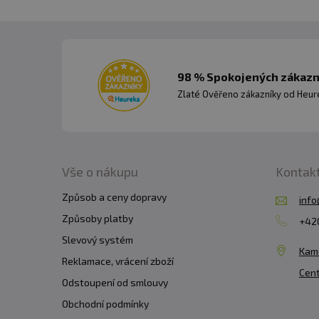
Dávka:
25 g denní dávka
Počet dávek v balení
: 14
98 % Spokojených zákazní
Zlaté Ověřeno zákazníky od Heuré
Minimální trvanlivost:
vi
Upozornění
: Uchovávejte
Vše o nákupu
Kontak
vyvážené stravy a zdravé
Způsob a ceny dopravy
info
kofeinu/100 ml hotového 
Způsoby platby
+420
do 18 let. Nedoporučuje s
Slevový systém
kardiovaskulárních onemoc
Kam
Reklamace, vrácení zboží
epigalokatechin-3-galát] 3
Cent
Odstoupení od smlouvy
zeleného čaje. Nekonzumu
Obchodní podmínky