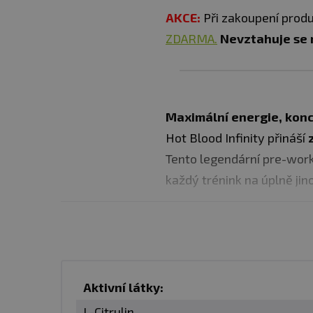
AKCE:
Při zakoupení prod
ZDARMA.
Nevztahuje se n
Maximální energie, kon
Hot Blood Infinity přináší
Tento legendární pre-wor
každý trénink na úplně jin
HLAVNÍ BENEFITY PROD
✅
300 mg kofeinu
– extr
✅
8000 mg L-citrulinu 
Aktivní látky:
✅
250 mg Cognizin® (citi
L-Citrulin