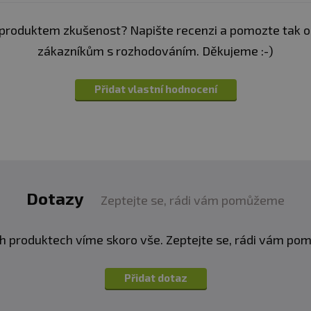
ně zlepšuje svalovou vytrvalost a snižuje únavu (Hobson
produktem zkušenost? Napište recenzi a pomozte tak 
zákazníkům s rozhodováním. Děkujeme :-)
dporuje kognitivní funkce, bdělost a pozornost (McGlade 
Přidat vlastní hodnocení
Denní dávka produktu je 25g prášku (2 odměrky) se 400
té smíchejte v šejkru.
Produkt konzumujte pouze v tré
Dotazy
oje (12,5g prášku + 200 ml vody) vypijte nejméně 4 hod
Zeptejte se, rádi vám pomůžeme
ášku + 200 ml vody) během tréninku.
Nepřekračujte je
ní opatrně otevírejte.
h produktech víme skoro vše. Zeptejte se, rádi vám p
Nekonzumujte na lačný žaludek
.
Přidat dotaz