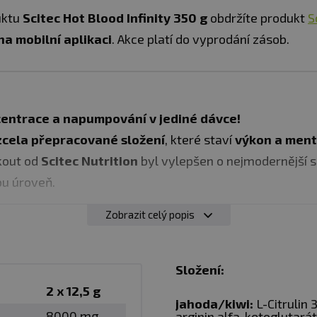
uktu
Scitec Hot Blood Infinity 350 g
obdržíte produkt
S
a mobilní aplikaci
. Akce platí do vyprodání zásob.
centrace a napumpování v jediné dávce!
zcela přepracované složení
, které staví
výkon a ment
kout od
Scitec Nutrition
byl vylepšen o nejmodernější s
ou úroveň.
Zobrazit celý popis
UKTU
émní nabuzení a soustředění
Složení:
+ 2974 mg AAKG
– maximální
muscle pump
a prokrvení 
2 x 12,5 g
jahoda/kiwi:
L-Citrulin
kolin)
– podpora koncentrace, bdělosti a nervového př
8000 mg
arginin alfa-ketoglutarát