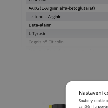
✅
3411 mg Creapure® kr
AAKG (L-Arginin alfa-ketoglutarát)
✅
2000 mg beta-alanin
- z toho L-Arginin
✅
Hořčík + vápník + elek
Beta-alanin
✅
Zelený čaj + Bioperin
L-Tyrosin
PROČ SI VYBRAT HOT BL
Cognizin® Citicolin
Creapure® creatine monohydrate
✔
Kombinace ověřených
- z toho kreatin
✔
Patentované složky
– 
Extrakt z listů zeleného čaje
✔
Komplexní účinek
– en
- z toho EGCG
✔
Ideální pro silové i vy
Ještě 
Extrakt z plodů černého pepře BioPerine
✔
Osvědčená značka Sci
Nastavení c
Vápník (z organického zdroje 1)
JAK HOT BLOOD INFINIT
Soubory cookie p
Hořčík (z organického zdroje 1)
zajištění fungová