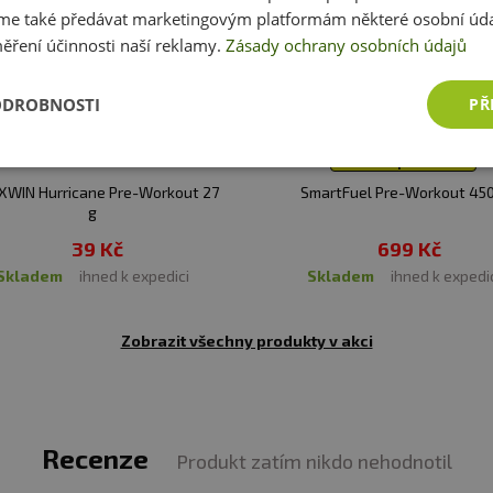
64 mg
e také předávat marketingovým platformám některé osobní úda
 hladinu
oxidu dusnatého (NO)
v těle, což zlepšuje prokr
ěření účinnosti naší reklamy.
Zásady ochrany osobních údajů
300 mg
apumpování“.
žovat hromadění kyseliny mléčné, čímž oddaluje únavu 
ODROBNOSTI
PŘ
šuje výkon během krátkodobých, vysoce intenzivních sé
).
TOP 30 produktů
dporuje mentální fokus a bdělost – ideální při náročných
WIN Hurricane Pre-Workout 27
SmartFuel Pre-Workout 450
g
hořčík
přispívají ke správné svalové činnosti a energet
39 Kč
699 Kč
skladem
ihned k expedici
skladem
ihned k expedi
KG)
prokázaly pozitivní vliv na výkon a cévní zdraví:
Zobrazit všechny produkty v akci
. 2023;15(5):1268. [PMCID: PMC10005484]
e dlouhodobě nejlépe prozkoumaný doplněk pro zvýšení s
017).
Recenze
Produkt zatím nikdo nehodnotil