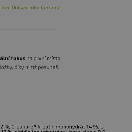
citec Unisex Triko Červené
ální fokus
na první místo.
ložky, díky nimž posuneš
svalů
 32 %, Creapure® kreatin monohydrát 14 %, L-
enosu
 12 %, plnidlo (polydextróza), beta-alanin 8,0