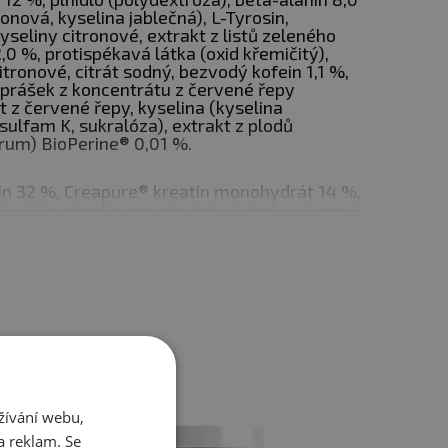
ronová, kyselina jablečná), L-Tyrosin,
šení síly a výkonu
seliny citronové, extrakt z listů zeleného
2,0 %, protispékavá látka (oxid křemičitý),
itronové, citrát sodný, bezvodý kofein 1,1 %,
svalové funkce
, prášek z koncentrátu z červené řepy
t z červené řepy, kyselina (kyselina
činných látek
esulfam K, sukralóza), extrakt z plodů
rum) BioPerine® 0,01 %.
lin 32 %, Creapure® kreatin monohydrát 14 %,
át 12 %, plnidlo (polydextróza), beta-alanin 8
ronová, kyselina jablečná), L-tyrosin,
tý, extrakt ze zeleného čaje (Camellia
vá látka (oxid křemičitý), citronan hořečnatý,
ofein 1,1 %, Cognizin® citikolin 1 %, sladidla
 barviva (tartrazin, indigotin), BioPerine® –
pepře (Piper nigrum) 0,01 %.
vě ovlivňovat činnost a pozornost dětí.
produkty
žívání webu,
a reklam. Se