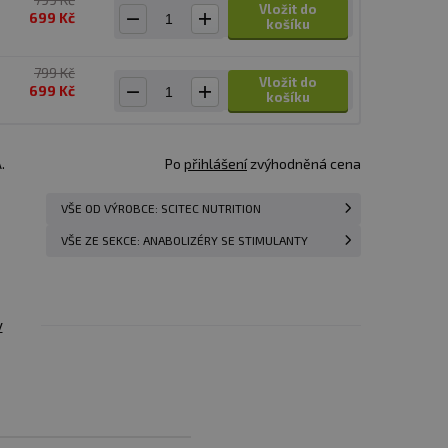
Vložit do
699 Kč
košíku
799 Kč
Vložit do
699 Kč
košíku
.
Po
přihlášení
zvýhodněná cena
VŠE OD VÝROBCE: SCITEC NUTRITION
VŠE ZE SEKCE: ANABOLIZÉRY SE STIMULANTY
y