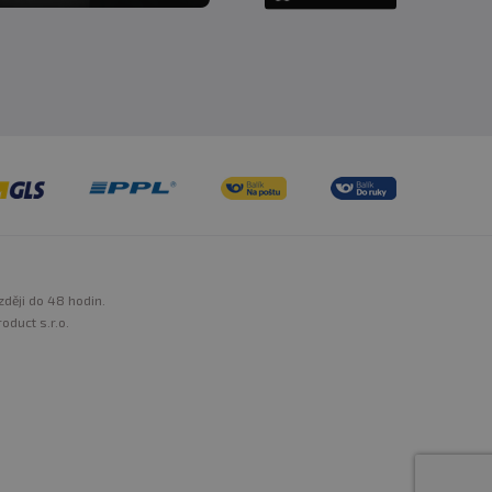
zději do 48 hodin.
oduct s.r.o.