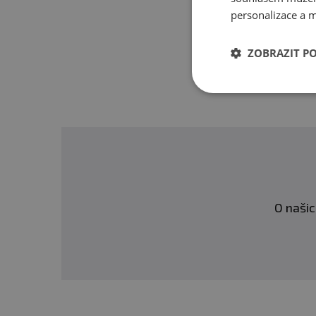
personalizace a m
ZOBRAZIT P
O našic