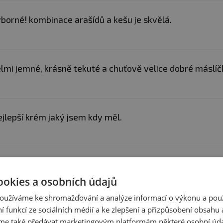
 spotřebujte do 2 měsíců.
borné! kombinace arašídů a kešu je skvělá.
:
Alergeny ve složení produktu
tučně
zvýrazněny.
lmi jemné, krásně tekuté a chuťově velice dobré máslíčk
jlepší krém jaký jsem kdy měl.
borné a luxusně tekuté máslo. Na mne méně sladké ale
ookies a osobních údajů
tail.
oužíváme ke shromažďování a analýze informací o výkonu a pou
ní funkcí ze sociálních médií a ke zlepšení a přizpůsobení obsahu 
produktem zkušenost? Napište recenzi a pomozte tak 
e také předávat marketingovým platformám některé osobní úda