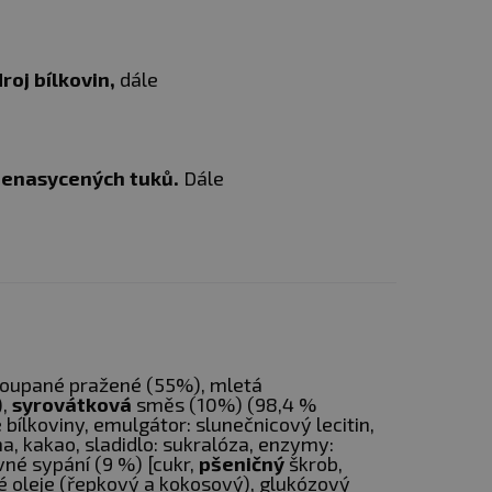
roj bílkovin,
dále
 nenasycených tuků.
Dále
loupané pražené (55%), mletá
),
syrovátková
směs (10%) (98,4 %
é
bílkoviny, emulgátor: slunečnicový lecitin,
a, kakao, sladidlo: sukralóza, enzymy:
vné sypání (9 %) [cukr,
pšeničný
škrob,
né oleje (řepkový a kokosový), glukózový