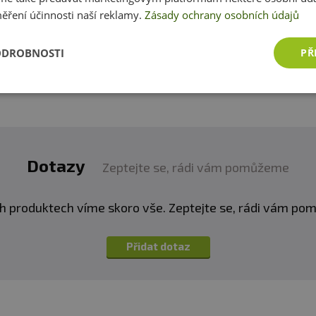
ěření účinnosti naší reklamy.
Zásady ochrany osobních údajů
zákazníkům s rozhodováním. Děkujeme :-)
ODROBNOSTI
PŘ
Přidat vlastní hodnocení
Dotazy
Zeptejte se, rádi vám pomůžeme
h produktech víme skoro vše. Zeptejte se, rádi vám p
Přidat dotaz