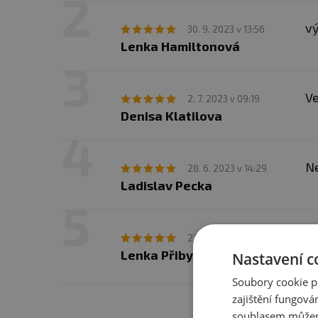
bílé krystaly. Po otevření
vý
30. 9. 2023 v 13:56
Lenka Hamiltonová
Upozornění pro alergiky
Ve
2. 7. 2023 v 09:19
Denisa Klatilova
Ne
28. 6. 2023 v 14:29
Ladislav Pecka
Vý
23. 3. 2023 v 14:13
Lenka Přibylová
Nastavení c
de
Soubory cookie p
zajištění fungová
Máte s 
souhlasem můžem