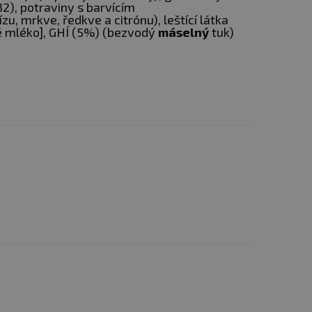
32), potraviny s barvícím
u, mrkve, ředkve a citrónu), leštící látka
é mléko], GHÍ (5%) (bezvodý
máselný
tuk)
ny a k tomu skvěle chutná.
h s přidanými křupinkami.
ký s ořechovým nádechem a
ení a skladujte v suchu.
du tuhne a může vytvářet