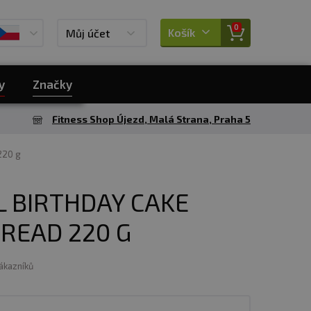
0
Košík
Můj účet
y
Značky
Fitness Shop Újezd, Malá Strana, Praha 5
220 g
 BIRTHDAY CAKE
READ 220 G
zákazníků