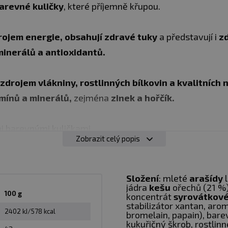
arevné kuličky
, které příjemně křupou.
rojem energie, obsahují zdravé tuky
a představují i
zd
minerálů a antioxidantů.
zdrojem vlákniny, rostlinných bílkovin a kvalitních
mínů a minerálů,
zejména
zinek a hořčík.
i barevnými kuličkami
Zobrazit celý popis
Složení
: mleté
arašídy
jádra
kešu
ořechů (21 %
100 g
koncentrát
syrovátkov
stabilizátor xantan, arom
2402 kJ/578 kcal
bromelain, papain), bare
tuků a bílkovin
kukuřičný škrob, rostlin