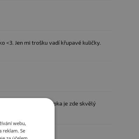
o <3. Jen mi trošku vadí křupavé kuličky.
 dobré. Barevná posypka je zde skvělý
žívání webu,
a reklam. Se
ostatním
je za účelem