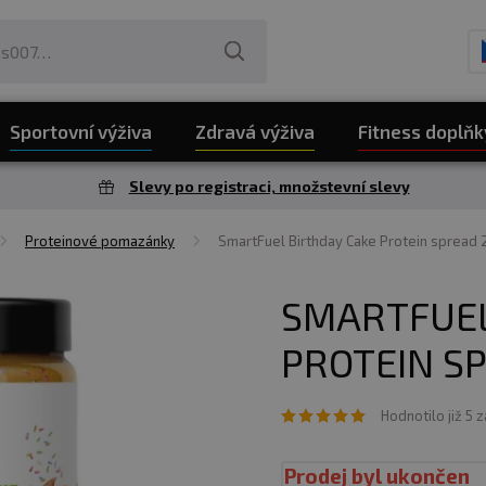
Sportovní výživa
Zdravá výživa
Fitness doplňk
Slevy po registraci, množstevní slevy
Proteinové pomazánky
SmartFuel Birthday Cake Protein spread 
SMARTFUEL
PROTEIN SP
Hodnotilo již 5 
Prodej byl ukončen