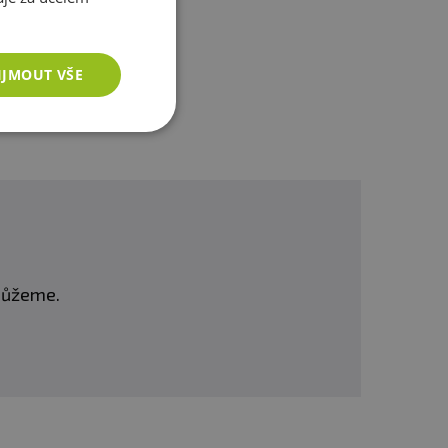
IJMOUT VŠE
omůžeme.