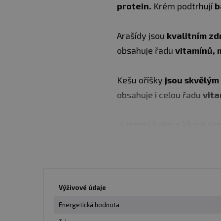
protein.
Krém podtrhují
b
Arašídy jsou
kvalitním zd
obsahuje řadu
vitamínů, 
Kešu oříšky
jsou skvělým 
obsahuje i celou řadu
vita
✅ jemný krém s křupavým
✅ vysoký podíl ořechů
✅ arašídy a kešu
✅ syrovátkový protein
✅ obsahuje GHÍ
Výživové údaje
✅ nízký podíl cukru
Energetická hodnota
✅ vysoký obsah kvalitních 