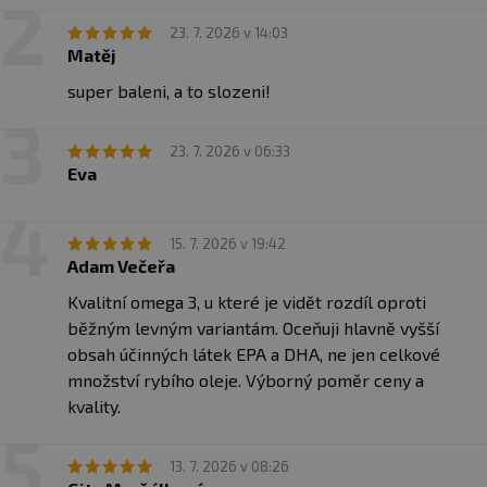
kyselin.
23. 7. 2026 v 14:03
Matěj
330 MG EPA + 220 MG DHA
Optimální dávka nejdůležitějších omega-3
super baleni, a to slozeni!
mastných kyselin.
23. 7. 2026 v 06:33
VYSOCE VSTŘEBATELNÁ FORMA RTG
Eva
Re-esterifikované triglyceridy s lepší biologickou
dostupností.
15. 7. 2026 v 19:42
Adam Večeřa
LABORATORNĚ OVĚŘENÁ KVALITA
Nízké hodnoty oxidace (PV, AV a TOTOX) potvrzují
Kvalitní omega 3, u které je vidět rozdíl oproti
čerstvost a stabilitu oleje.
běžným levným variantám. Oceňuji hlavně vyšší
obsah účinných látek EPA a DHA, ne jen celkové
OBOHACENO O PŘÍRODNÍ VITAMIN E
množství rybího oleje. Výborný poměr ceny a
Pomáhá chránit olej před oxidací.
kvality.
JEDNODUCHÉ A ČISTÉ SLOŽENÍ
13. 7. 2026 v 08:26
Bez zbytečných přísad a plnidel.