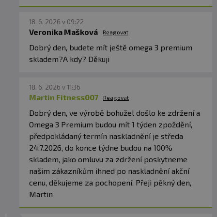
TOTOX:
10,25
18. 6. 2026 v 09:22
Těchto hodnot je dosaženo díky použití čerstvého
Veronika Mašková
Reagovat
oleje, kvalitních softgelových kapslí, plnění v
Dobrý den, budete mít ještě omega 3 premium
ochranné atmosféře dusíku a přidání malého
skladem?A kdy? Děkuji
množství přírodního D-alfa-tokoferolu
jako ochrany
proti oxidaci.
18. 6. 2026 v 11:36
Martin Fitness007
Reagovat
✅
NEJČASTĚJŠÍ OTÁZKY ZÁKAZNÍKŮ
Dobrý den, ve výrobě bohužel došlo ke zdržení a
PROČ JE FORMA RTG LEPŠÍ NEŽ BĚŽNÉ OMEGA-
Omega 3 Premium budou mít 1 týden zpoždění,
3?
předpokládaný termín naskladnění je středa
Re-esterifikované triglyceridy (rTG) mají vyšší
24.7.2026, do konce týdne budou na 100%
biologickou dostupnost než běžné ethylestery,
skladem, jako omluvu za zdržení poskytneme
takže organismus dokáže EPA a DHA efektivněji
našim zákazníkům ihned po naskladnění akční
využít.
cenu, děkujeme za pochopení. Přeji pěkný den,
Martin
KDY JE NEJLEPŠÍ OMEGA-3 UŽÍVAT?
Ideálně během jídla nebo bezprostředně po něm.