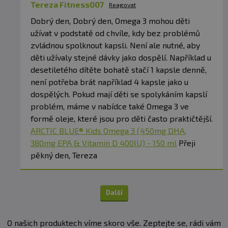
Tereza Fitness007
Reagovat
Dobrý den, Dobrý den, Omega 3 mohou děti
užívat v podstatě od chvíle, kdy bez problémů
zvládnou spolknout kapsli. Není ale nutné, aby
děti užívaly stejné dávky jako dospělí. Například u
desetiletého dítěte bohatě stačí 1 kapsle denně,
není potřeba brát například 4 kapsle jako u
dospělých. Pokud mají děti se spolykáním kapslí
problém, máme v nabídce také Omega 3 ve
formě oleje, které jsou pro děti často praktičtější.
ARCTIC BLUE® Kids Omega 3 (450mg DHA,
380mg EPA & Vitamin D 400IU) - 150 ml
Přeji
pěkný den, Tereza
Další
O našich produktech víme skoro vše. Zeptejte se, rádi vám