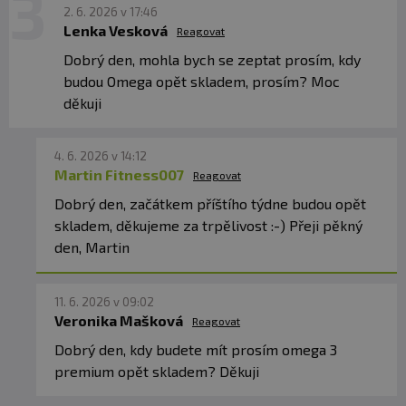
2. 6. 2026 v 17:46
Přítomnost tuku ve stravě podporuje vstřebávání
Lenka Vesková
Reagovat
omega-3 mastných kyselin.
Dobrý den, mohla bych se zeptat prosím, kdy
budou Omega opět skladem, prosím? Moc
KOLIK KAPSLÍ DENNĚ UŽÍVAT?
děkuji
Doporučená denní dávka jsou
2 až 4 kapsle
,
rozdělené do dvou dávek.
4. 6. 2026 v 14:12
MÁ PRODUKT RYBÍ PACHUŤ?
Martin Fitness007
Reagovat
Díky kvalitní surovině, nízké oxidaci a šetrné
Dobrý den, začátkem příštího týdne budou opět
výrobě je rybí pachuť výrazně omezena.
skladem, děkujeme za trpělivost :-) Přeji pěkný
den, Martin
JE VHODNÝ PRO DLOUHODOBÉ UŽÍVÁNÍ?
Ano. Omega-3 mastné kyseliny jsou vhodné pro
každodenní dlouhodobou suplementaci.
11. 6. 2026 v 09:02
Veronika Mašková
Reagovat
Dobrý den, kdy budete mít prosím omega 3
premium opět skladem? Děkuji
PRODUKT V BODECH: