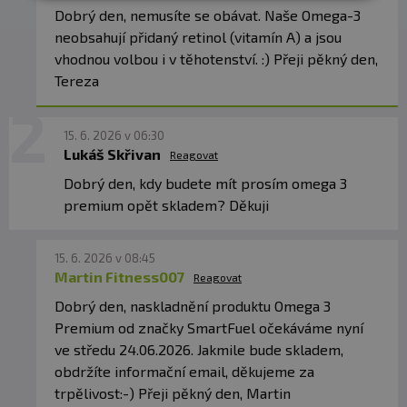
Dobrý den, nemusíte se obávat. Naše Omega-3
Forma rTG kombinuje hlavní výhody přirozených
neobsahují přidaný retinol (vitamín A) a jsou
triglyceridů s vysokou koncentrací EPA a DHA
, která je
vhodnou volbou i v těhotenství. :) Přeji pěkný den,
typická pro ethylestery. Oproti nim však nabízí lepší
Tereza
biologickou dostupnost a rychlejší využití v organismu.
15. 6. 2026 v 06:30
✅
OXIDACE: KLÍČOVÝ A ČASTO OPOMÍJENÝ PARAMETR
Lukáš Skřivan
Reagovat
U omega-3 není důležitá jen dávka, ale také stabilita
oleje v čase.
Dobrý den, kdy budete mít prosím omega 3
Proto je při výrobě kladen důraz na
postupy, které minimalizují oxidaci a zajišťují
premium opět skladem? Děkuji
dlouhodobou kvalitu. Stabilita oleje se hodnotí pomocí
těchto ukazatelů: peroxidové číslo (PV), anisidinové
15. 6. 2026 v 08:45
číslo (AV) a celkové oxidační číslo (TOTOX).
Martin Fitness007
Reagovat
Dobrý den, naskladnění produktu Omega 3
Rybí olej pro Omega 3 Premium od Smartfuel byl
Premium od značky SmartFuel očekáváme nyní
testován v nezávislé laboratoři ALS Czech Republic s
ve středu 24.06.2026. Jakmile bude skladem,
následujícími výsledky:
obdržíte informační email, děkujeme za
PV:
1,31
trpělivost:-) Přeji pěkný den, Martin
AV:
7,63