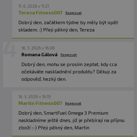
✅
1000 mg rybího oleje v kapsli
11. 6. 2026 v 11:21
✅ 330 mg EPA a 220 mg DHA
Tereza Fitness007
Reagovat
✅ Vysoce vstřebatelná forma rTG
Dobrý den, začátkem týdne by měly být opět
✅ Laboratorně ověřená nízká oxidace oleje
skladem. :) Přeji pěkný den, Tereza
✅ S přírodním vitaminem E
✅ Podpora zdraví srdce, mozku a zraku
16. 3. 2026 v 16:08
Romana Gálová
Reagovat
Dobrý den, mohu se prosím zeptat, kdy cca
Doporučené dávkování:
Užívejte 2-4 kapsle
očekáváte naskladnění produktu? Děkuji za
rozdělené do dvou dávek.
odpověď, hezký den.
Užívejte ideálně s jídlem.
Balení:
120 kapslí
16. 3. 2026 v 16:19
Martin Fitness007
Reagovat
Dávka:
2-4 kapsle
Dobrý den, SmartFuel Omega 3 Premium
Počet dávek v balení:
30-60
naskladníme ještě dnes, již je přebírají na příjmu
Minimální trvanlivost:
Viz obal.
zboží :-) Přeji pěkný den, Martin