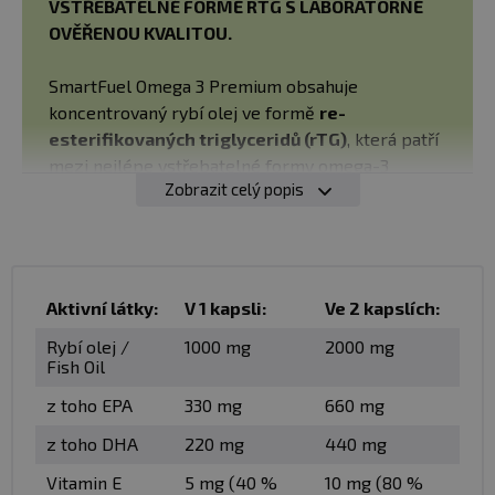
VSTŘEBATELNÉ FORMĚ RTG S LABORATORNĚ
OVĚŘENOU KVALITOU.
SmartFuel Omega 3 Premium obsahuje
koncentrovaný rybí olej ve formě
re-
esterifikovaných triglyceridů (rTG)
, která patří
mezi nejlépe vstřebatelné formy omega-3
Zobrazit celý popis
mastných kyselin. Každá kapsle dodá
1000 mg
rybího oleje
, z toho
330 mg EPA
a
220 mg DHA
.
Díky laboratorně ověřené nízké oxidaci a šetrné
výrobě získáte
prémiový doplněk stravy pro
každodenní podporu zdraví
.
Aktivní látky:
V 1 kapsli:
Ve 2 kapslích:
Rybí olej /
1000 mg
2000 mg
Fish Oil
Omega 3 premium představuje koncentrovaný rybí olej
z toho EPA
330 mg
660 mg
ve formě re- esterifikovaných triglyceridů (rTG)
s
vysokým obsahem EPA (330 mg) a DHA (220 mg) v
z toho DHA
220 mg
440 mg
jedné kapsli
a
laboratorně ověřenou oxidaci a
Vitamin E
5 mg (40 %
10 mg (80 %
technologii výroby, která dlouhodobě chrání