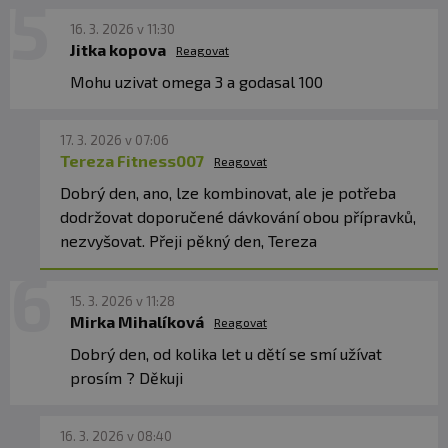
16. 3. 2026 v 11:30
Jitka kopova
Reagovat
Upozornění: Doplněk stravy.
Vhodné zejména
Mohu uzivat omega 3 a godasal 100
pro sportovce. Není náhradou pestré stravy.
Nepřekračujte doporučené denní dávkování.
Ukládejte mimo dosah dětí! Není vhodné pro děti,
17. 3. 2026 v 07:06
těhotné a kojící ženy. Skladujte v suchu a při
Tereza Fitness007
Reagovat
teplotě do 25 °C. Nevystavujte přímému
Dobrý den, ano, lze kombinovat, ale je potřeba
slunečnímu záření. Chraňte před mrazem.
dodržovat doporučené dávkování obou přípravků,
Výrobce, ani prodávající neručí za vady vzniklé
nezvyšovat. Přeji pěkný den, Tereza
nevhodným skladováním a použitím.
Upozornění pro alergiky:
Alergeny ve složení
15. 3. 2026 v 11:28
Mirka Mihalíková
Reagovat
produktu jsou
tučně
zvýrazněné.
Dobrý den, od kolika let u dětí se smí užívat
prosím ? Děkuji
16. 3. 2026 v 08:40