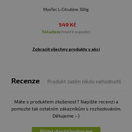
MyoTec L-Citrulline 300g
549 Kč
skladem
ihned k expedici
Zobrazit všechny produkty v akci
Recenze
Produkt zatím nikdo nehodnotil
Máte s produktem zkušenost? Napište recenzi a
pomozte tak ostatním zákazníkům s rozhodováním.
Děkujeme :-)
Přidat vlastní hodnocení