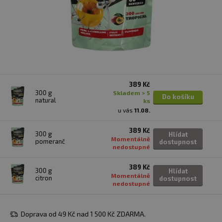
389 Kč
300 g
skladem > 5
Do košíku
natural
ks
u vás
11.08.
389 Kč
300 g
Hlídat
Momentálně
pomeranč
dostupnost
nedostupné
389 Kč
300 g
Hlídat
Momentálně
citron
dostupnost
nedostupné
Doprava od 49 Kč nad 1 500 Kč ZDARMA.