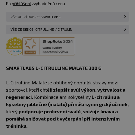
Po
přihlášení
zvýhodněná cena
VŠE OD VÝROBCE: SMARTLABS
VŠE ZE SEKCE: CITRULLINE / CITRULIN
SMARTLABS L-CITRULLINE MALATE 300 G
L-Citrulline Malate je oblíbený doplněk stravy mezi
sportovci, kteří chtějí
zlepšit svůj výkon, vytrvalost a
regeneraci.
Kombinace aminokyseliny
L-citrulinu a
kyseliny jablečné (malátu) přináší synergický účinek,
který
podporuje prokrvení svalů, snižuje únavu a
pomáhá snižovat pocit vyčerpání při intenzivním
tréninku.