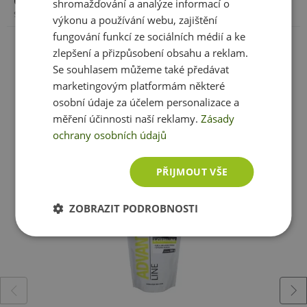
Citron:
l-citrulin malát 2:1, aroma citrón, sladidlo -
shromažďování a analýze informací o
sukralóza.
Minimální trvanlivost:
Viz. obal
výkonu a používání webu, zajištění
fungování funkcí ze sociálních médií a ke
Zobrazit celé parametry
Tropical:
l-citrulin malát 2:1, aroma tropical fruit,
Upozornění:
Potravina vhodná zejména pro sportovce.
zlepšení a přizpůsobení obsahu a reklam.
sladidlo - sukralóza, barvivo - kurkumin.
Skladujte v suchu a při teplotě do 25 °C. Nevystavujte
Se souhlasem můžeme také předávat
přímému slunečnímu záření. Chraňte před mrazem.
Natural:
l-citrulin malát 2:1.
marketingovým platformám některé
Výrobce neručí za vady vzniklé nevhodným skladováním
osobní údaje za účelem personalizace a
a použitím.
Ještě jste si nevybrali?
měření účinnosti naší reklamy.
Zásady
ochrany osobních údajů
Doporučujeme vám podobné produkty
Upozornění pro alergiky:
Alergeny ve složení
produktu
tučně
zvýrazněný.
PŘIJMOUT VŠE
ZOBRAZIT PODROBNOSTI