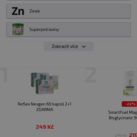
Zinek
Superpotraviny
Zobrazit více
1
2
Reflex Nexgen 60 kapslí 2+1
-22%
ZDARMA
SmartFuel Ma
Bisglycinate 9
249 Kč
21
279 Kč