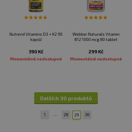
Nutrend Vitamins D3 + K2 90
Webber Naturals Vitamin
kapslí
B12 1000 mcg 80 tablet
390 Kč
299 Kč
Momentálně nedostupné
Momentálně nedostupné
Dalších 30 produktů
…
1
28
30
29