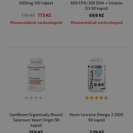
1000mg 100 tablet
600 EPA/300 DHA + Vitamin
D3 90 kapslí
179 Kč
173 Kč
669 Kč
Momentálně nedostupné
Momentálně nedostupné
GymBeam Organically Bound
Kevin Levrone Omega 3 2000
Selenium Yeast Origin 90
90 kapslí
kapslí
159 Kč
239 Kč