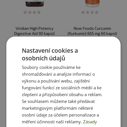
Viridian High Potency
Now Foods Curcumin
Digestive Aid 90 kapslí
(Kurkumin) 665 mg 60 kapslí
439 Kč
629 Kč
Nastavení cookies a
Momentálně nedostupné
Momentálně nedostupné
osobních údajů
Soubory cookie používáme ke
shromažďování a analýze informací o
výkonu a používání webu, zajištění
fungování funkcí ze sociálních médií a ke
zlepšení a přizpůsobení obsahu a reklam.
Se souhlasem můžeme také předávat
marketingovým platformám některé
osobní údaje za účelem personalizace a
měření účinnosti naší reklamy.
Zásady