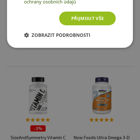
ochrany osobních údajů
Now Foods Hyaluronic Acid
Optibac One Week Flat
PŘIJMOUT VŠE
50 mg + MSM 60 kapslí
(Probiotika při nadýmání a
PMS) 7 x 1,5 g sáček
349 Kč
269 Kč
ZOBRAZIT PODROBNOSTI
Momentálně nedostupné
Momentálně nedostupné
-
3%
SizeAndSymmetry Vitamín C
Now Foods Ultra Omega 3-D