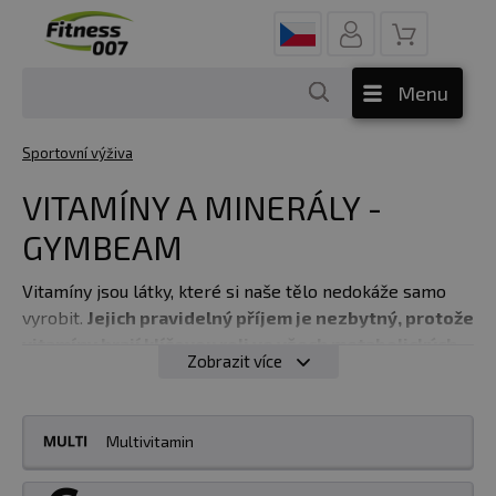
Menu
Sportovní výživa
VITAMÍNY A MINERÁLY -
GYMBEAM
Vitamíny jsou látky, které si naše tělo nedokáže samo
vyrobit.
Jejich pravidelný příjem je nezbytný, protože
vitamíny hrají klíčovou roli ve všech metabolických
Zobrazit více
procesech v těle.
Jejich dostatek je zásadní pro
správné fungování organismu, a to v mnoha ohledech.
Ovlivňují růst, regeneraci, trávení, energii, funkci
Multivitamin
nervového systému, imunitu a další důležité
aspekty.