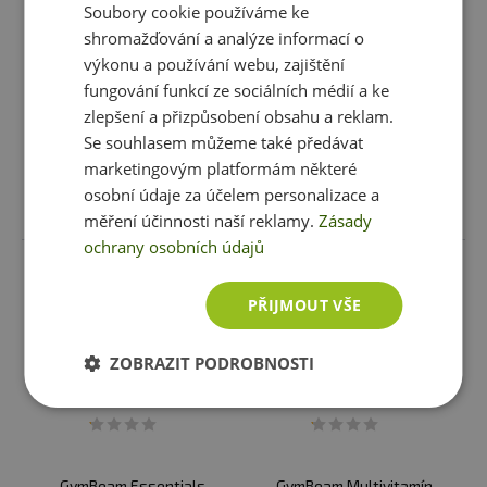
Soubory cookie používáme ke
GymBeam Kyselina
GymBeam Vitamin B12 90
shromažďování a analýze informací o
Hyaluronová Forte
tablet
výkonu a používání webu, zajištění
179 Kč
109 Kč
fungování funkcí ze sociálních médií a ke
skladem
ihned k expedici
skladem
ihned k expedici
zlepšení a přizpůsobení obsahu a reklam.
2 varianty
Se souhlasem můžeme také předávat
marketingovým platformám některé
osobní údaje za účelem personalizace a
Vybrat variantu
Vložit do košíku
měření účinnosti naší reklamy.
Zásady
ochrany osobních údajů
PŘIJMOUT VŠE
ZOBRAZIT PODROBNOSTI
GymBeam Essentials
GymBeam Multivitamín