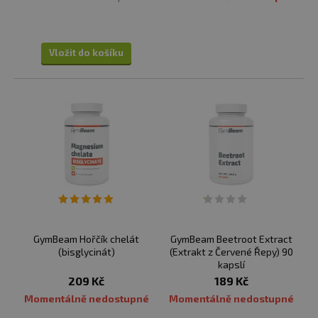
Vložit do košíku
GymBeam Hořčík chelát
GymBeam Beetroot Extract
(bisglycinát)
(Extrakt z Červené Řepy) 90
kapslí
209 Kč
189 Kč
Momentálně nedostupné
Momentálně nedostupné