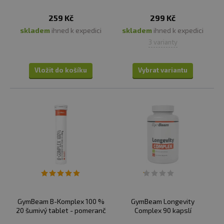
259 Kč
299 Kč
skladem
ihned k expedici
skladem
ihned k expedici
3 varianty
Vložit do košíku
Vybrat variantu
GymBeam B-Komplex 100 %
GymBeam Longevity
20 šumivý tablet - pomeranč
Complex 90 kapslí