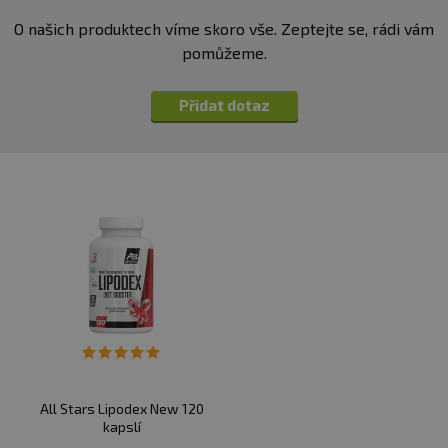
Bez cukru
O našich produktech víme skoro vše. Zeptejte se, rádi vám
pomůžeme.
250 ml
Přidat dotaz
Kalorie
5
Sacharidy
1 g
Cukr
0 g
Niacine
20 mg
Vitamín B6
5 mg
All Stars Lipodex New 120
kyselina pantothenová
10 mg
kapslí