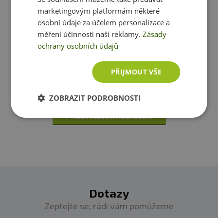
marketingovým platformám některé
Vitamín B5
10 mg
osobní údaje za účelem personalizace a
Recenze
Produkt zatím nikdo nehodnotil
měření účinnosti naší reklamy.
Zásady
ochrany osobních údajů
Vitamín B12
4,8 mcg
Máte s produktem zkušenost? Napište recenzi a
PŘIJMOUT VŠE
Sodium
200 mg
pomozte tak ostatním zákazníkům s rozhodováním.
Děkujeme :-)
ZOBRAZIT PODROBNOSTI
Property Energy Bled
1,08 g
Přidat vlastní hodnocení
Taurine, caffeine, glucuronolactone
filtrovaná sýtená voda,vysoký fruktózový kukuřičný sirup,
přírodní a umělá citrusová příchuť, kyselina citronová,
citrát sodný, benzoát sodný, sorbát draselný inositol, FD
Dotazy
& C žlutá, červená, modrá
Zeptejte se, rádi vám pomůžeme