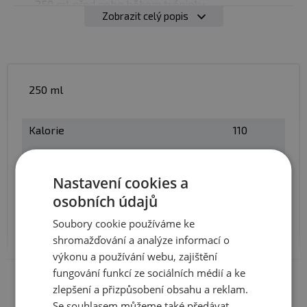
250 ml před nebo během tréninku.
Zobrazit celý popis
Kdykoliv během dne pro doplnění energie
Upozornění: Potravina vhodná pro sportovce, s
cukry a sladidly, s vysokým obsahem kofeinu - není
vhodná pro děti, těhotné nebo kojící ženy
250 ml
Kalorie
110
Sacharidy
28 g
Nastavení cookies a
osobních údajů
Cukr
27 g
Soubory cookie používáme ke
shromažďování a analýze informací o
Niacine
20 mg
výkonu a používání webu, zajištění
Zobrazit celé parametry
fungování funkcí ze sociálních médií a ke
zlepšení a přizpůsobení obsahu a reklam.
Vitamín B6
5 mg
Se souhlasem můžeme také předávat