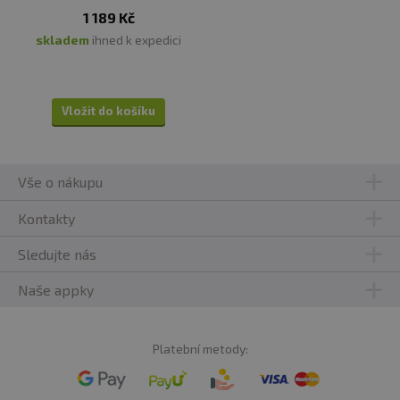
1 189 Kč
Vitamín B12
4,8 mcg
skladem
ihned k expedici
Sodium
200 mg
Vložit do košíku
Property Energy Bled
1,08 g
Taurine, caffeine, glucuronolactone
Vše o nákupu
Kontakty
Sledujte nás
filtrovaná sýtená voda, umělá karamelová příchuť /
barevná kyselina citronová, citrát sodný, benzoát sodný,
Naše appky
sorbát draselný, sukralosa, inositol
Platební metody: