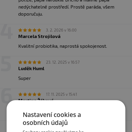
nedýchatelné prostředí. Prostě paráda, všem
doporučuju.
3. 2. 2026 v 16:00
Marcela Strojilová
Kvalitní probiotika, naprostá spokojenost.
23. 12. 2025 v 16:57
Luděk Huml
Super
17. 11. 2025 v 15:41
Martina Žáková
Výborný produkt za výhodnou cenu
Nastavení cookies a
osobních údajů