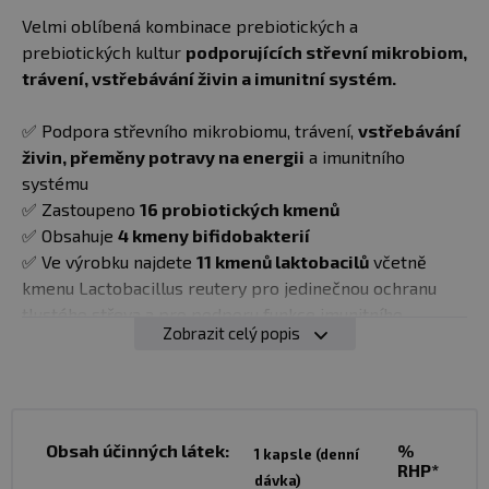
Velmi oblíbená kombinace prebiotických a
prebiotických kultur
podporujících střevní mikrobiom,
trávení, vstřebávání živin a imunitní systém.
✅ Podpora střevního mikrobiomu, trávení,
vstřebávání
živin, přeměny potravy na energii
a imunitního
systému
✅ Zastoupeno
16 probiotických kmenů
✅ Obsahuje
4 kmeny bifidobakterií
✅ Ve výrobku najdete
11 kmenů laktobacilů
včetně
kmenu Lactobacillus reutery pro jedinečnou ochranu
tlustého střeva a pro podporu funkce imunitního
Zobrazit celý popis
systému
✅ Obsahuje
prebiotika
(fruktooligosacharidy)
✅ Forma kapslí odolných vůči kyselému prostředí
v žaludku
✅ Denní dávka obsahuje
3,2 miliardy mikroorganizmů
Obsah účinných látek:
%
1 kapsle (denní
RHP*
(jednotek tvořících kolonie, CFU)
dávka)