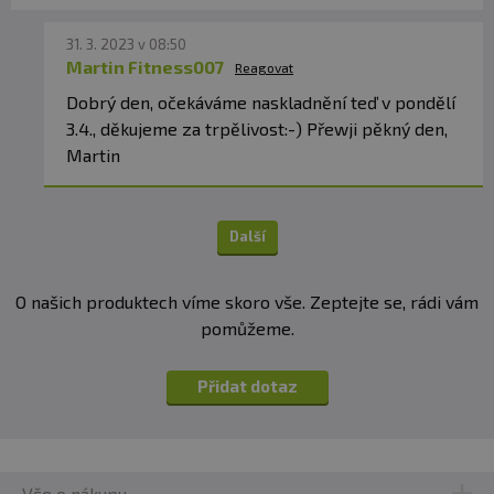
31. 3. 2023 v 08:50
Martin Fitness007
Reagovat
Dobrý den, očekáváme naskladnění teď v pondělí
3.4., děkujeme za trpělivost:-) Přewji pěkný den,
Martin
Další
O našich produktech víme skoro vše. Zeptejte se, rádi vám
pomůžeme.
Přidat dotaz
Vše o nákupu