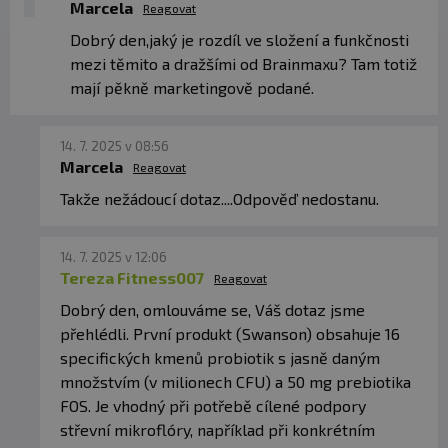
Marcela
Reagovat
Dobrý den,jaký je rozdíl ve složení a funkčnosti
mezi těmito a dražšími od Brainmaxu? Tam totiž
mají pěkně marketingově podané.
14. 7. 2025 v 08:56
Marcela
Reagovat
Takže nežádoucí dotaz....Odpověď nedostanu.
14. 7. 2025 v 12:06
Tereza Fitness007
Reagovat
Dobrý den, omlouváme se, Váš dotaz jsme
přehlédli. První produkt (Swanson) obsahuje 16
specifických kmenů probiotik s jasně daným
množstvím (v milionech CFU) a 50 mg prebiotika
FOS. Je vhodný při potřebě cílené podpory
střevní mikroflóry, například při konkrétním