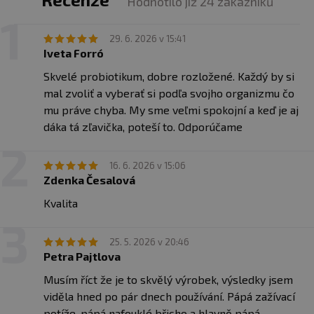
Hodnotilo již 24 zákazníků
těhotné a kojící ženy. Skladujte v suchu a při teplotě do
25 °C. Nevystavujte přímému slunečnímu záření a
* % denní referenční hodnoty příjmu
29. 6. 2026 v 15:41
chraňte před mrazem. Výrobce a prodávající neručí za
*** denní referenční hodnota příjmu není stanovena
Iveta Forró
vady vzniklé nevhodným skladováním a použitím.
Skvelé probiotikum, dobre rozložené. Každý by si
Další složení:
Mikrokrystalická celulóza (rostlinná
vláknina), rostlinná tobolka (hypromelóza, gellanová
mal zvoliť a vyberať si podľa svojho organizmu čo
guma), Concentrace® Trace Minerals, vojtěška,
mu práve chyba. My sme veľmi spokojní a keď je aj
protispékavé látky: hořečnaté soli mastných kyselin a
dáka tá zľavička, poteší to. Odporúčame
oxid křemičitý.
16. 6. 2026 v 15:06
Zdenka Česalová
Kvalita
25. 5. 2026 v 20:46
Petra Pajtlova
Musím říct že je to skvělý výrobek, výsledky jsem
viděla hned po pár dnech používání. Pápá zažívací
potíže, pápá nafouklé břicho a hlavně pápá