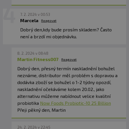
7. 2. 2024 v 00:53
Marcela
Reagovat
Dobrý den,kdy bude prosím skladem? Často
není a brzdí mi objednávku.
8. 2. 2024 v 08:48
Martin Fitness007
Reagovat
Dobrý den, přesný termín naskladnění bohužel
neznáme, distributor měl problém s dopravou a
dodávka zboží se bohužel o 1-2 týdny opozdí,
naskladnění očekáváme kolem 20.02., jako
alternativu můžeme nabídnout velice kvalitní
probiotika
Now Foods Probiotic-10 25 Billion
Přeji pěkný den, Martin
24. 2. 2024 v 22:45