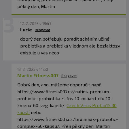
pěkný den, Martin
12. 2. 2025 v 18:47
Lucie
Reagovat
dobrý den,potřebuju poradit scháním učiné
probiotika a prebiotika v jednom ale bezlaktozy
existuje u vas neco
13. 2. 2025 v 14:50
Martin Fitness007
Reagovat
Dobrý den, ano, můžeme doporučit např.
https://www.fitness007.cz/natios-premium-
probiotic-probiotika-s-fos-10-miliard-cfu-10-
kmenu-60-veg-kapsli/,
Czech Virus Probio15 30
kapslí
nebo
https://www.fitness007.cz/brainmax-probiotic-
complex-60-kapsli/. Přeji pěkný den, Martin