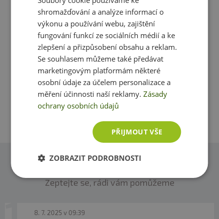
Soubory cookie používáme ke
Další
shromažďování a analýze informací o
výkonu a používání webu, zajištění
fungování funkcí ze sociálních médií a ke
Máte s produktem zkušenost? Napište recenzi a
zlepšení a přizpůsobení obsahu a reklam.
pomozte tak ostatním zákazníkům s rozhodováním.
Se souhlasem můžeme také předávat
Děkujeme :-)
marketingovým platformám některé
osobní údaje za účelem personalizace a
Přidat vlastní hodnocení
měření účinnosti naší reklamy.
Zásady
ochrany osobních údajů
PŘIJMOUT VŠE
ZOBRAZIT PODROBNOSTI
Dotazy
Zeptejte se, rádi vám pomůžeme
8. 7. 2025 v 09:39