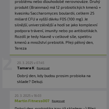
problému nebo dlouhodobé nerovnováze. Druhý
produkt (Brainmax) má 12 probiotických kmenů +
kvasinku Saccharomyces boulardii, celkem 25
miliard CFU a vyšší dávku FOS (100 mg). Je
silnější, univerzálnější a hodí se jako komplexní
podpora trávení, imunity nebo po antibiotikách.
Rozdíl je tedy hlavně v celkové síle, spektru
kmenů a množství prebiotik. Přeji pěkný den,
Tereza
20. 3. 2025 v 07:45
Tamara K
Reagovat
Dobrý den, kdy budou prosim probioka na
sklade? Dekuji.
20. 3. 2025 v 16:03
Martin Fitness007
Reagovat
Dobrý den, probiotika jsou již skladem :-) Přeji